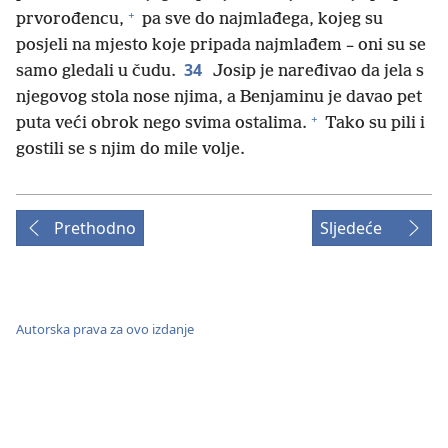
+
prvorođencu,
pa sve do najmlađega, kojeg su
posjeli na mjesto koje pripada najmlađem – oni su se
34
samo gledali u čudu.
Josip je naređivao da jela s
njegovog stola nose njima, a Benjaminu je davao pet
+
puta veći obrok nego svima ostalima.
Tako su pili i
gostili se s njim do mile volje.
Prethodno
Sljedeće
Autorska prava za ovo izdanje