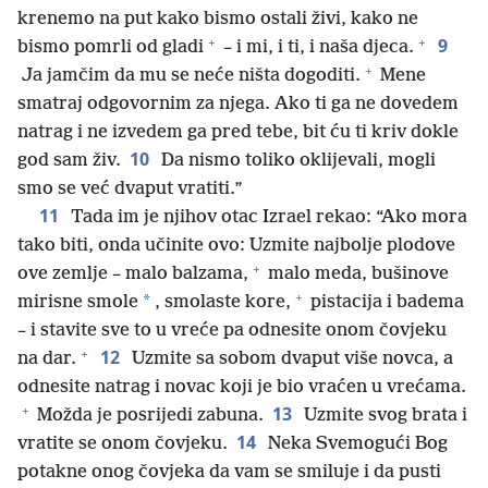
krenemo na put kako bismo ostali živi, kako ne
+
+
9
bismo pomrli od gladi
– i mi, i ti, i naša djeca.
+
Ja jamčim da mu se neće ništa dogoditi.
Mene
smatraj odgovornim za njega. Ako ti ga ne dovedem
natrag i ne izvedem ga pred tebe, bit ću ti kriv dokle
10
god sam živ.
Da nismo toliko oklijevali, mogli
smo se već dvaput vratiti.”
11
Tada im je njihov otac Izrael rekao: “Ako mora
tako biti, onda učinite ovo: Uzmite najbolje plodove
+
ove zemlje – malo balzama,
malo meda, bušinove
+
*
mirisne smole
, smolaste kore,
pistacija i badema
– i stavite sve to u vreće pa odnesite onom čovjeku
+
12
na dar.
Uzmite sa sobom dvaput više novca, a
odnesite natrag i novac koji je bio vraćen u vrećama.
+
13
Možda je posrijedi zabuna.
Uzmite svog brata i
14
vratite se onom čovjeku.
Neka Svemogući Bog
potakne onog čovjeka da vam se smiluje i da pusti