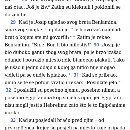
naš otac. Još je živ.” Zatim su kleknuli i poklonili se
+
do zemlje.
29
Kad je Josip ugledao svog brata Benjamina,
+
sina svoje majke,
upitao je: “Je li ovo vaš najmlađi
+
brat o kojem ste mi govorili?”
Zatim je rekao
30
Benjaminu: “Sine, Bog ti bio milostiv!”
Josip je
bio duboko ganut zbog svog brata, pa je brzo izašao
odande i potražio mjesto gdje bi mogao plakati. Tako
je ušao u jednu odaju u kojoj ga nitko nije mogao
+
31
vidjeti pa se ondje isplakao.
Kad se pribrao,
umio se te se potom vratio i rekao: “Poslužite jelo.”
32
I poslužili su posebno njemu, posebno njima, a
posebno Egipćanima koji su jeli s njim, jer Egipćani
nisu mogli jesti s Hebrejima zato što je to Egipćanima
+
mrsko.
33
Kad su posjedali braću pred njim – od
prvorođenca, kojeg su posjeli na mjesto koje pripada