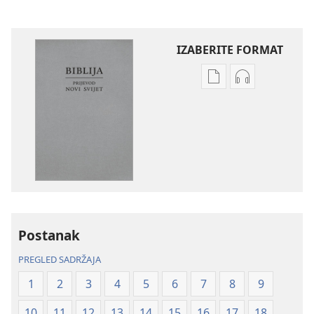
IZABERITE FORMAT
Postavke
Postavke
preuzimanja
preuzimanja
naših
zvučnih
izdanja
sadržaja
Biblija
Biblija
–
–
prijevod
prijevod
Novi
Novi
svijet
svijet
Postanak
(revizija
(revizija
2020.)
2020.)
PREGLED SADRŽAJA
1
2
3
4
5
6
7
8
9
10
11
12
13
14
15
16
17
18