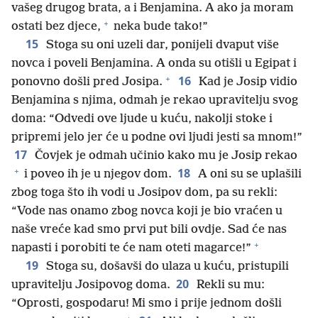
vašeg drugog brata, a i Benjamina. A ako ja moram
+
ostati bez djece,
neka bude tako!”
15
Stoga su oni uzeli dar, ponijeli dvaput više
novca i poveli Benjamina. A onda su otišli u Egipat i
+
16
ponovno došli pred Josipa.
Kad je Josip vidio
Benjamina s njima, odmah je rekao upravitelju svog
doma: “Odvedi ove ljude u kuću, nakolji stoke i
pripremi jelo jer će u podne ovi ljudi jesti sa mnom!”
17
Čovjek je odmah učinio kako mu je Josip rekao
+
18
i poveo ih je u njegov dom.
A oni su se uplašili
zbog toga što ih vodi u Josipov dom, pa su rekli:
“Vode nas onamo zbog novca koji je bio vraćen u
naše vreće kad smo prvi put bili ovdje. Sad će nas
+
napasti i porobiti te će nam oteti magarce!”
19
Stoga su, došavši do ulaza u kuću, pristupili
20
upravitelju Josipovog doma.
Rekli su mu:
“Oprosti, gospodaru! Mi smo i prije jednom došli