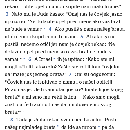
rekao: “Idite opet onamo i kupite nam malo hrane.”
3
Nato mu je Juda kazao: “Onaj nas je čovjek jasno
upozorio: ‘Ne dolazite opet pred mene ako vaš brat
+
4
ne bude s vama!’
Ako pustiš s nama našeg brata,
5
otići ćemo i kupit ćemo ti hrane.
Ali ako ga ne
pustiš, nećemo otići jer nam je čovjek rekao: ‘Ne
dolazite opet pred mene ako vaš brat ne bude s
+
+
6
vama!’”
A Izrael
ih je upitao: “Kako ste mi
mogli učiniti takvo zlo? Zašto ste rekli tom čovjeku
7
da imate još jednog brata?”
Oni su odgovorili:
“Čovjek nas je ispitivao o nama i o našoj obitelji.
Pitao nas je: ‘Je li vam otac još živ? Imate li još kojeg
+
brata?’ a mi smo mu rekli istinu.
Kako smo mogli
znati da će tražiti od nas da mu dovedemo svog
+
brata?”
8
Tada je Juda rekao svom ocu Izraelu: “Pusti
+
*
našeg najmlađeg brata
da ide sa mnom
pa da