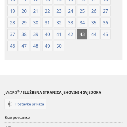
19
20
21
22
23
24
25
26
27
28
29
30
31
32
33
34
35
36
37
38
39
40
41
42
43
44
45
46
47
48
49
50
®
JW.ORG
/ SLUŽBENA STRANICA JEHOVINIH SVJEDOKA
Postavke prikaza
Brze poveznice