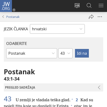
JW.ORG
Prijava
(otvara
Promijeni
JW.ORG
PO
se
jezik
|
IZ
Postanak
novi
Pretraga
prozor)
JEZIK ČLANKA
ODABERITE
Poglavlje
Biblijska
knjiga
Postanak
43:1-34
PREGLED SADRŽAJA
43
+
2
U zemlji je vladala teška glad.
Kad su
+
pojeli žito koje su donijeli iz Egipta,
otac im je