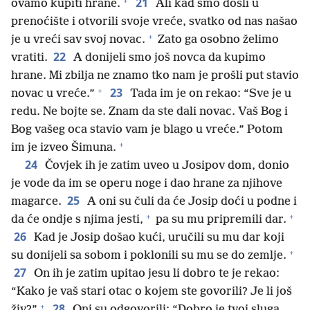
+
21
ovamo kupiti hrane.
Ali kad smo došli u
prenoćište i otvorili svoje vreće, svatko od nas našao
+
je u vreći sav svoj novac.
Zato ga osobno želimo
22
vratiti.
A donijeli smo još novca da kupimo
hrane. Mi zbilja ne znamo tko nam je prošli put stavio
+
23
novac u vreće.”
Tada im je on rekao: “Sve je u
redu. Ne bojte se. Znam da ste dali novac. Vaš Bog i
Bog vašeg oca stavio vam je blago u vreće.” Potom
+
im je izveo Šimuna.
24
Čovjek ih je zatim uveo u Josipov dom, donio
je vode da im se operu noge i dao hrane za njihove
25
magarce.
A oni su čuli da će Josip doći u podne i
+
+
da će ondje s njima jesti,
pa su mu pripremili dar.
26
Kad je Josip došao kući, uručili su mu dar koji
+
su donijeli sa sobom i poklonili su mu se do zemlje.
27
On ih je zatim upitao jesu li dobro te je rekao:
“Kako je vaš stari otac o kojem ste govorili? Je li još
+
28
živ?”
Oni su odgovorili: “Dobro je tvoj sluga,