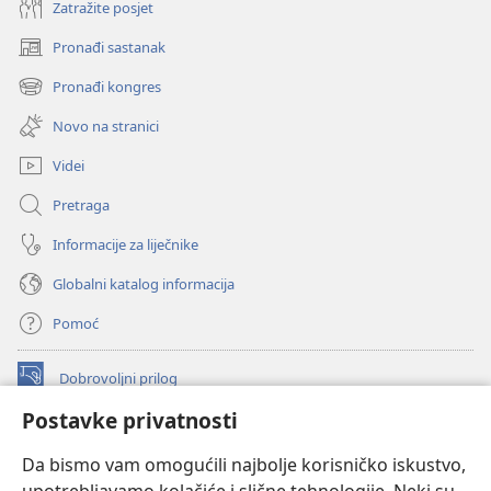
Zatražite posjet
Pronađi sastanak
(otvara
se
Pronađi kongres
(otvara
novi
se
prozor)
Novo na stranici
novi
prozor)
Videi
Pretraga
Informacije za liječnike
Globalni katalog informacija
Pomoć
Dobrovoljni prilog
(otvara
se
Postavke privatnosti
novi
INTERNETSKA BIBLIOTEKA Watchtower
(otvara
prozor)
Da bismo vam omogućili najbolje korisničko iskustvo,
se
®
JW Hub
novi