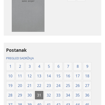
preuzimanja
preuzimanja
naših
zvučnih
izdanja
sadržaja
Biblija
Biblija
–
–
prijevod
prijevod
Novi
Novi
svijet
svijet
Postanak
(revizija
(revizija
2020.)
2020.)
PREGLED SADRŽAJA
1
2
3
4
5
6
7
8
9
10
11
12
13
14
15
16
17
18
19
20
21
22
23
24
25
26
27
28
29
30
31
32
33
34
35
36
37
38
39
40
41
42
43
44
45