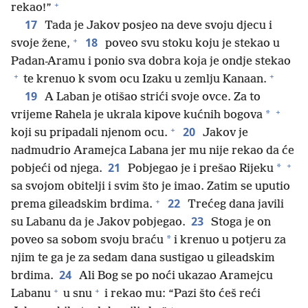
+
rekao!”
17
Tada je Jakov posjeo na deve svoju djecu i
+
18
svoje žene,
poveo svu stoku koju je stekao u
Padan-Aramu i ponio sva dobra koja je ondje stekao
+
+
te krenuo k svom ocu Izaku u zemlju Kanaan.
19
A Laban je otišao strići svoje ovce. Za to
+
*
vrijeme Rahela je ukrala kipove kućnih bogova
+
20
koji su pripadali njenom ocu.
Jakov je
nadmudrio Aramejca Labana jer mu nije rekao da će
+
21
*
pobjeći od njega.
Pobjegao je i prešao Rijeku
sa svojom obitelji i svim što je imao. Zatim se uputio
+
22
prema gileadskim brdima.
Trećeg dana javili
23
su Labanu da je Jakov pobjegao.
Stoga je on
*
poveo sa sobom svoju braću
i krenuo u potjeru za
njim te ga je za sedam dana sustigao u gileadskim
24
brdima.
Ali Bog se po noći ukazao Aramejcu
+
+
Labanu
u snu
i rekao mu: “Pazi što ćeš reći