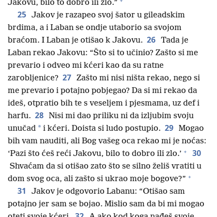
+
Jakovu, bilo to dobro ili zlo.”
25
Jakov je razapeo svoj šator u gileadskim
brdima, a i Laban se ondje utaborio sa svojom
26
braćom. I Laban je otišao k Jakovu.
Tada je
Laban rekao Jakovu: “Što si to učinio? Zašto si me
prevario i odveo mi kćeri kao da su ratne
27
zarobljenice?
Zašto mi nisi ništa rekao, nego si
me prevario i potajno pobjegao? Da si mi rekao da
ideš, otpratio bih te s veseljem i pjesmama, uz def i
28
harfu.
Nisi mi dao priliku ni da izljubim svoju
29
*
unučad
i kćeri. Doista si ludo postupio.
Mogao
bih vam nauditi, ali Bog vašeg oca rekao mi je noćas:
+
30
‘Pazi što ćeš reći Jakovu, bilo to dobro ili zlo.’
Shvaćam da si otišao zato što se silno želiš vratiti u
+
dom svog oca, ali zašto si ukrao moje bogove?”
31
Jakov je odgovorio Labanu: “Otišao sam
potajno jer sam se bojao. Mislio sam da bi mi mogao
32
oteti svoje kćeri.
A ako kod koga nađeš svoje