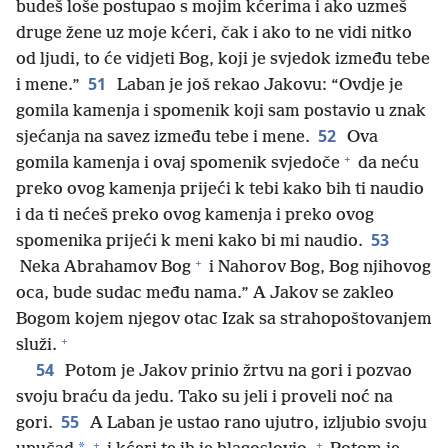
budeš loše postupao s mojim kćerima i ako uzmeš
druge žene uz moje kćeri, čak i ako to ne vidi nitko
od ljudi, to će vidjeti Bog, koji je svjedok između tebe
51
i mene.”
Laban je još rekao Jakovu: “Ovdje je
gomila kamenja i spomenik koji sam postavio u znak
52
sjećanja na savez između tebe i mene.
Ova
+
gomila kamenja i ovaj spomenik svjedoče
da neću
preko ovog kamenja prijeći k tebi kako bih ti naudio
i da ti nećeš preko ovog kamenja i preko ovog
53
spomenika prijeći k meni kako bi mi naudio.
+
Neka Abrahamov Bog
i Nahorov Bog, Bog njihovog
oca, bude sudac među nama.” A Jakov se zakleo
Bogom kojem njegov otac Izak sa strahopoštovanjem
+
služi.
54
Potom je Jakov prinio žrtvu na gori i pozvao
svoju braću da jedu. Tako su jeli i proveli noć na
55
gori.
A Laban je ustao rano ujutro, izljubio svoju
+
+