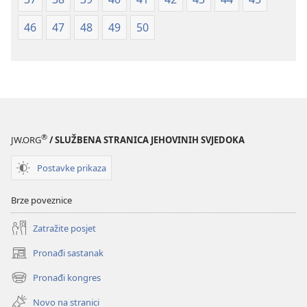
46
47
48
49
50
®
JW.ORG
/ SLUŽBENA STRANICA JEHOVINIH SVJEDOKA
Postavke prikaza
Brze poveznice
Zatražite posjet
Pronađi sastanak
(otvara
se
Pronađi kongres
(otvara
novi
se
prozor)
Novo na stranici