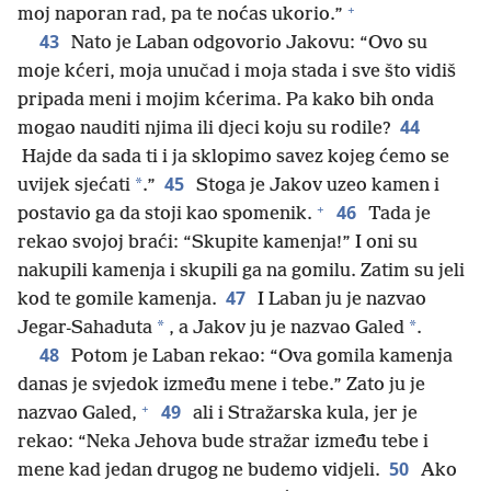
+
moj naporan rad, pa te noćas ukorio.”
43
Nato je Laban odgovorio Jakovu: “Ovo su
moje kćeri, moja unučad i moja stada i sve što vidiš
pripada meni i mojim kćerima. Pa kako bih onda
44
mogao nauditi njima ili djeci koju su rodile?
Hajde da sada ti i ja sklopimo savez kojeg ćemo se
45
*
uvijek sjećati
.”
Stoga je Jakov uzeo kamen i
+
46
postavio ga da stoji kao spomenik.
Tada je
rekao svojoj braći: “Skupite kamenja!” I oni su
nakupili kamenja i skupili ga na gomilu. Zatim su jeli
47
kod te gomile kamenja.
I Laban ju je nazvao
*
*
Jegar-Sahaduta
, a Jakov ju je nazvao Galed
.
48
Potom je Laban rekao: “Ova gomila kamenja
danas je svjedok između mene i tebe.” Zato ju je
+
49
nazvao Galed,
ali i Stražarska kula, jer je
rekao: “Neka Jehova bude stražar između tebe i
50
mene kad jedan drugog ne budemo vidjeli.
Ako