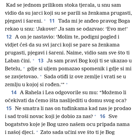
Kad se jednom prilikom stoka tjerala, u snu sam
vidio da su jarci koji su se parili sa ženkama prugasti,
+
11
pjegavi i šareni.
Tada mi je anđeo pravog Boga
rekao u snu: ‘Jakove!’ Ja sam se odazvao: ‘Evo me!’
12
A on je nastavio: ‘Molim te, podigni pogled i
vidjet ćeš da su svi jarci koji se pare sa ženkama
prugasti, pjegavi i šareni. Naime, vidio sam sve što ti
+
13
Laban čini.
Ja sam pravi Bog koji ti se ukazao u
+
Betelu,
gdje si uljem pomazao spomenik i gdje si mi
+
se zavjetovao.
Sada otiđi iz ove zemlje i vrati se u
+
zemlju u kojoj si rođen.’”
14
A Rahela i Lea odgovorile su mu: “Možemo li
očekivati da ćemo išta naslijediti u domu svog oca?
15
Ne smatra li nas on tuđinkama kad nas je prodao
+
16
i sad troši novac koji je dobio za nas?
Sve
bogatstvo koje je Bog uzeo našem ocu pripada nama
+
i našoj djeci.
Zato sada učini sve što ti je Bog