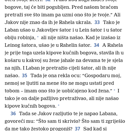
bogove, taj će biti pogubljen. Pred našom braćom
pretraži sve što imam pa uzmi ono što je tvoje.” Ali
33
Jakov nije znao da ih je Rahela ukrala.
Tako je
Laban ušao u Jakovljev šator i u Lein šator i u šator
+
obiju robinja,
ali nije ništa našao. Kad je izašao iz
34
Leinog šatora, ušao je u Rahelin šator.
A Rahela
je prije toga uzela kipove kućnih bogova, stavila ih u
košaru u kakvoj su žene jahale na devama te je sjela
na njih. I Laban je pretražio cijeli šator, ali ih nije
35
našao.
Tada je ona rekla ocu: “Gospodaru moj,
nemoj se ljutiti na mene što ne mogu ustati pred
+
tobom – imam ono što je uobičajeno kod žena.”
I
tako je on dalje pažljivo pretraživao, ali nije našao
+
kipove kućnih bogova.
36
Tada se Jakov razljutio te je napao Labana,
govoreći mu: “Što sam ti skrivio? Što sam ti zgriješio
37
da me tako žestoko progoniš?
Sad kad si