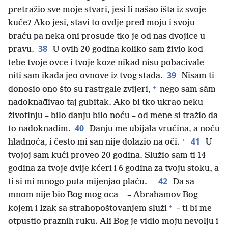
pretražio sve moje stvari, jesi li našao išta iz svoje
kuće? Ako jesi, stavi to ovdje pred moju i svoju
braću pa neka oni prosude tko je od nas dvojice u
38
pravu.
U ovih 20 godina koliko sam živio kod
+
tebe tvoje ovce i tvoje koze nikad nisu pobacivale
39
niti sam ikada jeo ovnove iz tvog stada.
Nisam ti
+
donosio ono što su rastrgale zvijeri,
nego sam sâm
nadoknađivao taj gubitak. Ako bi tko ukrao neku
životinju – bilo danju bilo noću – od mene si tražio da
40
to nadoknadim.
Danju me ubijala vrućina, a noću
+
41
hladnoća, i često mi san nije dolazio na oči.
U
tvojoj sam kući proveo 20 godina. Služio sam ti 14
godina za tvoje dvije kćeri i 6 godina za tvoju stoku, a
+
42
ti si mi mnogo puta mijenjao plaću.
Da sa
+
mnom nije bio Bog mog oca
– Abrahamov Bog
+
kojem i Izak sa strahopoštovanjem služi
– ti bi me
otpustio praznih ruku. Ali Bog je vidio moju nevolju i