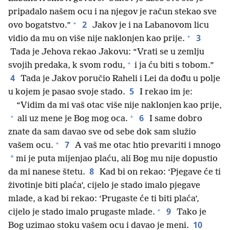
pripadalo našem ocu i na njegov je račun stekao sve
+
2
ovo bogatstvo.”
Jakov je i na Labanovom licu
+
3
vidio da mu on više nije naklonjen kao prije.
Tada je Jehova rekao Jakovu: “Vrati se u zemlju
+
svojih predaka, k svom rodu,
i ja ću biti s tobom.”
4
Tada je Jakov poručio Raheli i Lei da dođu u polje
5
u kojem je pasao svoje stado.
I rekao im je:
“Vidim da mi vaš otac više nije naklonjen kao prije,
+
+
6
ali uz mene je Bog mog oca.
I same dobro
znate da sam davao sve od sebe dok sam služio
+
7
vašem ocu.
A vaš me otac htio prevariti i mnogo
*
mi je puta mijenjao plaću, ali Bog mu nije dopustio
8
da mi nanese štetu.
Kad bi on rekao: ‘Pjegave će ti
životinje biti plaća’, cijelo je stado imalo pjegave
mlade, a kad bi rekao: ‘Prugaste će ti biti plaća’,
+
9
cijelo je stado imalo prugaste mlade.
Tako je
10
Bog uzimao stoku vašem ocu i davao je meni.