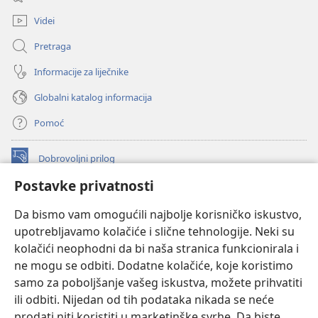
novi
prozor)
Videi
Pretraga
Informacije za liječnike
Globalni katalog informacija
Pomoć
Dobrovoljni prilog
(otvara
se
Postavke privatnosti
novi
INTERNETSKA BIBLIOTEKA Watchtower
(otvara
prozor)
Da bismo vam omogućili najbolje korisničko iskustvo,
se
®
JW Hub
upotrebljavamo kolačiće i slične tehnologije. Neki su
novi
(otvara
prozor)
kolačići neophodni da bi naša stranica funkcionirala i
se
®
JW Library
novi
ne mogu se odbiti. Dodatne kolačiće, koje koristimo
prozor)
samo za poboljšanje vašeg iskustva, možete prihvatiti
Watchtower Library
ili odbiti. Nijedan od tih podataka nikada se neće
prodati niti koristiti u marketinške svrhe. Da biste