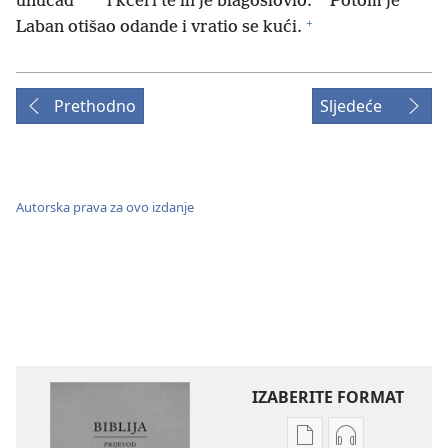
*
unučad
i kćeri te ih je blagoslovio.
Potom je
+
Laban otišao odande i vratio se kući.
Prethodno
Sljedeće
Autorska prava za ovo izdanje
IZABERITE FORMAT
Postavke
Postavke