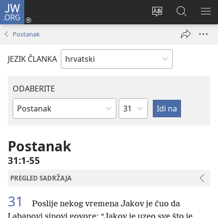
JW.ORG
Prijava
(otvara
Promijeni
JW.ORG
PO
se
jezik
|
IZ
Postanak
novi
Pretraga
prozor)
JEZIK ČLANKA
ODABERITE
Poglavlje
Biblijska
knjiga
Postanak
31:1-55
PREGLED SADRŽAJA
31
Poslije nekog vremena Jakov je čuo da
Labanovi sinovi govore: “Jakov je uzeo sve što je