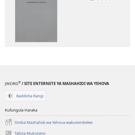
Njia
Njia
mbalimbali
mbalimbali
za
za
kuchukua
kuchukua
vichapo
habari
vya
za
kielektroniki
kusikiliza
Tafsiri
Tafsiri
ya
ya
Ulimwengu
Ulimwengu
Mupya
Mupya
(Yenye
(Yenye
®
JW.ORG
/ SITE ENTERNETE YA MASHAHIDI WA YEHOVA
Ilirekebishwa
Ilirekebishwa
ya
ya
Badilisha Rangi
2018)
2018)
Kufungula Haraka
Omba Mashahidi wa Yehova wakutembelee
Tafuta Mukutano