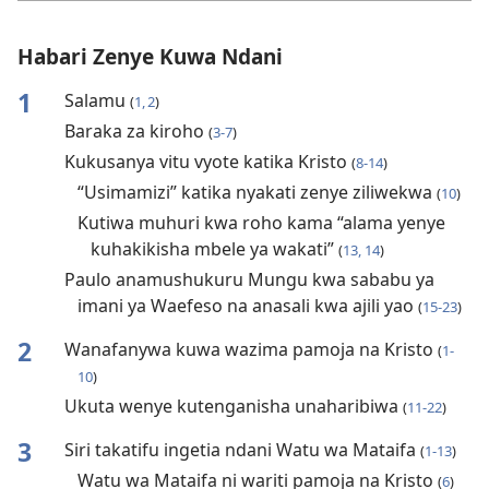
Habari Zenye Kuwa Ndani
1
Salamu
(
1, 2
)
Baraka za kiroho
(
3-7
)
Kukusanya vitu vyote katika Kristo
(
8-14
)
“Usimamizi” katika nyakati zenye ziliwekwa
(
10
)
Kutiwa muhuri kwa roho kama “alama yenye
kuhakikisha mbele ya wakati”
(
13, 14
)
Paulo anamushukuru Mungu kwa sababu ya
imani ya Waefeso na anasali kwa ajili yao
(
15-23
)
2
Wanafanywa kuwa wazima pamoja na Kristo
(
1-
10
)
Ukuta wenye kutenganisha unaharibiwa
(
11-22
)
3
Siri takatifu ingetia ndani Watu wa Mataifa
(
1-13
)
Watu wa Mataifa ni wariti pamoja na Kristo
(
6
)