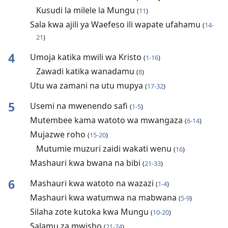
Kusudi la milele la Mungu
(
11
)
Sala kwa ajili ya Waefeso ili wapate ufahamu
(
14-
21
)
4
Umoja katika mwili wa Kristo
(
1-16
)
Zawadi katika wanadamu
(
8
)
Utu wa zamani na utu mupya
(
17-32
)
5
Usemi na mwenendo safi
(
1-5
)
Mutembee kama watoto wa mwangaza
(
6-14
)
Mujazwe roho
(
15-20
)
Mutumie muzuri zaidi wakati wenu
(
16
)
Mashauri kwa bwana na bibi
(
21-33
)
6
Mashauri kwa watoto na wazazi
(
1-4
)
Mashauri kwa watumwa na mabwana
(
5-9
)
Silaha zote kutoka kwa Mungu
(
10-20
)
Salamu za mwisho
(
21-24
)