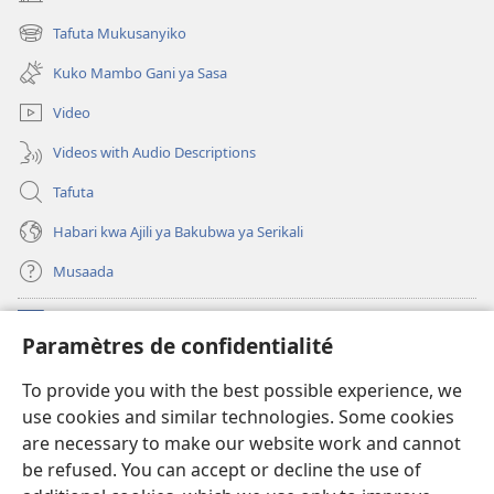
(opens
new
Tafuta Mukusanyiko
(opens
window)
new
Kuko Mambo Gani ya Sasa
window)
Video
Videos with Audio Descriptions
Tafuta
Habari kwa Ajili ya Bakubwa ya Serikali
Musaada
Michango
(opens
Paramètres de confidentialité
new
window)
Maktaba ku Enternete
To provide you with the best possible experience, we
(opens
use cookies and similar technologies. Some cookies
new
®
JW Hub
window)
are necessary to make our website work and cannot
(opens
be refused. You can accept or decline the use of
new
Programu ya JW Library
window)