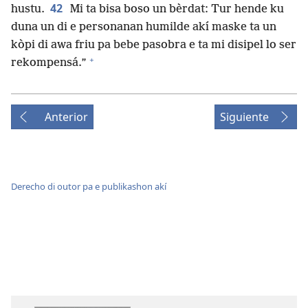
42
hustu.
Mi ta bisa boso un bèrdat: Tur hende ku
duna un di e personanan humilde akí maske ta un
kòpi di awa friu pa bebe pasobra e ta mi disipel lo ser
+
rekompensá.”
Anterior
Siguiente
Derecho di outor pa e publikashon akí