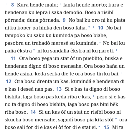
+
+
8
Kura hende malu;
lanta hende morto; kura e
hendenan ku lepra i saka demoño. Boso a risibí
9
pòrnada; duna pòrnada.
No bai ku oro ni ku plata
+
10
*
ni ku koper pa hinka den boso faha.
No bai
tampoko ku saku ku kuminda pa boso biahe,
+
pasobra un trahadó meresé su kuminda.
No bai ku
+
*
paña èkstra
ni ku sandalia èkstra ni ku garoti.
11
Ora boso yega un stat òf un pueblito, buska e
hendenan digno di boso mensahe. Ora boso haña un
+
hende asina, keda serka dje te ora boso tin ku bai.
12
Ora boso drenta un kas, kumindá e hendenan di
13
e kas i deseá nan pas.
Si e kas ta digno di boso
+
bishita, laga boso pas keda riba e kas,
pero si e kas
no ta digno di boso bishita, laga boso pas bini bèk
14
riba boso.
Si un kas òf un stat no risibí boso ni
*
skucha boso mensahe, sagudí boso pia kita stòf
ora
+
15
boso sali for di e kas ei òf for di e stat ei.
Mi ta