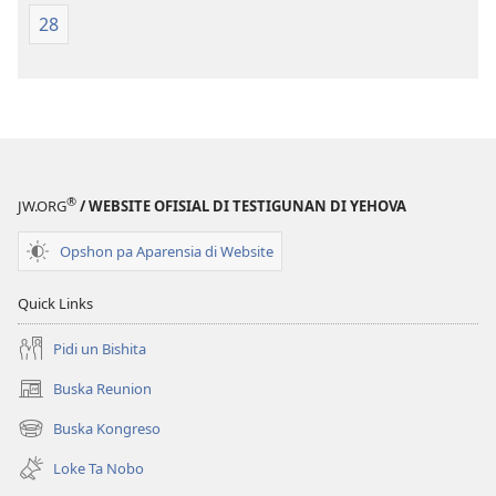
28
®
JW.ORG
/ WEBSITE OFISIAL DI TESTIGUNAN DI YEHOVA
Opshon pa Aparensia di Website
Quick Links
Pidi un Bishita
Buska Reunion
(opens
new
Buska Kongreso
(opens
window)
new
Loke Ta Nobo
window)