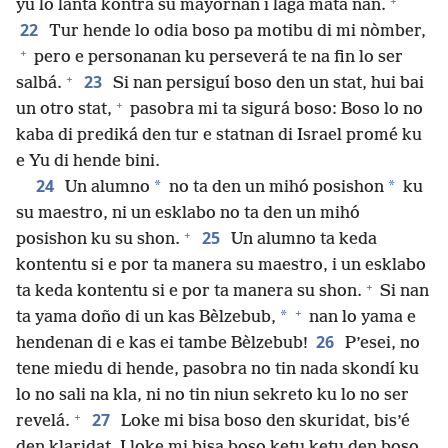
+
yu lo lanta kontra su mayornan i laga mata nan.
22
Tur hende lo odia boso pa motibu di mi nòmber,
+
pero e personanan ku perseverá te na fin lo ser
+
23
salbá.
Si nan persiguí boso den un stat, hui bai
+
un otro stat,
pasobra mi ta sigurá boso: Boso lo no
kaba di prediká den tur e statnan di Israel promé ku
e Yu di hende bini.
24
*
*
Un alumno
no ta den un mihó posishon
ku
su maestro, ni un esklabo no ta den un mihó
+
25
posishon ku su shon.
Un alumno ta keda
kontentu si e por ta manera su maestro, i un esklabo
+
ta keda kontentu si e por ta manera su shon.
Si nan
+
*
ta yama doño di un kas Bèlzebub,
nan lo yama e
26
hendenan di e kas ei tambe Bèlzebub!
P’esei, no
tene miedu di hende, pasobra no tin nada skondí ku
lo no sali na kla, ni no tin niun sekreto ku lo no ser
+
27
revelá.
Loke mi bisa boso den skuridat, bis’é
den klaridat. I loke mi bisa boso ketu ketu den boso