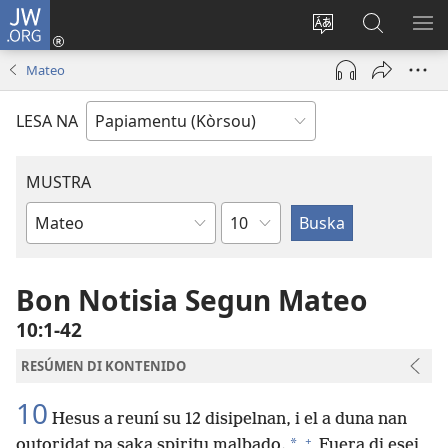
JW.ORG
Log
In
Kambia
Buska
MU
(opens
idioma
Riba
ME
Mateo
new
di
JW.ORG
window)
e
LESA NA
website
MUSTRA
Kapítulo
Buki
di
Beibel
Bon Notisia Segun Mateo
10:1-42
RESÚMEN DI KONTENIDO
10
Hesus a reuní su 12 disipelnan, i el a duna nan
+
*
outoridat pa saka spiritu malbado.
Fuera di esei,