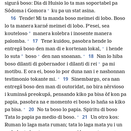
sigurá boso: Dia di Huisio lo ta mas soportabel pa
+
Sódoma i Gomora
ku pa un stat asina.
16
Tende! Mi ta manda boso meimei di lobo. Boso
lo ta manera karné meimei di lobo. P’esei, sea
*
kouteloso
manera kolebra i inosente manera
+
17
palomba.
Tene kuidou, pasobra hende lo
+
entregá boso den man di e kortenan lokal,
i hende
+
+
18
*
lo suta
boso
den nan snoanan.
Nan lo hiba
+
boso dilanti di gobernador i dilanti di rei
pa mi
motibu. E ora ei, boso lo por duna nan i e nashonnan
+
19
testimonio tokante mi.
Sinembargo, ora nan
entregá boso den man di outoridat, no bira nèrvioso
i kuminsá preokupá, pensando kiko pa bisa òf kon pa
papia, pasobra na e momento ei boso lo haña sa kiko
+
20
pa bisa.
No ta boso lo papia. Spiritu di boso
+
21
Tata lo papia pa medio di boso.
Un otro kos:
Ruman lo laga mata ruman; tata lo laga mata yu i un