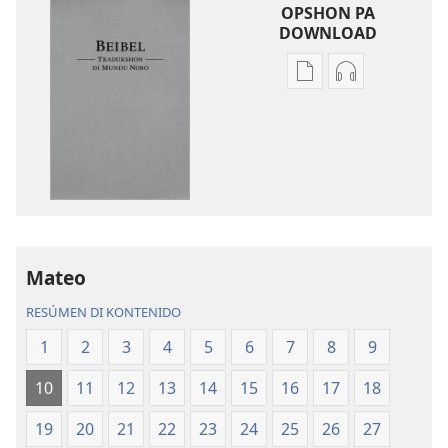
OPSHON PA
DOWNLOAD
Opshon
Opshon
pa
pa
download
download
publikashon
oudio
Beibel
Beibel
—
—
Tradukshon
Tradukshon
di
di
Mundu
Mundu
Mateo
Nobo
Nobo
RESÚMEN DI KONTENIDO
1
2
3
4
5
6
7
8
9
10
11
12
13
14
15
16
17
18
19
20
21
22
23
24
25
26
27