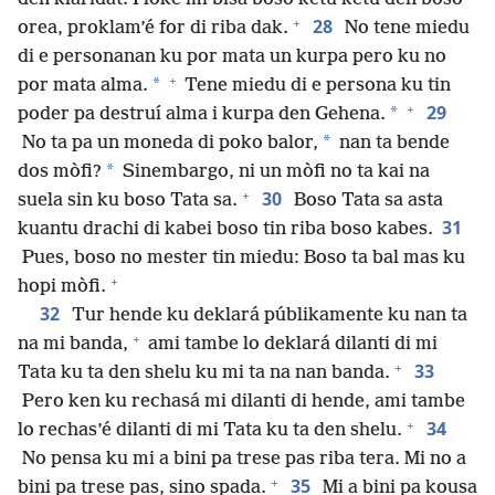
+
28
orea, proklam’é for di riba dak.
No tene miedu
di e personanan ku por mata un kurpa pero ku no
+
*
por mata alma.
Tene miedu di e persona ku tin
+
29
*
poder pa destruí alma i kurpa den Gehena.
*
No ta pa un moneda di poko balor,
nan ta bende
*
dos mòfi?
Sinembargo, ni un mòfi no ta kai na
+
30
suela sin ku boso Tata sa.
Boso Tata sa asta
31
kuantu drachi di kabei boso tin riba boso kabes.
Pues, boso no mester tin miedu: Boso ta bal mas ku
+
hopi mòfi.
32
Tur hende ku deklará públikamente ku nan ta
+
na mi banda,
ami tambe lo deklará dilanti di mi
+
33
Tata ku ta den shelu ku mi ta na nan banda.
Pero ken ku rechasá mi dilanti di hende, ami tambe
+
34
lo rechas’é dilanti di mi Tata ku ta den shelu.
No pensa ku mi a bini pa trese pas riba tera. Mi no a
+
35
bini pa trese pas, sino spada.
Mi a bini pa kousa