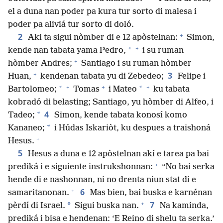
el a duna nan poder pa kura tur sorto di malesa i
poder pa aliviá tur sorto di doló.
+
2
Aki ta sigui nòmber di e 12 apòstelnan:
Simon,
+
*
kende nan tabata yama Pedro,
i su ruman
+
hòmber Andres;
Santiago i su ruman hòmber
+
3
Huan,
kendenan tabata yu di Zebedeo;
Felipe i
+
+
+
*
*
Bartolomeo;
Tomas
i Mateo
ku tabata
kobradó di belasting; Santiago, yu hòmber di Alfeo, i
4
*
Tadeo;
Simon, kende tabata konosí komo
*
Kananeo;
i Húdas Iskariòt, ku despues a traishoná
+
Hesus.
5
Hesus a duna e 12 apòstelnan akí e tarea pa bai
+
prediká i e siguiente instrukshonnan:
“No bai serka
hende di e nashonnan, ni no drenta niun stat di e
+
6
samaritanonan.
Mas bien, bai buska e karnénan
+
7
*
pèrdí di Israel.
Sigui buska nan.
Na kaminda,
prediká i bisa e hendenan: ‘E Reino di shelu ta serka.’