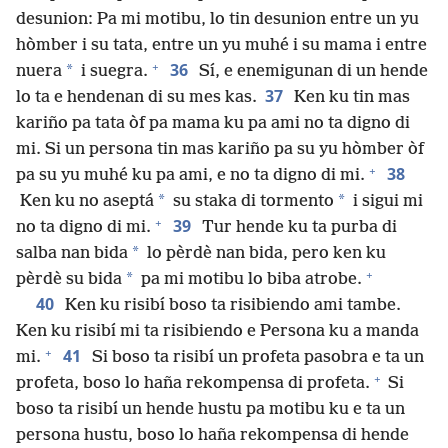
desunion: Pa mi motibu, lo tin desunion entre un yu
hòmber i su tata, entre un yu muhé i su mama i entre
+
36
*
nuera
i suegra.
Sí, e enemigunan di un hende
37
lo ta e hendenan di su mes kas.
Ken ku tin mas
kariño pa tata òf pa mama ku pa ami no ta digno di
mi. Si un persona tin mas kariño pa su yu hòmber òf
+
38
pa su yu muhé ku pa ami, e no ta digno di mi.
*
*
Ken ku no aseptá
su staka di tormento
i sigui mi
+
39
no ta digno di mi.
Tur hende ku ta purba di
*
salba nan bida
lo pèrdè nan bida, pero ken ku
+
*
pèrdè su bida
pa mi motibu lo biba atrobe.
40
Ken ku risibí boso ta risibiendo ami tambe.
Ken ku risibí mi ta risibiendo e Persona ku a manda
+
41
mi.
Si boso ta risibí un profeta pasobra e ta un
+
profeta, boso lo haña rekompensa di profeta.
Si
boso ta risibí un hende hustu pa motibu ku e ta un
persona hustu, boso lo haña rekompensa di hende