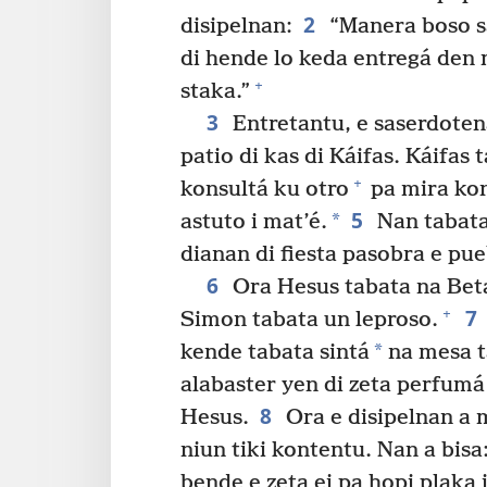
2
disipelnan:
“Manera boso sa
di hende lo keda entregá den 
+
staka.”
3
Entretantu, e saserdotena
patio di kas di Káifas. Káifas
+
konsultá ku otro
pa mira kon
5
*
astuto i mat’é.
Nan tabata 
dianan di fiesta pasobra e pue
6
Ora Hesus tabata na Beta
7
+
Simon tabata un leproso.
*
kende tabata sintá
na mesa t
alabaster yen di zeta perfumá 
8
Hesus.
Ora e disipelnan a m
niun tiki kontentu. Nan a bisa
bende e zeta ei pa hopi plaka 