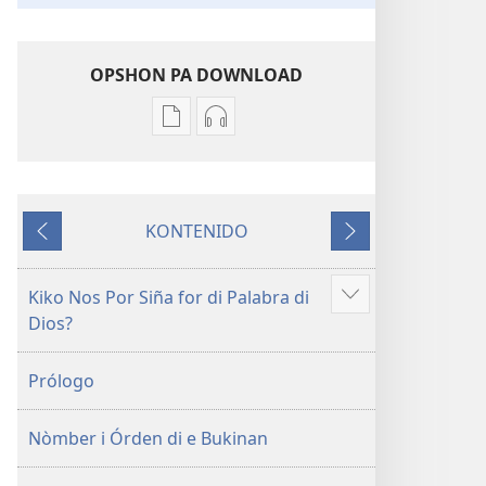
OPSHON PA DOWNLOAD
Opshon
Opshon
pa
pa
download
download
publikashon
oudio
KONTENIDO
Beibel
Beibel
Anterior
Siguiente
—
—
Tradukshon
Tradukshon
Kiko Nos Por Siña for di Palabra di
Mustra
di
di
Dios?
mas
Mundu
Mundu
Nobo
Nobo
Prólogo
Nòmber i Órden di e Bukinan