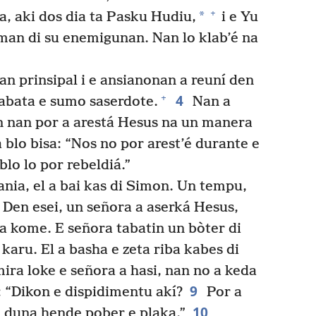
+
*
, aki dos dia ta Pasku Hudiu,
i e Yu
man di su enemigunan. Nan lo klab’é na
n prinsipal i e ansianonan a reuní den
4
+
 tabata e sumo saserdote.
Nan a
 nan por a arestá Hesus na un manera
blo bisa: “Nos no por arest’é durante e
blo lo por rebeldiá.”
nia, el a bai kas di Simon. Un tempu,
Den esei, un señora a aserká Hesus,
a kome. E señora tabatin un bòter di
karu. El a basha e zeta riba kabes di
ira loke e señora a hasi, nan no a keda
9
: “Dikon e dispidimentu akí?
Por a
10
i duna hende pober e plaka.”