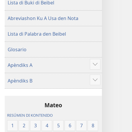
Lista di Buki di Beibel
Abreviashon Ku A Usa den Nota
Lista di Palabra den Beibel
Glosario
Apèndiks A
Mustra
mas
Apèndiks B
Mustra
mas
Mateo
RESÚMEN DI KONTENIDO
1
2
3
4
5
6
7
8