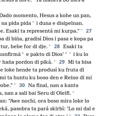
 Hesus a bis’é: “Ta manera bo mes a
 Dado momento, Hesus a kohe un pan,
+
 na pida pida
i duna e disipelnan.
27
+
. Esaki ta representá mi kurpa.”
 di biña, gradisí Dios i pasa e kopa pa
28
+
tur, bebe for di dje.
Esaki ta
+
*
*
konfirmá
e pakto di Dios’
i ku lo
29
+
 haña pordon di piká.
Mi ta bisa
e loke hende ta produsí ku fruta di
mi ta huntu ku boso den e Reino di mi
30
+
robe.”
Na final, nan a kanta
+
 nan a sali bai Seru di Oleifi.
an: “Awe nochi, ora boso mira loke lo
ká, pasobra ta pará skirbí: ‘Lo mi dal e
+