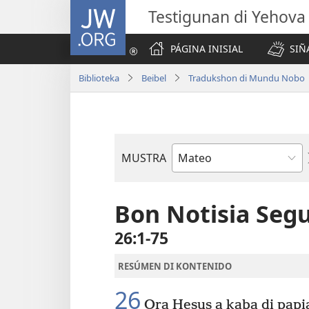
JW.ORG
Testigunan di Yehova
PÁGINA INISIAL
SIÑ
Biblioteka
Beibel
Tradukshon di Mundu Nobo
MUSTRA
Buki
di
Beibel
Bon Notisia Seg
26:1-75
RESÚMEN DI KONTENIDO
26
Ora Hesus a kaba di papia 