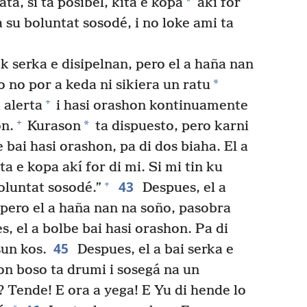
*
ta, si ta posibel, kita e kopa
akí for
su boluntat sosodé, i no loke ami ta
 serka e disipelnan, pero el a haña nan
*
o no por a keda ni sikiera un ratu
+
alerta
i hasi orashon kontinuamente
+
*
on.
Kurason
ta dispuesto, pero karni
 bai hasi orashon, pa di dos biaha. El a
ita e kopa akí for di mi. Si mi tin ku
43
+
boluntat sosodé.”
Despues, el a
 pero el a haña nan na soño, pasobra
, el a bolbe bai hasi orashon. Pa di
45
sun kos.
Despues, el a bai serka e
kon boso ta drumi i sosegá na un
Tende! E ora a yega! E Yu di hende lo