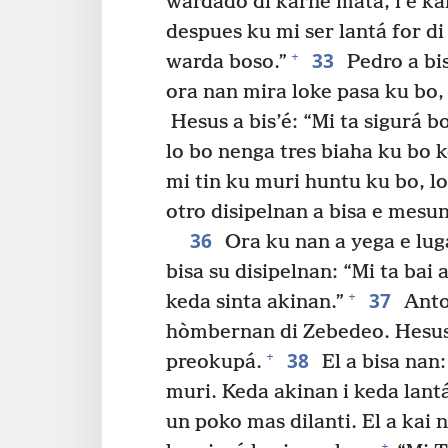
wardadó di karné mata, i e kar
despues ku mi ser lantá for di
33
+
warda boso.”
Pedro a bi
ora nan mira loke pasa ku bo,
Hesus a bis’é: “Mi ta sigurá 
lo bo nenga tres biaha ku bo 
mi tin ku muri huntu ku bo, l
otro disipelnan a bisa e mesun
36
Ora ku nan a yega e lu
bisa su disipelnan: “Mi ta bai
37
+
keda sinta akinan.”
Anto 
hòmbernan di Zebedeo. Hesus 
38
+
preokupá.
El a bisa nan:
muri. Keda akinan i keda lant
un poko mas dilanti. El a kai n
+