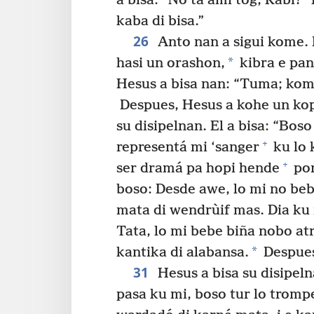
a bisa: “No ta ami tòg, Rabi?”
kaba di bisa.”
26
Anto nan a sigui kome.
*
hasi un orashon,
kibra e pan
Hesus a bisa nan: “Tuma; kome
Despues, Hesus a kohe un kopa
su disipelnan. El a bisa: “Boso 
+
representá mi ‘sanger
ku lo 
+
ser dramá pa hopi hende
por
boso: Desde awe, lo mi no beb
mata di wendrùif mas. Dia ku 
Tata, lo mi bebe biña nobo at
*
kantika di alabansa.
Despues,
31
Hesus a bisa su disipeln
pasa ku mi, boso tur lo trompe