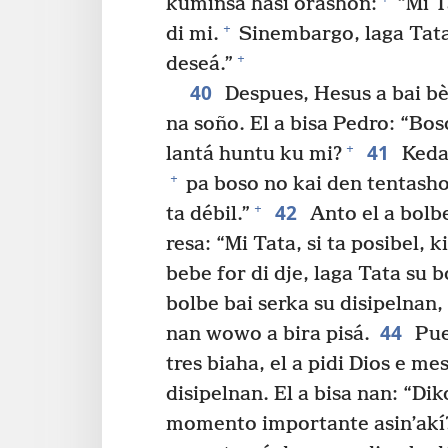
kuminsá hasi orashon:
“Mi Ta
+
di mi.
Sinembargo, laga Tata 
+
deseá.”
40
Despues, Hesus a bai bèk
na soño. El a bisa Pedro: “Bos
41
+
lantá huntu ku mi?
Keda 
+
pa boso no kai den tentash
42
+
ta débil.”
Anto el a bolbe
resa: “Mi Tata, si ta posibel, k
bebe for di dje, laga Tata su 
bolbe bai serka su disipelnan,
44
nan wowo a bira pisá.
Pues
tres biaha, el a pidi Dios e me
disipelnan. El a bisa nan: “Di
momento importante asin’akí? 