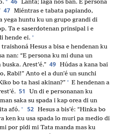
46
*
ó.
Lanta; laga nos ban. E persona
47
”
Miéntras e tabata papiando,
 a yega huntu ku un grupo grandi di
p. Ta e saserdotenan prinsipal i e
+
i hende ei.
 traishoná Hesus a bisa e hendenan ku
isa nan: “E persona ku mi duna un
49
 buska. Arest’é.”
Húdas a kana bai
do, Rabi!” Anto el a dun’é un sunchi
+
Kiko bo ta hasi akinan?”
E hendenan a
51
rest’é.
Un di e personanan ku
man saka su spada i kap orea di un
52
+
ita afó.
Hesus a bis’é: “Hinka bo
a ken ku usa spada lo muri pa medio di
 mi por pidi mi Tata manda mas ku