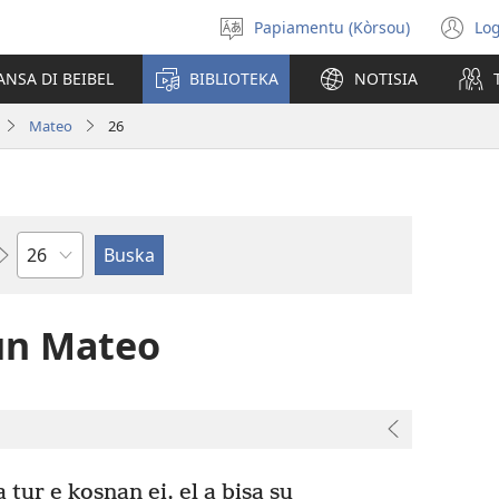
Papiamentu (Kòrsou)
Log
Skohe
(o
Idioma
n
ANSA DI BEIBEL
BIBLIOTEKA
NOTISIA
wi
Mateo
26
Kapítulo
un Mateo
tur e kosnan ei, el a bisa su