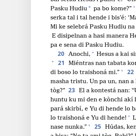
+
*
Pasku Hudiu
pa bo kome?”
serka tal i tal hende i bis’é: 
Mi ke selebrá Pasku Hudiu na 
E disipelnan a hasi manera He
pa e sena di Pasku Hudiu.
20
+
Anochi,
Hesus a kai si
21
+
Miéntras nan tabata kom
22
+
di boso lo traishoná mi.”
masha tristu. Un pa un, nan a
23
tòg?”
El a kontestá nan: 
huntu ku mi den e kònchi akí 
pará skirbí, e Yu di hende lo b
+
lo traishoná e Yu di hende!
L
25
+
nase nunka.”
Húdas, kend