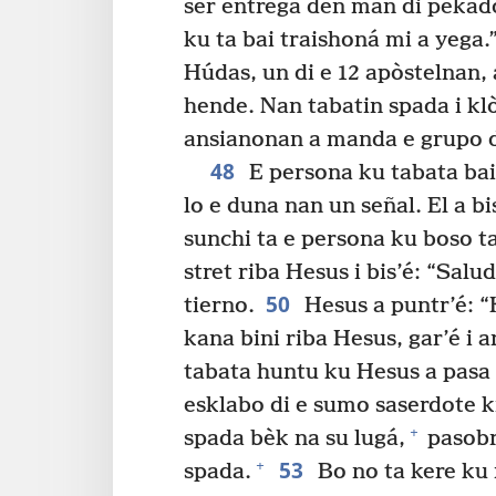
ser entregá den man di pekad
ku ta bai traishoná mi a yega.
Húdas, un di e 12 apòstelnan,
hende. Nan tabatin spada i klò
ansianonan a manda e grupo d
48
E persona ku tabata bai
lo e duna nan un señal. El a b
sunchi ta e persona ku boso ta
stret riba Hesus i bis’é: “Salu
50
tierno.
Hesus a puntr’é: “
kana bini riba Hesus, gar’é i a
tabata huntu ku Hesus a pasa 
esklabo di e sumo saserdote k
+
spada bèk na su lugá,
pasobr
53
+
spada.
Bo no ta kere ku