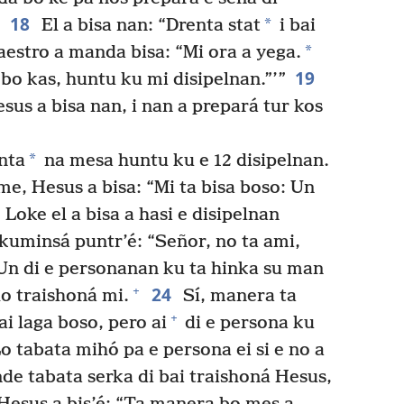
18
*
El a bisa nan: “Drenta stat
i bai
*
‘Maestro a manda bisa: “Mi ora a yega.
19
bo kas, huntu ku mi disipelnan.”’”
sus a bisa nan, i nan a prepará tur kos
*
nta
na mesa huntu ku e 12 disipelnan.
e, Hesus a bisa: “Mi ta bisa boso: Un
Loke el a bisa a hasi e disipelnan
 kuminsá puntr’é: “Señor, no ta ami,
“Un di e personanan ku ta hinka su man
24
+
lo traishoná mi.
Sí, manera ta
+
ai laga boso, pero ai
di e persona ku
o tabata mihó pa e persona ei si e no a
e tabata serka di bai traishoná Hesus,