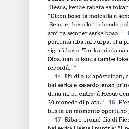
Hesus, kende tabata sa tokant
“Dikon boso ta molestiá e seño
Semper boso lo tin hende pob
+
ami pa semper serka boso.
perfumá riba mi kurpa, el a p
sigurá boso: Tur kaminda na 
Dios, nan lo konta tambe loke e
+
rekordá.”
14
Un di e 12 apòstelnan, 
bai serka e saserdotenan prin
duna mi pa entregá Hesus de
16
+
30 moneda di plata.
P’es
buska un momento oportuno p
17
Riba e promé dia di Fies
bai serka Hesus i puntr’é: “Un