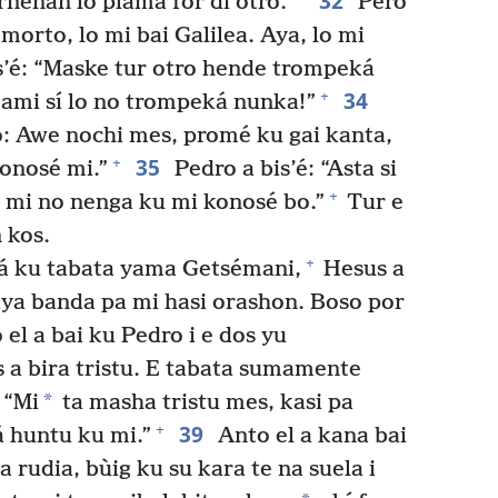
32
nénan lo plama for di otro.’
Pero
 morto, lo mi bai Galilea. Aya, lo mi
s’é: “Maske tur otro hende trompeká
34
+
 ami sí lo no trompeká nunka!”
bo: Awe nochi mes, promé ku gai kanta,
35
+
konosé mi.”
Pedro a bis’é: “Asta si
+
o mi no nenga ku mi konosé bo.”
Tur e
 kos.
+
gá ku tabata yama Getsémani,
Hesus a
 aya banda pa mi hasi orashon. Boso por
el a bai ku Pedro i e dos yu
a bira tristu. E tabata sumamente
*
 “Mi
ta masha tristu mes, kasi pa
39
+
á huntu ku mi.”
Anto el a kana bai
a rudia, bùig ku su kara te na suela i