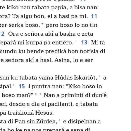
e kiko nan tabata papia, a bisa nan:
11
ra? Ta algu bon, el a hasi pa mi.
+
er serka boso,
pero boso lo no tin
12
Ora e señora akí a basha e zeta
13
+
repará mi kurpa pa entiero.
Mi ta
mundu ku hende prediká bon notisia di
 señora akí a hasi. Asina, lo e ser
+
esun ku tabata yama Húdas Iskariòt,
a
15
+
sipal
i puntra nan: “Kiko boso lo
+
*
n boso man?”
Nan a primintí di dun’é
ei, desde e dia ei padilanti, e tabata
a traishoná Hesus.
+
ta di Pan sin Zürdeg,
e disipelnan a
da bo ke pa nos prepará e sena di