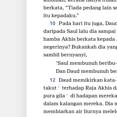
ambillah, kerana hanya itulah 
berkata, “Tiada pedang lain s
itu kepadaku.”
10
Pada hari itu juga, Dau
daripada Saul lalu dia sampai 
hamba Akhis berkata kepada A
negerinya? Bukankah dia ya
sambil bernyanyi,
‘Saul membunuh beribu-
Dan Daud membunuh berp
12
Daud memikirkan kata-k
+
takut
terhadap Raja Akhis da
+
pura gila
di hadapan mereka.
dalam kalangan mereka. Dia 
membiarkan air liurnya melel