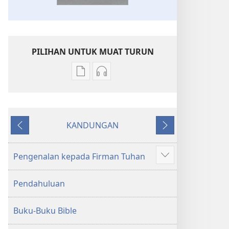
PILIHAN UNTUK MUAT TURUN
Pilihan
Pilihan
untuk
untuk
memuat
memuat
turun
turun
KANDUNGAN
bahan
audio
Sebelumnya
Seterusnya
terbitan
Kitab
Kitab
Suci
Pengenalan kepada Firman Tuhan
Tunjukkan
Suci
Terjemahan
lagi
Terjemahan
Dunia
Pendahuluan
Dunia
Baharu
Baharu
Buku-Buku Bible