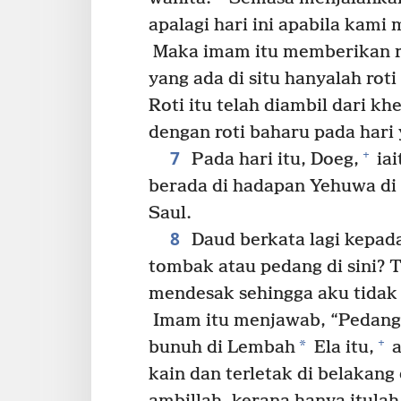
apalagi hari ini apabila kami
Maka imam itu memberikan ro
yang ada di situ hanyalah ro
Roti itu telah diambil dari k
dengan roti baharu pada hari
7
+
Pada hari itu, Doeg,
iai
berada di hadapan Yehuwa di 
Saul.
8
Daud berkata lagi kepa
tombak atau pedang di sini? T
mendesak sehingga aku tidak
Imam itu menjawab, “Pedang 
+
*
bunuh di Lembah
Ela itu,
a
kain dan terletak di belakang 