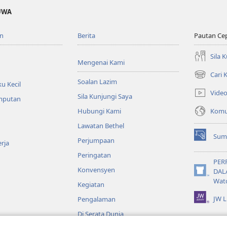
UWA
n
Berita
Pautan Ce
Sila 
Mengenai Kami
Cari
(membuka
Soalan Lazim
u Kecil
tetingkap
Vide
Sila Kunjungi Saya
baharu)
emputan
Komun
Hubungi Kami
Lawatan Bethel
Sum
Perjumpaan
(membuka
rja
tetingkap
Peringatan
baharu)
PER
Konvensyen
DAL
(membuka
Wat
Kegiatan
tetingkap
baharu)
JW L
Pengalaman
Di Serata Dunia