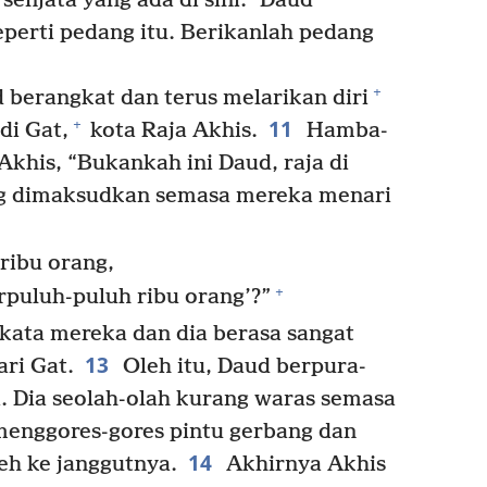
senjata yang ada di sini.” Daud
eperti pedang itu. Berikanlah pedang
+
d berangkat dan terus melarikan diri
11
+
di Gat,
kota Raja Akhis.
Hamba-
khis, “Bukankah ini Daud, raja di
ng dimaksudkan semasa mereka menari
ribu orang,
+
uluh-puluh ribu orang’?”
ata mereka dan dia berasa sangat
13
ri Gat.
Oleh itu, Daud berpura-
 Dia seolah-olah kurang waras semasa
menggores-gores pintu gerbang dan
14
eh ke janggutnya.
Akhirnya Akhis