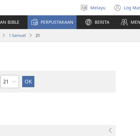
Melayu
Log Ma
Pilih
(me
Bahasa
teti
AN BIBLE
PERPUSTAKAAN
BERITA
MEN
baha
1 Samuel
21
Bab