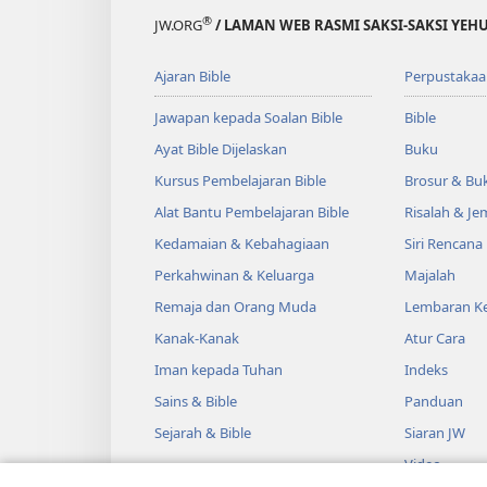
®
JW.ORG
/ LAMAN WEB RASMI SAKSI-SAKSI YEH
Ajaran Bible
Perpustakaa
Jawapan kepada Soalan Bible
Bible
Ayat Bible Dijelaskan
Buku
Kursus Pembelajaran Bible
Brosur & Buk
Alat Bantu Pembelajaran Bible
Risalah & J
Kedamaian & Kebahagiaan
Siri Rencana
Perkahwinan & Keluarga
Majalah
Remaja dan Orang Muda
Lembaran Ke
Kanak-Kanak
Atur Cara
Iman kepada Tuhan
Indeks
Sains & Bible
Panduan
Sejarah & Bible
Siaran JW
Video