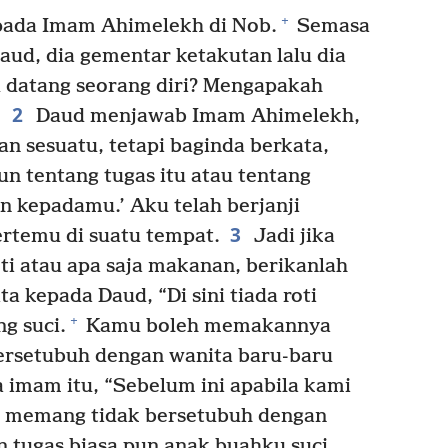
+
pada Imam Ahimelekh di Nob.
Semasa
ud, dia gementar ketakutan lalu dia
datang seorang diri? Mengapakah
2
Daud menjawab Imam Ahimelekh,
 sesuatu, tetapi baginda berkata,
un tentang tugas itu atau tentang
n kepadamu.’ Aku telah berjanji
3
rtemu di suatu tempat.
Jadi jika
ti atau apa saja makanan, berikanlah
a kepada Daud, “Di sini tiada roti
+
ng suci.
Kamu boleh memakannya
ersetubuh dengan wanita baru-baru
imam itu, “Sebelum ini apabila kami
i memang tidak bersetubuh dengan
tugas biasa pun anak buahku suci,