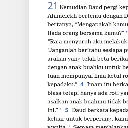
21
Kemudian Daud pergi ke
Ahimelekh bertemu dengan Da
bertanya, “Mengapakah kamu 
+
tiada orang bersama kamu?”
“Raja menyuruh aku melakukan
‘Janganlah beritahu sesiapa p
arahan yang telah beta berika
dengan anak buahku untuk be
tuan mempunyai lima ketul ro
4
kepadaku.”
Imam itu berkat
biasa tetapi hanya ada roti ya
asalkan anak buahmu tidak b
5
+
ini.”
Daud berkata kepada 
keluar untuk berperang, kam
+
wanita.
Semasa menjalankan 