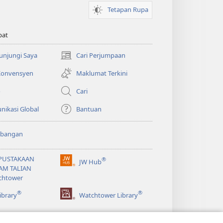
Tetapan Rupa
pat
Kunjungi Saya
Cari Perjumpaan
(membuka
tetingkap
 Konvensyen
Maklumat Terkini
baharu)
o
Cari
ikasi Global
Bantuan
bangan
PUSTAKAAN
®
JW Hub
(membuka
AM TALIAN
tetingkap
chtower
baharu)
®
®
ibrary
Watchtower Library