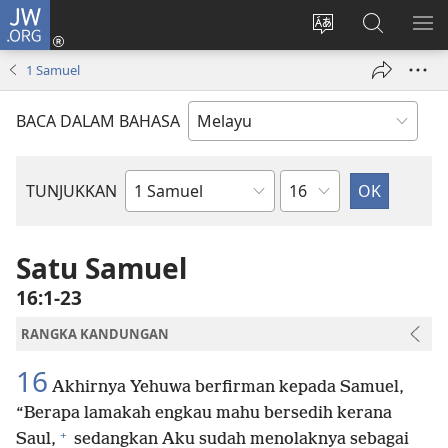
JW.ORG
Log
Masuk
Tukar
Cari
TU
(membuka
bahasa
JW.ORG
ME
1 Samuel
tetingkap
laman
baharu)
web
BACA DALAM BAHASA
Bab
TUNJUKKAN
Buku
Bible
Satu Samuel
16:1-23
RANGKA KANDUNGAN
16
Akhirnya Yehuwa berfirman kepada Samuel,
“Berapa lamakah engkau mahu bersedih kerana
+
Saul,
sedangkan Aku sudah menolaknya sebagai