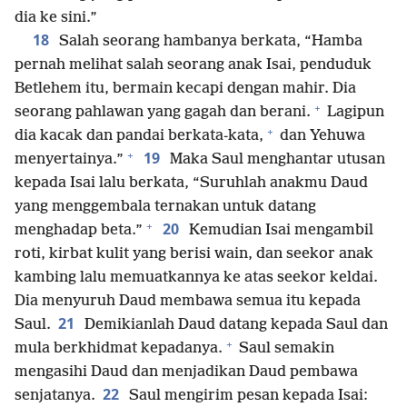
dia ke sini.”
18
Salah seorang hambanya berkata, “Hamba
pernah melihat salah seorang anak Isai, penduduk
Betlehem itu, bermain kecapi dengan mahir. Dia
+
seorang pahlawan yang gagah dan berani.
Lagipun
+
dia kacak dan pandai berkata-kata,
dan Yehuwa
+
19
menyertainya.”
Maka Saul menghantar utusan
kepada Isai lalu berkata, “Suruhlah anakmu Daud
yang menggembala ternakan untuk datang
+
20
menghadap beta.”
Kemudian Isai mengambil
roti, kirbat kulit yang berisi wain, dan seekor anak
kambing lalu memuatkannya ke atas seekor keldai.
Dia menyuruh Daud membawa semua itu kepada
21
Saul.
Demikianlah Daud datang kepada Saul dan
+
mula berkhidmat kepadanya.
Saul semakin
mengasihi Daud dan menjadikan Daud pembawa
22
senjatanya.
Saul mengirim pesan kepada Isai: