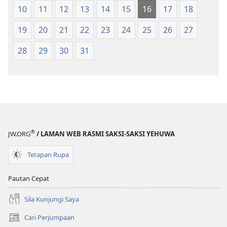
10
11
12
13
14
15
16
17
18
19
20
21
22
23
24
25
26
27
28
29
30
31
®
JW.ORG
/ LAMAN WEB RASMI SAKSI-SAKSI YEHUWA
Tetapan Rupa
Pautan Cepat
Sila Kunjungi Saya
Cari Perjumpaan
(membuka