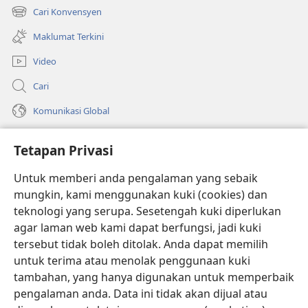
tetingkap
Cari Konvensyen
(membuka
baharu)
tetingkap
Maklumat Terkini
baharu)
Video
Cari
Komunikasi Global
Bantuan
Tetapan Privasi
Sumbangan
(membuka
Untuk memberi anda pengalaman yang sebaik
tetingkap
mungkin, kami menggunakan kuki (cookies) dan
baharu)
PERPUSTAKAAN DALAM TALIAN Watchtower
teknologi yang serupa. Sesetengah kuki diperlukan
(membuka
agar laman web kami dapat berfungsi, jadi kuki
tetingkap
®
JW Hub
baharu)
tersebut tidak boleh ditolak. Anda dapat memilih
(membuka
tetingkap
untuk terima atau menolak penggunaan kuki
®
JW Library
baharu)
tambahan, yang hanya digunakan untuk memperbaik
pengalaman anda. Data ini tidak akan dijual atau
®
Watchtower Library