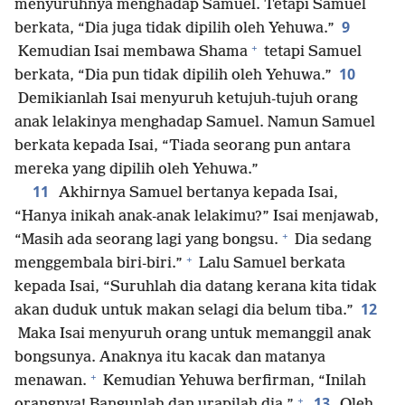
menyuruhnya menghadap Samuel. Tetapi Samuel
9
berkata, “Dia juga tidak dipilih oleh Yehuwa.”
+
Kemudian Isai membawa Shama
tetapi Samuel
10
berkata, “Dia pun tidak dipilih oleh Yehuwa.”
Demikianlah Isai menyuruh ketujuh-tujuh orang
anak lelakinya menghadap Samuel. Namun Samuel
berkata kepada Isai, “Tiada seorang pun antara
mereka yang dipilih oleh Yehuwa.”
11
Akhirnya Samuel bertanya kepada Isai,
“Hanya inikah anak-anak lelakimu?” Isai menjawab,
+
“Masih ada seorang lagi yang bongsu.
Dia sedang
+
menggembala biri-biri.”
Lalu Samuel berkata
kepada Isai, “Suruhlah dia datang kerana kita tidak
12
akan duduk untuk makan selagi dia belum tiba.”
Maka Isai menyuruh orang untuk memanggil anak
bongsunya. Anaknya itu kacak dan matanya
+
menawan.
Kemudian Yehuwa berfirman, “Inilah
+
13
orangnya! Bangunlah dan urapilah dia.”
Oleh