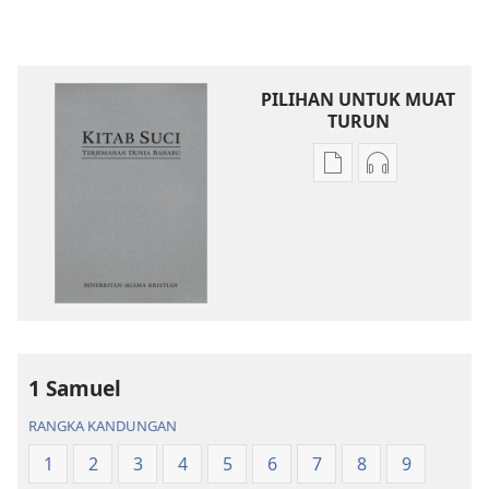
PILIHAN UNTUK MUAT
TURUN
Pilihan
Pilihan
untuk
untuk
memuat
memuat
turun
turun
bahan
audio
terbitan
Kitab
Kitab
Suci
Suci
Terjemahan
Terjemahan
Dunia
1 Samuel
Dunia
Baharu
RANGKA KANDUNGAN
Baharu
1
2
3
4
5
6
7
8
9