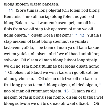
blong spolem olgeta bakegen.
11
!Sore tumas long olgeta! !Oli folem rod blong
+
Ken finis,
mo oli hariap blong folem nogud rod
+
blong Balam
we i wantem kasem pei, mo oli lus
finis from we oli stap tok agensem ol man we oli
+
+
12
*
lidim olgeta,
olsem Kora i mekem!
Yufala i
stap mekem ol lafet blong soemaot se yufala i
+
lavlavem yufala,
be taem ol man ya oli kam kakae
wetem yufala, oli olsem ol rif we oli haed aninit long
solwota. Oli olsem ol man blong lukaot long sipsip
we oli no sem blong fulumap bel blong olgeta nomo.
+
Oli olsem ol klaod we win i karem i go olbaot, be
+
oli no givim ren.
Oli olsem ol tri we oli no karem
*
*
frut long prapa taem
blong olgeta, oli ded olgeta,
13
nao ol man oli rutumaot olgeta.
Ol man ya oli
mekem ol fasin blong sem nomo, olsem ol bigfala wef
+
blong solwota we oli brok nao oli waet olbaot.
Oli