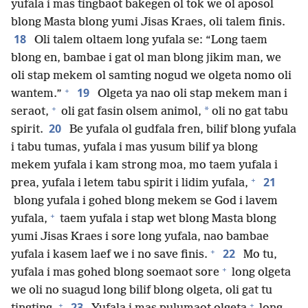
yufala i mas tingbaot bakegen ol tok we ol aposol
blong Masta blong yumi Jisas Kraes, oli talem finis.
18
Oli talem oltaem long yufala se: “Long taem
blong en, bambae i gat ol man blong jikim man, we
oli stap mekem ol samting nogud we olgeta nomo oli
+
19
wantem.”
Olgeta ya nao oli stap mekem man i
+
*
seraot,
oli gat fasin olsem animol,
oli no gat tabu
20
spirit.
Be yufala ol gudfala fren, bilif blong yufala
i tabu tumas, yufala i mas yusum bilif ya blong
mekem yufala i kam strong moa, mo taem yufala i
+
21
prea, yufala i letem tabu spirit i lidim yufala,
blong yufala i gohed blong mekem se God i lavem
+
yufala,
taem yufala i stap wet blong Masta blong
yumi Jisas Kraes i sore long yufala, nao bambae
+
22
yufala i kasem laef we i no save finis.
Mo tu,
+
yufala i mas gohed blong soemaot sore
long olgeta
we oli no suagud long bilif blong olgeta, oli gat tu
+
+
23