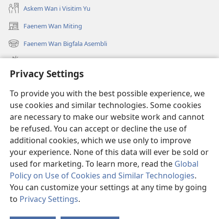
Askem Wan i Visitim Yu
Faenem Wan Miting
(openem
wan
Faenem Wan Bigfala Asembli
(openem
niufala
wan
windo)
Wanem niufala samting
niufala
Privacy Settings
windo)
Ol Video
To provide you with the best possible experience, we
Lukaotem Insaed Long JW.ORG
use cookies and similar technologies. Some cookies
are necessary to make our website work and cannot
Presen Mane
(openem
be refused. You can accept or decline the use of
wan
additional cookies, which we use only to improve
niufala
Wajtaoa LAEBRI LONG INTENET™
your experience. None of this data will ever be sold or
(openem
windo)
wan
used for marketing. To learn more, read the
Global
®
JW Hub
niufala
(openem
Policy on Use of Cookies and Similar Technologies
.
windo)
wan
You can customize your settings at any time by going
niufala
to
Privacy Settings
.
windo)