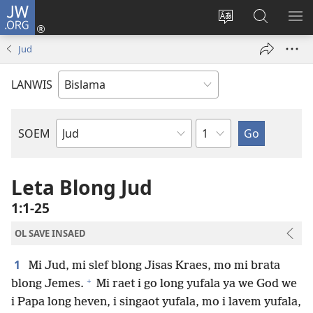
JW.ORG
Log
In
Jenisim
Lukaote
SO
(openem
lanwis
Insaed
ME
Jud
wan
Long
niufala
JW.ORG
LANWIS
windo)
Japta
SOEM
Ol
Buk
Blong
Leta Blong Jud
Baebol
1:1-25
OL SAVE INSAED
1
Mi Jud, mi slef blong Jisas Kraes, mo mi brata
+
blong Jemes.
Mi raet i go long yufala ya we God we
i Papa long heven, i singaot yufala, mo i lavem yufala,