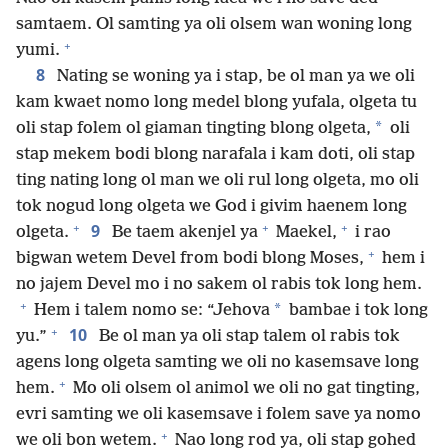
samtaem. Ol samting ya oli olsem wan woning long
+
yumi.
8
Nating se woning ya i stap, be ol man ya we oli
kam kwaet nomo long medel blong yufala, olgeta tu
*
oli stap folem ol giaman tingting blong olgeta,
oli
stap mekem bodi blong narafala i kam doti, oli stap
ting nating long ol man we oli rul long olgeta, mo oli
tok nogud long olgeta we God i givim haenem long
+
+
+
9
olgeta.
Be taem akenjel ya
Maekel,
i rao
+
bigwan wetem Devel from bodi blong Moses,
hem i
no jajem Devel mo i no sakem ol rabis tok long hem.
+
*
Hem i talem nomo se: “Jehova
bambae i tok long
+
10
yu.”
Be ol man ya oli stap talem ol rabis tok
agens long olgeta samting we oli no kasemsave long
+
hem.
Mo oli olsem ol animol we oli no gat tingting,
evri samting we oli kasemsave i folem save ya nomo
+
we oli bon wetem.
Nao long rod ya, oli stap gohed