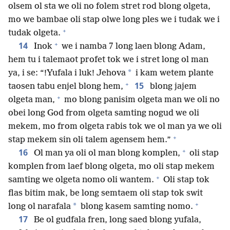
olsem ol sta we oli no folem stret rod blong olgeta,
mo we bambae oli stap olwe long ples we i tudak we i
+
tudak olgeta.
+
14
Inok
we i namba 7 long laen blong Adam,
hem tu i talemaot profet tok we i stret long ol man
*
ya, i se: “!Yufala i luk! Jehova
i kam wetem plante
+
15
taosen tabu enjel blong hem,
blong jajem
+
olgeta man,
mo blong panisim olgeta man we oli no
obei long God from olgeta samting nogud we oli
mekem, mo from olgeta rabis tok we ol man ya we oli
+
stap mekem sin oli talem agensem hem.”
+
16
Ol man ya oli ol man blong komplen,
oli stap
komplen from laef blong olgeta, mo oli stap mekem
+
samting we olgeta nomo oli wantem.
Oli stap tok
flas bitim mak, be long semtaem oli stap tok swit
+
*
long ol narafala
blong kasem samting nomo.
17
Be ol gudfala fren, long saed blong yufala,