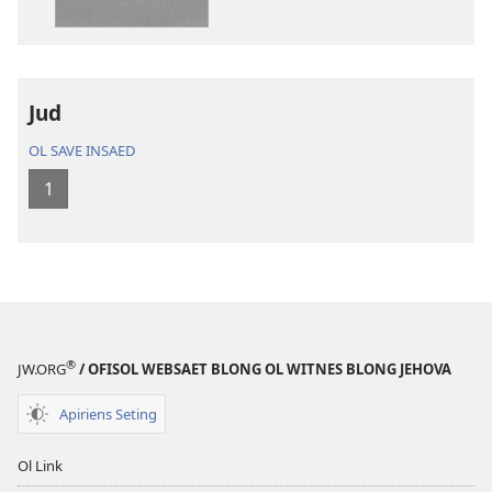
daonlodem
ol
buk
long
intenet
Jud
Baebol
OL SAVE INSAED
Long
Niu
1
Wol
Translesen
®
JW.ORG
/ OFISOL WEBSAET BLONG OL WITNES BLONG JEHOVA
Apiriens Seting
Ol Link