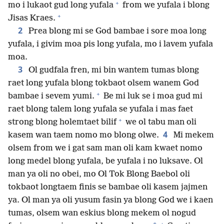
+
mo i lukaot gud long yufala
from we yufala i blong
+
Jisas Kraes.
2
Prea blong mi se God bambae i sore moa long
yufala, i givim moa pis long yufala, mo i lavem yufala
moa.
3
Ol gudfala fren, mi bin wantem tumas blong
raet long yufala blong tokbaot olsem wanem God
+
bambae i sevem yumi.
Be mi luk se i moa gud mi
raet blong talem long yufala se yufala i mas faet
+
strong blong holemtaet bilif
we ol tabu man oli
4
kasem wan taem nomo mo blong olwe.
Mi mekem
olsem from we i gat sam man oli kam kwaet nomo
long medel blong yufala, be yufala i no luksave. Ol
man ya oli no obei, mo Ol Tok Blong Baebol oli
tokbaot longtaem finis se bambae oli kasem jajmen
ya. Ol man ya oli yusum fasin ya blong God we i kaen
tumas, olsem wan eskius blong mekem ol nogud
+