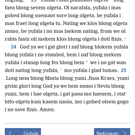
tingting.
Yufala i mas pulumaot olgeta
long
faea blong sevem olgeta. Ol narafala, yufala i mas
gohed blong soemaot sore long olgeta, be yufala i
mas fraet long olgeta tu. Nating we klos blong olgeta
nomo, be yufala i no mas laekem nating, from we ol
+
rabis fasin oli mekem klos blong olgeta i doti finis.
24
God ya we i gat glori i naf blong blokem yufala
blong yufala i no stambol, hem i naf blong mekem
*
yufala i stanap long fes blong hem
we i no gat wan
+
25
doti nating long yufala,
mo yufala i glad tumas.
Long nem blong Masta blong yumi Jisas Kraes, yumi
givim glori long God ya we hem nomo i Sevia blong
yumi, hem i hae olgeta, i gat paoa mo haenem, i stat
bifo olgeta kam kasem naoia, mo i gohed olsem gogo
i no save finis. Amen.
Gobak
Nekiswan