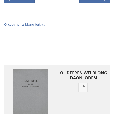
Ol copyrights blong buk ya
OL DEFREN WEI BLONG
DAONLODEM
Ol
defren
wei
blong