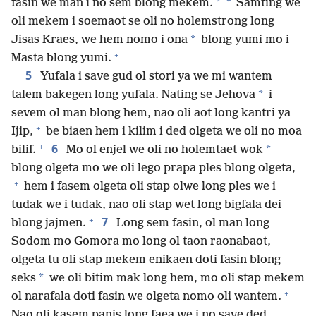
*
fasin we man i no sem blong mekem.
Samting we
oli mekem i soemaot se oli no holemstrong long
*
Jisas Kraes, we hem nomo i ona
blong yumi mo i
+
Masta blong yumi.
5
Yufala i save gud ol stori ya we mi wantem
*
talem bakegen long yufala. Nating se Jehova
i
sevem ol man blong hem, nao oli aot long kantri ya
+
Ijip,
be biaen hem i kilim i ded olgeta we oli no moa
+
6
*
bilif.
Mo ol enjel we oli no holemtaet wok
blong olgeta mo we oli lego prapa ples blong olgeta,
+
hem i fasem olgeta oli stap olwe long ples we i
tudak we i tudak, nao oli stap wet long bigfala dei
+
7
blong jajmen.
Long sem fasin, ol man long
Sodom mo Gomora mo long ol taon raonabaot,
olgeta tu oli stap mekem enikaen doti fasin blong
*
seks
we oli bitim mak long hem, mo oli stap mekem
+
ol narafala doti fasin we olgeta nomo oli wantem.
Nao oli kasem panis long faea we i no save ded