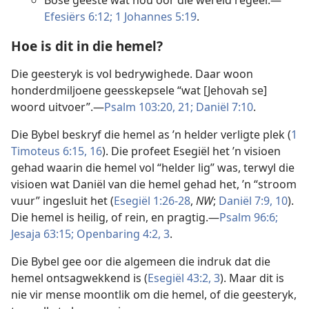
Bose geeste wat nou oor die wêreld regeer.—
Efesiërs 6:12;
1 Johannes 5:19
.
Hoe is dit in die hemel?
Die geesteryk is vol bedrywighede. Daar woon
honderdmiljoene geesskepsele “wat [Jehovah se]
woord uitvoer”.—
Psalm 103:20, 21;
Daniël 7:10
.
Die Bybel beskryf die hemel as ’n helder verligte plek (
1
Timoteus 6:15, 16
). Die profeet Esegiël het ’n visioen
gehad waarin die hemel vol “helder lig” was, terwyl die
visioen wat Daniël van die hemel gehad het, ’n “stroom
vuur” ingesluit het (
Esegiël 1:26-28
,
NW
;
Daniël 7:9, 10
).
Die hemel is heilig, of rein, en pragtig.—
Psalm 96:6;
Jesaja 63:15;
Openbaring 4:2, 3
.
Die Bybel gee oor die algemeen die indruk dat die
hemel ontsagwekkend is (
Esegiël 43:2, 3
). Maar dit is
nie vir mense moontlik om die hemel, of die geesteryk,