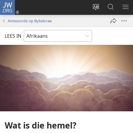
JW.ORG
Meld
aan
Verander
Soek
VE
(maak
taal
op
KIE
Antwoorde op Bybelvrae
nuwe
van
JW.ORG
venster
webwerf
LEES IN
oop)
Wat is die hemel?