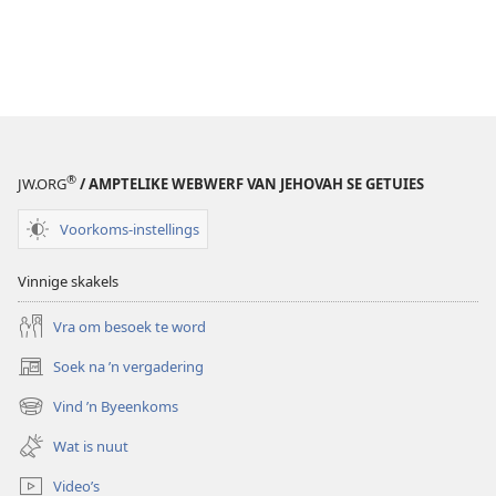
®
JW.ORG
/ AMPTELIKE WEBWERF VAN JEHOVAH SE GETUIES
Voorkoms-instellings
Vinnige skakels
Vra om besoek te word
Soek na ’n vergadering
(maak
nuwe
Vind ’n Byeenkoms
(maak
venster
nuwe
oop)
Wat is nuut
venster
oop)
Video’s