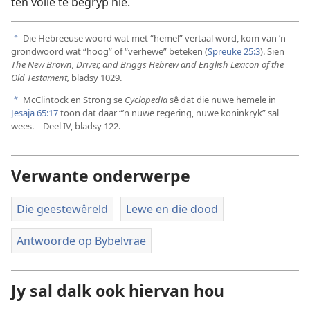
ten volle te begryp nie.
Die Hebreeuse woord wat met “hemel” vertaal word, kom van ’n
a
grondwoord wat “hoog” of “verhewe” beteken (
Spreuke 25:3
). Sien
The New Brown, Driver, and Briggs Hebrew and English Lexicon of the
Old Testament,
bladsy 1029.
McClintock en Strong se
Cyclopedia
sê dat die nuwe hemele in
b
Jesaja 65:17
toon dat daar “’n nuwe regering, nuwe koninkryk” sal
wees.—Deel IV, bladsy 122.
Verwante onderwerpe
Die geestewêreld
Lewe en die dood
Antwoorde op Bybelvrae
Jy sal dalk ook hiervan hou