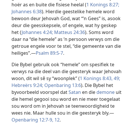
hoër as en buite die fisiese heelal (
1 Konings 8:27;
Johannes 6:38
). Hierdie geestelike hemele word
bewoon deur Jehovah God, wat “’n Gees” is, asook
deur die geesskepsele, of engele, wat hy geskep
het (
Johannes 4:24;
Matteus 24:36
). Soms word
daar na “die hemele” as ’n persoon verwys om die
getroue engele voor te stel, “die gemeente van die
heiliges”.—
Psalm 89:5-7
.
Die Bybel gebruik ook “hemele” om spesifiek te
verwys na die deel van die geesteryk waar Jehovah
woon, dit wil sê sy “woonplek” (
1 Konings 8:43,
49;
Hebreërs 9:24;
Openbaring 13:6
). Die Bybel het
byvoorbeeld voorspel dat
Satan
en die
demone
uit
die hemel gegooi sou word en nie meer toegelaat
sou word om in Jehovah se teenwoordigheid te
wees nie. Maar hulle sou in die geesteryk bly.—
Openbaring 12:7-9,
12
.