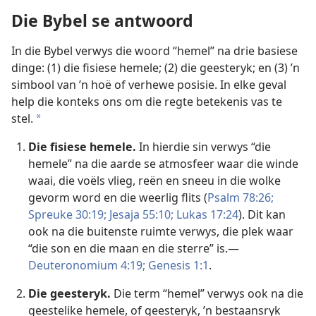
Die Bybel se antwoord
In die Bybel verwys die woord “hemel” na drie basiese
dinge: (1) die fisiese hemele; (2) die geesteryk; en (3) ’n
simbool van ’n hoë of verhewe posisie. In elke geval
help die konteks ons om die regte betekenis vas te
stel.
a
Die fisiese hemele.
In hierdie sin verwys “die
hemele” na die aarde se atmosfeer waar die winde
waai, die voëls vlieg, reën en sneeu in die wolke
gevorm word en die weerlig flits (
Psalm 78:26;
Spreuke 30:19;
Jesaja 55:10;
Lukas 17:24
). Dit kan
ook na die buitenste ruimte verwys, die plek waar
“die son en die maan en die sterre” is.—
Deuteronomium 4:19;
Genesis 1:1
.
Die geesteryk.
Die term “hemel” verwys ook na die
geestelike hemele, of geesteryk, ’n bestaansryk