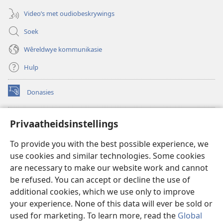
Video’s met oudiobeskrywings
Soek
Wêreldwye kommunikasie
Hulp
Donasies
(maak
nuwe
venster
Wagtoring – AANLYN BIBLIOTEEK
Privaatheidsinstellings
(maak
oop)
nuwe
®
JW Hub
To provide you with the best possible experience, we
venster
(maak
oop)
use cookies and similar technologies. Some cookies
nuwe
®
JW Library
venster
are necessary to make our website work and cannot
oop)
be refused. You can accept or decline the use of
Watchtower Library
additional cookies, which we use only to improve
your experience. None of this data will ever be sold or
used for marketing. To learn more, read the
Global