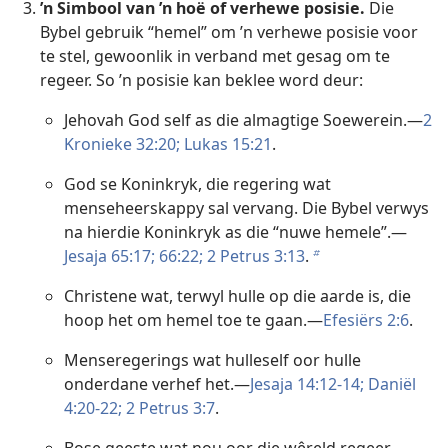
’n Simbool van ’n hoë of verhewe posisie.
Die
Bybel gebruik “hemel” om ’n verhewe posisie voor
te stel, gewoonlik in verband met gesag om te
regeer. So ’n posisie kan beklee word deur:
Jehovah God self as die almagtige Soewerein.—
2
Kronieke 32:20;
Lukas 15:21
.
God se Koninkryk, die regering wat
menseheerskappy sal vervang. Die Bybel verwys
na hierdie Koninkryk as die “nuwe hemele”.—
Jesaja 65:17;
66:22;
2 Petrus 3:13
.
b
Christene wat, terwyl hulle op die aarde is, die
hoop het om hemel toe te gaan.—
Efesiërs 2:6
.
Menseregerings wat hulleself oor hulle
onderdane verhef het.—
Jesaja 14:12-14;
Daniël
4:20-22;
2 Petrus 3:7
.