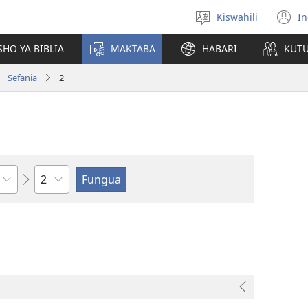
Kiswahili
In
Chagua
(
lugha
n
HO YA BIBLIA
MAKTABA
HABARI
KUT
w
Sefania
2
Sura