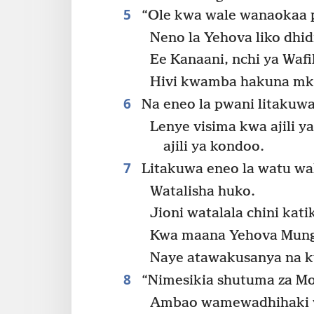
5
“Ole kwa wale wanaokaa pw
Neno la Yehova liko dhid
Ee Kanaani, nchi ya Wafi
Hivi kwamba hakuna mka
6
Na eneo la pwani litakuwa
Lenye visima kwa ajili 
ajili ya kondoo.
7
Litakuwa eneo la watu wa
Watalisha huko.
Jioni watalala chini kat
Kwa maana Yehova Mungu
Naye atawakusanya na k
8
“Nimesikia shutuma za M
Ambao wamewadhihaki w