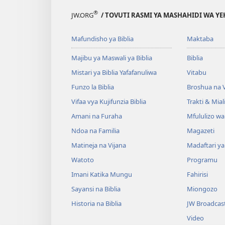
®
JW.ORG
/ TOVUTI RASMI YA MASHAHIDI WA Y
Mafundisho ya Biblia
Maktaba
Majibu ya Maswali ya Biblia
Biblia
Mistari ya Biblia Yafafanuliwa
Vitabu
Funzo la Biblia
Broshua na V
Vifaa vya Kujifunzia Biblia
Trakti & Mial
Amani na Furaha
Mfululizo w
Ndoa na Familia
Magazeti
Matineja na Vijana
Madaftari y
Watoto
Programu
Imani Katika Mungu
Fahirisi
Sayansi na Biblia
Miongozo
Historia na Biblia
JW Broadcas
Video