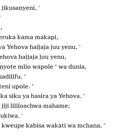
+
jikusanyeni,
+
,
peruka kama makapi,
+
a Yehova haijaja juu yenu,
Yehova haijaja juu yenu,
*
 nyote mlio wapole
wa dunia,
*
adilifu.
*
teni upole.
+
ka siku ya hasira ya Yehova.
iji lililoachwa mahame;
+
 ukiwa.
*
 kweupe kabisa wakati wa mchana,