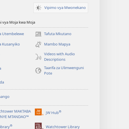
Vipimo vya Mwonekano
i vya Moja kwa Moja
 Utembelewe
Tafuta Mkutano
(opens
new
a Kusanyiko
Mambo Mapya
window)
Videos with Audio
o
Descriptions
Taarifa za Ulimwenguni
a
Pote
da
hango
chtower MAKTABA
®
JW Hub
(opens
NYE MTANDAO™
new
®
window)
ibrary
Watchtower Library