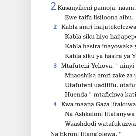
2
Kusanyikeni pamoja, naam, 
Ewe taifa lisiloona aibu.
2
Kabla amri haijatekelezwa
Kabla siku hiyo haijape
Kabla hasira inayowaka y
Kabla siku ya hasira ya 
3
+
Mtafuteni Yehova,
ninyi
Mnaoshika amri zake za u
Utafuteni uadilifu, utafu
*
Huenda
mtafichwa kati
4
Kwa maana Gaza litakuwa j
Na Ashkeloni litafanywa
Waashdodi watafukuzwa
+
Na Ekroni litang’olewa.