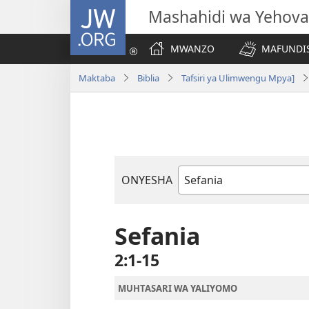
JW.ORG
Mashahidi wa Yehova
MWANZO
MAFUNDIS
Maktaba
Biblia
Tafsiri ya Ulimwengu Mpya]
ONYESHA
Kitabu
cha
Biblia
Sefania
2:1-15
MUHTASARI WA YALIYOMO