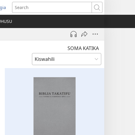
gia
opens
Search
ew
UHUSU
indow)
SOMA KATIKA