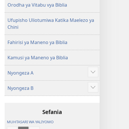
(Toleo
(Toleo
Orodha ya Vitabu vya Biblia
la
la
2017)
2017)
Ufupisho Uliotumiwa Katika Maelezo ya
Chini
Fahirisi ya Maneno ya Biblia
Kamusi ya Maneno ya Biblia
Nyongeza A
Onyesha
zaidi
Nyongeza B
Onyesha
zaidi
Sefania
MUHTASARI WA YALIYOMO