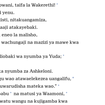
+
ani, taifa la Wakerethi!
i yenu.
listi, nitakuangamiza,
aji atakayebaki.
 eneo la malisho,
ya wachungaji na mazizi ya mawe kwa
+
liobaki wa nyumba ya Yuda;
ika nyumba za Ashkeloni.
*
 wao atawaelekezea uangalifu,
+
uwarudisha mateka wao.”
+
+
oabu
na matusi ya Waamoni,
atu wangu na kujigamba kwa