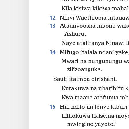
Kila kisiwa kikiwa mahal
12
Ninyi Waethiopia mtauaw
13
Ataunyoosha mkono wake 
Ashuru,
Naye atalifanya Ninawi l
14
Mifugo italala ndani yake
Mwari na nungunungu wat
zilizoanguka.
Sauti itaimba dirishani.
Kutakuwa na uharibifu k
Kwa maana atafunua mba
15
Hili ndilo jiji lenye kibur
Lililokuwa likisema moy
mwingine yeyote.’