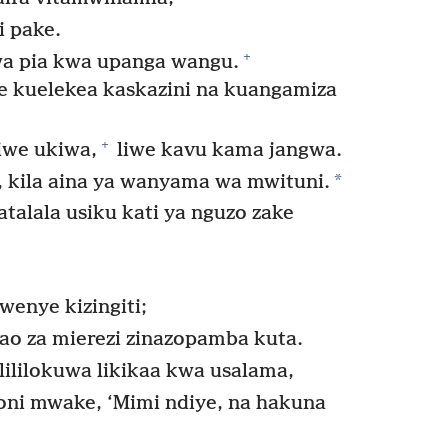
i pake.
+
a pia kwa upanga wangu.
kuelekea kaskazini na kuangamiza
+
iwe ukiwa,
liwe kavu kama jangwa.
*
, kila aina ya wanyama wa mwituni.
alala usiku kati ya nguzo zake
wenye kizingiti;
o za mierezi zinazopamba kuta.
i lililokuwa likikaa kwa usalama,
oni mwake, ‘Mimi ndiye, na hakuna