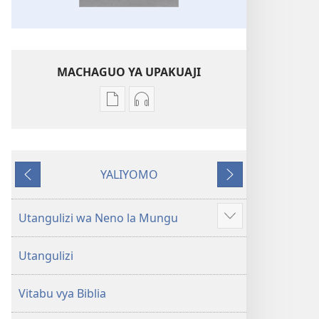
MACHAGUO YA UPAKUAJI
Mbinu
Mbinu
za
za
kupakua
kupakua
machapisho
faili
YALIYOMO
ya
za
Inayotangulia
Inayofuata
elektroni
audio
Biblia
Biblia
Utangulizi wa Neno la Mungu
Onyesha
Takatifu
Takatifu
zaidi
—
—
Utangulizi
Tafsiri
Tafsiri
ya
ya
Vitabu vya Biblia
Ulimwengu
Ulimwengu
Mpya
Mpya