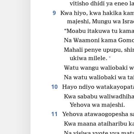
vitisho dhidi ya eneo l
9
Kwa hiyo, kwa hakika kam
majeshi, Mungu wa Israe
“Moabu itakuwa tu kam
Na Waamoni kama Gomo
Mahali penye upupu, shi
+
ukiwa milele.
Watu wangu waliobaki 
Na watu waliobaki wa tai
10
Hayo ndiyo watakayopata 
Kwa sababu waliwadhihak
Yehova wa majeshi.
11
Yehova atawaogopesha s
Kwa maana ataiharibu k
Na visiwa vyote vya mat