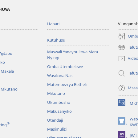
EHOVA
Habari
Viunganish
Omba
Kutuhusu
Tafut
(opens
Maswali Yanayoulizwa Mara
ijitabu
new
Nyingi
Vide
window)
iko
Omba Utembelewe
a Makala
Tafut
Wasiliana Nasi
Matembezi ya Betheli
Msaa
a Mkutano
Mikutano
Ukumbusho
Mic
(opens
Makusanyiko
new
window)
Wat
Utendaji
®
(opens
ting
KWE
Masimulizi
new
JW L
window)
Ulimwenguni Pote