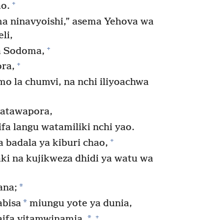
+
ao.
a ninavyoishi,” asema Yehova wa
li,
+
a Sodoma,
+
ra,
mo la chumvi, na nchi iliyoachwa
watawapora,
fa langu watamiliki nchi yao.
+
badala ya kiburi chao,
i na kujikweza dhidi ya watu wa
*
ana;
*
abisa
miungu yote ya dunia,
+
*
aifa vitamwinamia,