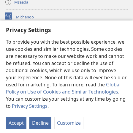
Msaada
Michango
(opens
new
Privacy Settings
window)
Watchtower MAKTABA KWENYE MTANDAO™
(opens
To provide you with the best possible experience, we
new
®
JW Hub
window)
use cookies and similar technologies. Some cookies
(opens
new
are necessary to make our website work and cannot
®
JW Library
window)
be refused. You can accept or decline the use of
additional cookies, which we use only to improve
Watchtower Library
your experience. None of this data will ever be sold or
used for marketing. To learn more, read the
Global
Policy on Use of Cookies and Similar Technologies
.
You can customize your settings at any time by going
Copyright
© 2026 Watch Tower Bible and Tract Society of Pennsylvania.
to
Privacy Settings
.
O
MASHARTI YA MATUMIZI
|
SERA YA FARAGHA
|
PRIVACY SETTINGS
Ya
Accept
Decline
Customize