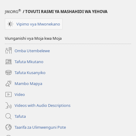
®
JW.ORG
/ TOVUTI RASMI YA MASHAHIDI WA YEHOVA
Vipimo vya Mwonekano
Viunganishi vya Moja kwa Moja
Omba Utembelewe
Tafuta Mkutano
(opens
new
Tafuta Kusanyiko
(opens
window)
new
Mambo Mapya
window)
Video
Videos with Audio Descriptions
Tafuta
Taarifa za Ulimwenguni Pote