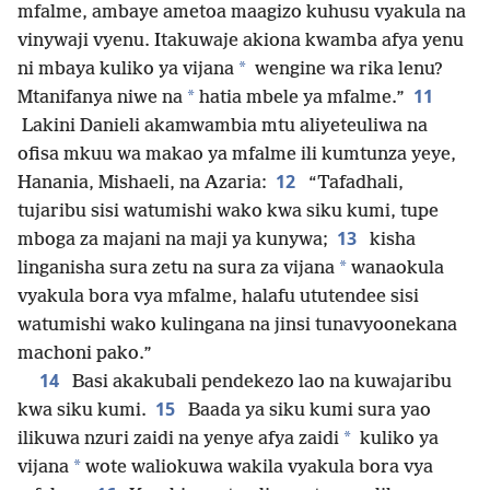
mfalme, ambaye ametoa maagizo kuhusu vyakula na
vinywaji vyenu. Itakuwaje akiona kwamba afya yenu
*
ni mbaya kuliko ya vijana
wengine wa rika lenu?
11
*
Mtanifanya niwe na
hatia mbele ya mfalme.”
Lakini Danieli akamwambia mtu aliyeteuliwa na
ofisa mkuu wa makao ya mfalme ili kumtunza yeye,
12
Hanania, Mishaeli, na Azaria:
“Tafadhali,
tujaribu sisi watumishi wako kwa siku kumi, tupe
13
mboga za majani na maji ya kunywa;
kisha
*
linganisha sura zetu na sura za vijana
wanaokula
vyakula bora vya mfalme, halafu ututendee sisi
watumishi wako kulingana na jinsi tunavyoonekana
machoni pako.”
14
Basi akakubali pendekezo lao na kuwajaribu
15
kwa siku kumi.
Baada ya siku kumi sura yao
*
ilikuwa nzuri zaidi na yenye afya zaidi
kuliko ya
*
vijana
wote waliokuwa wakila vyakula bora vya