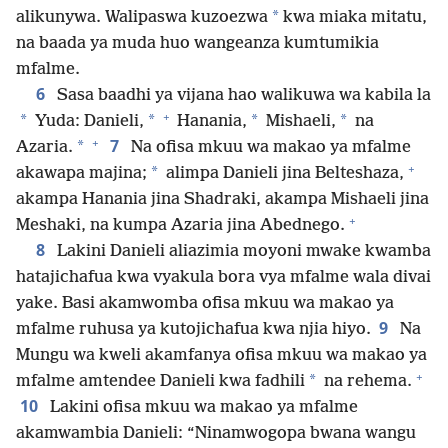
*
alikunywa. Walipaswa kuzoezwa
kwa miaka mitatu,
na baada ya muda huo wangeanza kumtumikia
mfalme.
6
Sasa baadhi ya vijana hao walikuwa wa kabila la
+
*
*
*
*
Yuda: Danieli,
Hanania,
Mishaeli,
na
+
7
*
Azaria.
Na ofisa mkuu wa makao ya mfalme
+
*
akawapa majina;
alimpa Danieli jina Belteshaza,
akampa Hanania jina Shadraki, akampa Mishaeli jina
+
Meshaki, na kumpa Azaria jina Abednego.
8
Lakini Danieli aliazimia moyoni mwake kwamba
hatajichafua kwa vyakula bora vya mfalme wala divai
yake. Basi akamwomba ofisa mkuu wa makao ya
9
mfalme ruhusa ya kutojichafua kwa njia hiyo.
Na
Mungu wa kweli akamfanya ofisa mkuu wa makao ya
+
*
mfalme amtendee Danieli kwa fadhili
na rehema.
10
Lakini ofisa mkuu wa makao ya mfalme
akamwambia Danieli: “Ninamwogopa bwana wangu