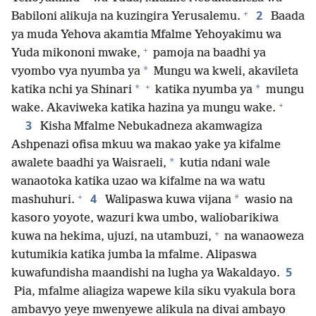
+
2
Babiloni alikuja na kuzingira Yerusalemu.
Baada
ya muda Yehova akamtia Mfalme Yehoyakimu wa
+
Yuda mikononi mwake,
pamoja na baadhi ya
*
vyombo vya nyumba ya
Mungu wa kweli, akavileta
+
*
*
katika nchi ya Shinari
katika nyumba ya
mungu
+
wake. Akaviweka katika hazina ya mungu wake.
3
Kisha Mfalme Nebukadneza akamwagiza
Ashpenazi ofisa mkuu wa makao yake ya kifalme
*
awalete baadhi ya Waisraeli,
kutia ndani wale
wanaotoka katika uzao wa kifalme na wa watu
+
4
*
mashuhuri.
Walipaswa kuwa vijana
wasio na
kasoro yoyote, wazuri kwa umbo, waliobarikiwa
+
kuwa na hekima, ujuzi, na utambuzi,
na wanaoweza
kutumikia katika jumba la mfalme. Alipaswa
5
kuwafundisha maandishi na lugha ya Wakaldayo.
Pia, mfalme aliagiza wapewe kila siku vyakula bora
ambavyo yeye mwenyewe alikula na divai ambayo