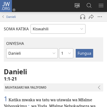
JW.ORG
Ingia
(opens
Badili
Tafuta
ON
new
lugha
Katika
ME
Danieli
window)
ya
JW.ORG
tovuti
SOMA KATIKA
ONYESHA
Sura
Kitabu
cha
Biblia
Danieli
1:1-21
MUHTASARI WA YALIYOMO
1
Katika mwaka wa tatu wa utawala wa Mfalme
+
Yehoyakimu
wa Yuda, Mfalme Nebukadneza wa