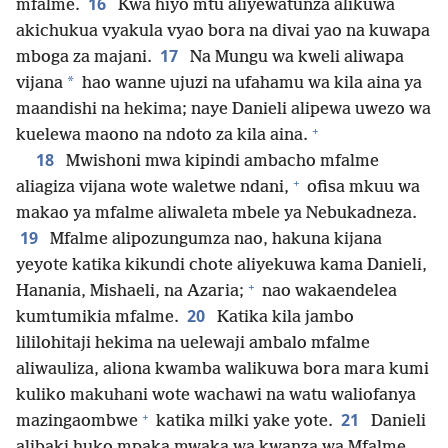
16
mfalme.
Kwa hiyo mtu aliyewatunza alikuwa
akichukua vyakula vyao bora na divai yao na kuwapa
17
mboga za majani.
Na Mungu wa kweli aliwapa
*
vijana
hao wanne ujuzi na ufahamu wa kila aina ya
maandishi na hekima; naye Danieli alipewa uwezo wa
+
kuelewa maono na ndoto za kila aina.
18
Mwishoni mwa kipindi ambacho mfalme
+
aliagiza vijana wote waletwe ndani,
ofisa mkuu wa
makao ya mfalme aliwaleta mbele ya Nebukadneza.
19
Mfalme alipozungumza nao, hakuna kijana
yeyote katika kikundi chote aliyekuwa kama Danieli,
+
Hanania, Mishaeli, na Azaria;
nao wakaendelea
20
kumtumikia mfalme.
Katika kila jambo
lililohitaji hekima na uelewaji ambalo mfalme
aliwauliza, aliona kwamba walikuwa bora mara kumi
kuliko makuhani wote wachawi na watu waliofanya
+
21
mazingaombwe
katika milki yake yote.
Danieli
alibaki huko mpaka mwaka wa kwanza wa Mfalme