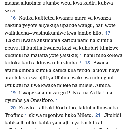
maana aliupinga ujumbe wetu kwa kadiri kubwa
sana.
16
Katika kujitetea kwangu mara ya kwanza
hakuna yeyote aliyekuja upande wangu, bali wote
17
waliniacha—wasihukumiwe kwa jambo hilo.
Lakini Bwana alisimama karibu nami na kunitia
nguvu, ili kupitia kwangu kazi ya kuhubiri itimizwe
+
kikamili na mataifa yote yaisikie;
nami niliokolewa
+
18
kutoka katika kinywa cha simba.
Bwana
atanikomboa kutoka katika kila tendo la uovu naye
+
ataniokoa kwa ajili ya Ufalme wake wa mbinguni.
Utukufu na uwe kwake milele na milele. Amina.
+
19
Uwape salamu zangu Priska na Akila
na
+
nyumba ya Onesiforo.
+
20
Erasto
alibaki Korintho, lakini nilimwacha
+
21
Trofimo
akiwa mgonjwa huko Mileto.
Jitahidi
kabisa ili ufike kabla ya majira ya baridi kali.