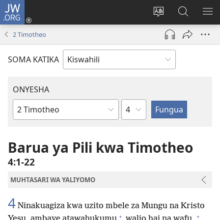
JW.ORG
Ingia
(opens
Badili
Tafuta
ON
new
lugha
Katika
ME
2 Timotheo
window)
ya
JW.ORG
tovuti
SOMA KATIKA
ONYESHA
Sura
Kitabu
cha
Biblia
Barua ya Pili kwa Timotheo
4:1-22
MUHTASARI WA YALIYOMO
4
Ninakuagiza kwa uzito mbele za Mungu na Kristo
+
+
Yesu, ambaye atawahukumu
walio hai na wafu,