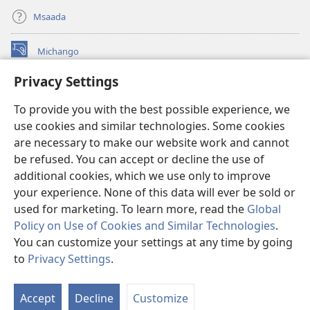
Msaada
Michango
(opens
new
Privacy Settings
window)
Watchtower MAKTABA KWENYE MTANDAO™
(opens
To provide you with the best possible experience, we
new
®
JW Hub
window)
use cookies and similar technologies. Some cookies
(opens
new
are necessary to make our website work and cannot
®
JW Library
window)
be refused. You can accept or decline the use of
additional cookies, which we use only to improve
Watchtower Library
your experience. None of this data will ever be sold or
used for marketing. To learn more, read the
Global
Policy on Use of Cookies and Similar Technologies
.
You can customize your settings at any time by going
Copyright
© 2026 Watch Tower Bible and Tract Society of Pennsylvania.
to
Privacy Settings
.
O
MASHARTI YA MATUMIZI
|
SERA YA FARAGHA
|
PRIVACY SETTINGS
Ya
Accept
Decline
Customize