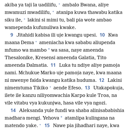
+
akiba ya taji la uadilifu,
ambalo Bwana, aliye
+
mwamuzi mwadilifu,
atanipa kuwa thawabu katika
+
siku ile,
lakini si mimi tu, bali pia wote ambao
wamependa kufunuliwa kwake.
9
10
Jitahidi kabisa ili uje kwangu upesi.
Kwa
+
maana Dema
ameniacha kwa sababu aliupenda
*
mfumo wa mambo
wa sasa, naye ameenda
Thesalonike, Kresensi ameenda Galatia, Tito
11
ameenda Dalmatia.
Luka tu ndiye aliye pamoja
nami. Mchukue Marko uje pamoja naye, kwa maana
12
ni mwenye faida kwangu katika huduma.
Lakini
+
13
nimemtuma Tikiko
aende Efeso.
Utakapokuja,
ilete ile kanzu niliyomwachia Karpo kule Troa, na
vile vitabu vya kukunjwa, hasa vile vya ngozi.
14
Aleksanda yule fundi wa shaba alinisababishia
*
madhara mengi. Yehova
atamlipa kulingana na
+
15
matendo yake.
Nawe pia jihadhari naye, kwa