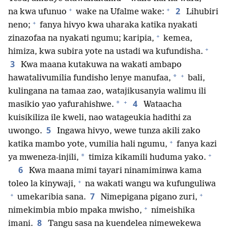
+
+
2
na kwa ufunuo
wake na Ufalme wake:
Lihubiri
+
neno;
fanya hivyo kwa uharaka katika nyakati
+
zinazofaa na nyakati ngumu; karipia,
kemea,
+
himiza, kwa subira yote na ustadi wa kufundisha.
3
Kwa maana kutakuwa na wakati ambapo
+
*
hawatalivumilia fundisho lenye manufaa,
bali,
kulingana na tamaa zao, watajikusanyia walimu ili
+
4
*
masikio yao yafurahishwe.
Wataacha
kuisikiliza ile kweli, nao watageukia hadithi za
5
uwongo.
Ingawa hivyo, wewe tunza akili zako
+
katika mambo yote, vumilia hali ngumu,
fanya kazi
+
*
ya mweneza-injili,
timiza kikamili huduma yako.
6
Kwa maana mimi tayari ninamiminwa kama
+
toleo la kinywaji,
na wakati wangu wa kufunguliwa
+
+
7
umekaribia sana.
Nimepigana pigano zuri,
+
nimekimbia mbio mpaka mwisho,
nimeishika
8
imani.
Tangu sasa na kuendelea nimewekewa