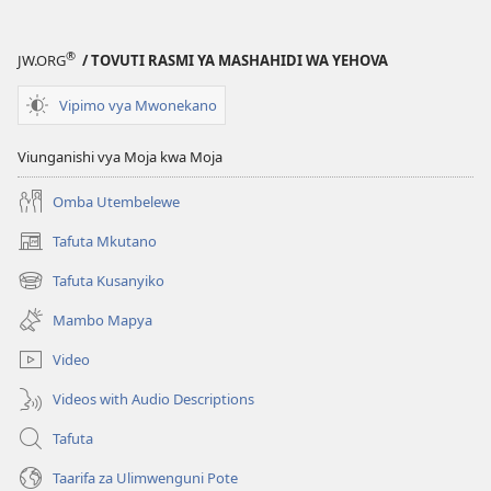
®
JW.ORG
/ TOVUTI RASMI YA MASHAHIDI WA YEHOVA
Vipimo vya Mwonekano
Viunganishi vya Moja kwa Moja
Omba Utembelewe
Tafuta Mkutano
(opens
new
Tafuta Kusanyiko
(opens
window)
new
Mambo Mapya
window)
Video
Videos with Audio Descriptions
Tafuta
Taarifa za Ulimwenguni Pote