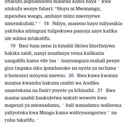
*
utukufu alipoambiwa maneno kama haya
kwa
utukufu wenye fahari: “Huyu ni Mwanangu,
mpendwa wangu, ambaye mimi mwenyewe
+
18
nimemkubali.”
Ndiyo, maneno hayo tuliyasikia
yakitoka mbinguni tulipokuwa pamoja naye katika
ule mlima mtakatifu.
19
Basi tuna neno la kinabii likiwa limefanywa
hakika zaidi, nanyi mnafanya vema kulikazia
+
uangalifu kama vile taa
inayoangaza mahali penye
+
giza (mpaka siku ipambazuke na nyota ya mchana
20
ichomoze) mioyoni mwenu.
Kwa kuwa kwanza
mnajua kwamba hakuna unabii wa Andiko
21
unaotokana na fasiri yoyote ya kibinafsi.
Kwa
maana unabii haukuletwa wakati wowote kwa
+
mapenzi ya mwanadamu,
bali wanadamu walisema
*
yaliyotoka kwa Mungu kama walivyoongozwa
na
+
roho takatifu.