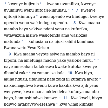
+
*
*
kwenye kujizuia
kwenu uvumilivu, kwenye
+
7
*
uvumilivu wenu ujitoaji-kimungu,
kwenye
*
ujitoaji-kimungu
wenu upendo wa kindugu, kwenye
+
8
upendo wenu wa kindugu upendo.
Kwa maana
mambo hayo yakiwa ndani yenu na kufurika,
yatawazuia msiwe wasiotenda ama wasiozaa
+
*
matunda
kuhusiana na ujuzi sahihi kumhusu
Bwana wetu Yesu Kristo.
9
Kwa maana yeyote asiye na mambo hayo ni
+
*
kipofu, na amefunga macho yake yasione nuru,
naye amesahau kutakaswa kwake kutoka kwenye
+
10
dhambi zake
za zamani za kale.
Kwa hiyo,
+
akina ndugu, jitahidini hata zaidi ili kufanya mwito
na kuchaguliwa kwenu kuwe hakika kwa ajili yenu
wenyewe, kwa maana mkiendelea kufanya mambo
+
11
hayo, hamtashindwa kamwe.
Kwa kweli, hivyo
*
ndivyo mtakavyowezeshwa
kwa wingi kuingia