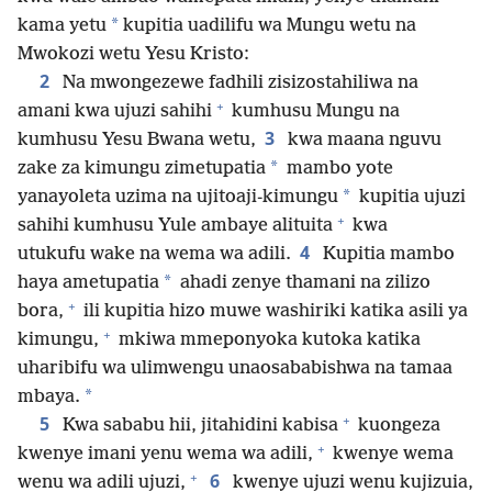
*
kama yetu
kupitia uadilifu wa Mungu wetu na
Mwokozi wetu Yesu Kristo:
2
Na mwongezewe fadhili zisizostahiliwa na
+
amani kwa ujuzi sahihi
kumhusu Mungu na
3
kumhusu Yesu Bwana wetu,
kwa maana nguvu
*
zake za kimungu zimetupatia
mambo yote
*
yanayoleta uzima na ujitoaji-kimungu
kupitia ujuzi
+
sahihi kumhusu Yule ambaye alituita
kwa
4
utukufu wake na wema wa adili.
Kupitia mambo
*
haya ametupatia
ahadi zenye thamani na zilizo
+
bora,
ili kupitia hizo muwe washiriki katika asili ya
+
kimungu,
mkiwa mmeponyoka kutoka katika
uharibifu wa ulimwengu unaosababishwa na tamaa
*
mbaya.
+
5
Kwa sababu hii, jitahidini kabisa
kuongeza
+
kwenye imani yenu wema wa adili,
kwenye wema
+
6
wenu wa adili ujuzi,
kwenye ujuzi wenu kujizuia,