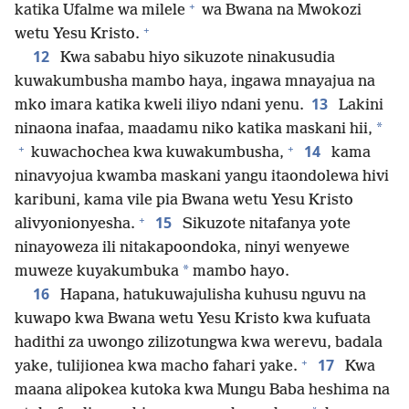
+
katika Ufalme wa milele
wa Bwana na Mwokozi
+
wetu Yesu Kristo.
12
Kwa sababu hiyo sikuzote ninakusudia
kuwakumbusha mambo haya, ingawa mnayajua na
13
mko imara katika kweli iliyo ndani yenu.
Lakini
*
ninaona inafaa, maadamu niko katika maskani hii,
+
+
14
kuwachochea kwa kuwakumbusha,
kama
ninavyojua kwamba maskani yangu itaondolewa hivi
karibuni, kama vile pia Bwana wetu Yesu Kristo
+
15
alivyonionyesha.
Sikuzote nitafanya yote
ninayoweza ili nitakapoondoka, ninyi wenyewe
*
muweze kuyakumbuka
mambo hayo.
16
Hapana, hatukuwajulisha kuhusu nguvu na
kuwapo kwa Bwana wetu Yesu Kristo kwa kufuata
hadithi za uwongo zilizotungwa kwa werevu, badala
+
17
yake, tulijionea kwa macho fahari yake.
Kwa
maana alipokea kutoka kwa Mungu Baba heshima na