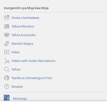
Viunganishi vya Moja kwa Moja
Omba Utembelewe
Tafuta Mkutano
(opens
new
Tafuta Kusanyiko
(opens
window)
new
Mambo Mapya
window)
Video
Videos with Audio Descriptions
Tafuta
Taarifa za Ulimwenguni Pote
Msaada
Michango
(opens
new