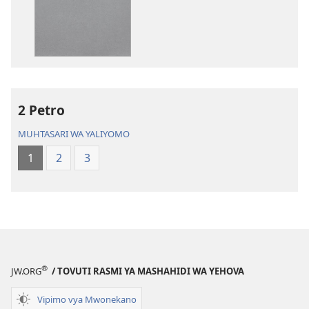
kupakua
kupakua
machapisho
faili
ya
za
elektroni
audio
Biblia
Biblia
Takatifu
Takatifu
—
—
2 Petro
Tafsiri
Tafsiri
MUHTASARI WA YALIYOMO
ya
ya
Ulimwengu
Ulimwengu
1
2
3
Mpya
Mpya
(Toleo
(Toleo
la
la
2017)
2017)
®
JW.ORG
/ TOVUTI RASMI YA MASHAHIDI WA YEHOVA
Vipimo vya Mwonekano