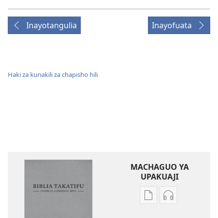
Inayotangulia
Inayofuata
Haki za kunakili za chapisho hili
MACHAGUO YA
UPAKUAJI
Mbinu
Mbinu
za
za