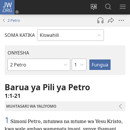
JW.ORG
Ingia
(opens
Badili
Tafuta
ON
new
lugha
Katika
ME
2 Petro
window)
ya
JW.ORG
tovuti
SOMA KATIKA
ONYESHA
Sura
Kitabu
cha
Biblia
Barua ya Pili ya Petro
1:1-21
MUHTASARI WA YALIYOMO
1
Simoni Petro, mtumwa na mtume wa Yesu Kristo,
kwa wale ambao wamepata imani, yenye thamani