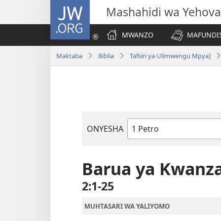
JW.ORG
Mashahidi wa Yehova
MWANZO
MAFUNDIS
Maktaba
Biblia
Tafsiri ya Ulimwengu Mpya]
ONYESHA
Kitabu
cha
Biblia
Barua ya Kwanza
2:1-25
MUHTASARI WA YALIYOMO