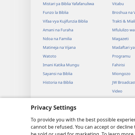
Mistari ya Biblia Yafafanuliwa
Vitabu
Funzo la Biblia
Broshua na V
Vifaa vya Kujifunzia Biblia
Trakti & Mial
Amani na Furaha
Mfululizo w
Ndoa na Familia
Magazeti
Matineja na Vijana
Madaftari y
Watoto
Programu
Imani Katika Mungu
Fahirisi
Sayansi na Biblia
Miongozo
Historia na Biblia
JW Broadcas
Video
Muziki
Privacy Settings
Drama za Uso
Drama za Uso
To provide you with the best possible experi
cannot be refused. You can accept or decline 
be sold or used for marketing. To learn more