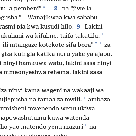
8
+
*
uu la pembeni”
na “jiwe la
+
gusha.”
Wanajikwaa kwa sababu
9
rasmi pia kwa kusudi hilo.
Lakini
+
, ukuhani wa kifalme, taifa takatifu,
+
*
ili mtangaze kotekote sifa bora”
za
 giza kuingia katika nuru yake ya ajabu.
 ninyi hamkuwa watu, lakini sasa ninyi
mmeonyeshwa rehema, lakini sasa
a ninyi kama wageni na wakaaji wa
+
iepusha na tamaa za mwili,
ambazo
umisheni mwenendo wenu ukiwa
anapowashutumu kuwa watenda
+
ho yao matendo yenu mazuri
na