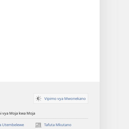
Vipimo vya Mwonekano
i vya Moja kwa Moja
 Utembelewe
Tafuta Mkutano
(opens