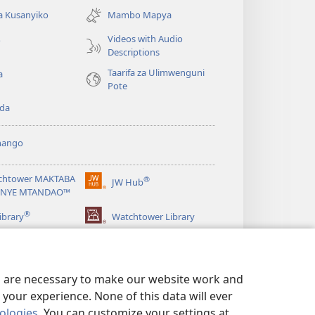
new
a Kusanyiko
Mambo Mapya
window)
Videos with Audio
o
Descriptions
Taarifa za Ulimwenguni
a
Pote
da
hango
chtower MAKTABA
®
JW Hub
(opens
NYE MTANDAO™
new
®
window)
ibrary
Watchtower Library
es are necessary to make our website work and
your experience. None of this data will ever
nologies
. You can customize your settings at