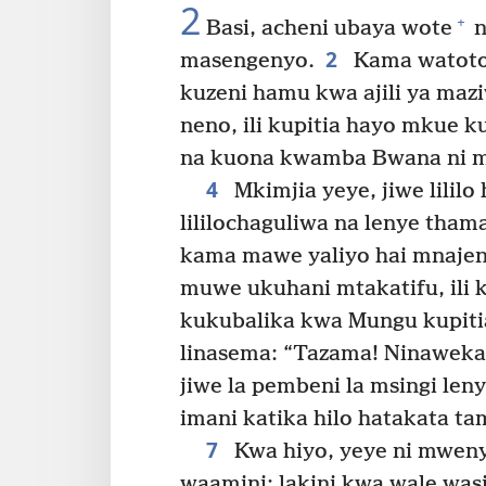
2
+
Basi, acheni ubaya wote
n
2
masengenyo.
Kama watoto 
kuzeni hamu kwa ajili ya maz
neno, ili kupitia hayo mkue k
na kuona kwamba Bwana ni m
4
Mkimjia yeye, jiwe lililo
lililochaguliwa na lenye tha
kama mawe yaliyo hai mnaje
muwe ukuhani mtakatifu, ili 
kukubalika kwa Mungu kupitia
linasema: “Tazama! Ninaweka k
jiwe la pembeni la msingi le
imani katika hilo hatakata t
7
Kwa hiyo, yeye ni mweny
waamini; lakini kwa wale was