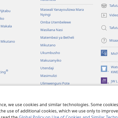
Tafut
(opens
Maswali Yanayoulizwa Mara
ijitabu
new
Nyingi
Vide
window)
iko
Omba Utembelewe
a Makala
Tafut
Wasiliana Nasi
Matembezi ya Betheli
Msaa
a Mkutano
Mikutano
Ukumbusho
Mic
(opens
Makusanyiko
new
window)
Wat
Utendaji
®
(opens
ting
KWE
Masimulizi
new
JW L
window)
Ulimwenguni Pote
maji wa Biblia
maji wa Biblia
ence, we use cookies and similar technologies. Some cooki
the use of additional cookies, which we use only to improve 
, read the
Global Policy on Use of Cookies and Similar Tech