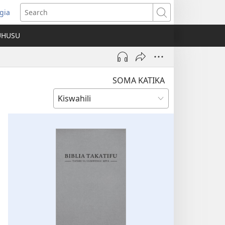
gia
opens
Search
ew
UHUSU
indow)
SOMA KATIKA