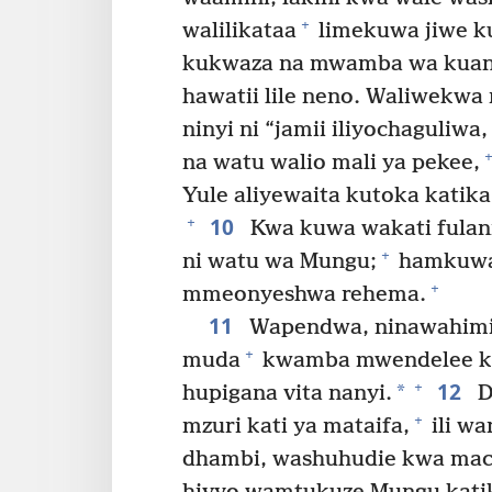
+
walilikataa
limekuwa jiwe k
kukwaza na mwamba wa kuan
hawatii lile neno. Waliwekwa 
ninyi ni “jamii iliyochaguliwa
+
na watu walio mali ya pekee,
Yule aliyewaita kutoka katika
10
+
Kwa kuwa wakati fulani
+
ni watu wa Mungu;
hamkuwa 
+
mmeonyeshwa rehema.
11
Wapendwa, ninawahimiz
+
muda
kwamba mwendelee kuj
12
+
*
hupigana vita nanyi.
D
+
mzuri kati ya mataifa,
ili w
dhambi, washuhudie kwa mac