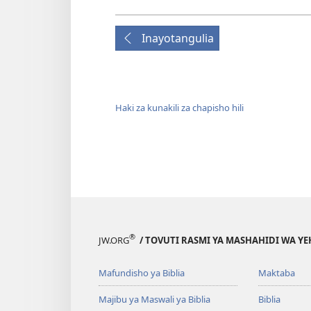
Inayotangulia
Haki za kunakili za chapisho hili
®
JW.ORG
/ TOVUTI RASMI YA MASHAHIDI WA Y
Mafundisho ya Biblia
Maktaba
Majibu ya Maswali ya Biblia
Biblia