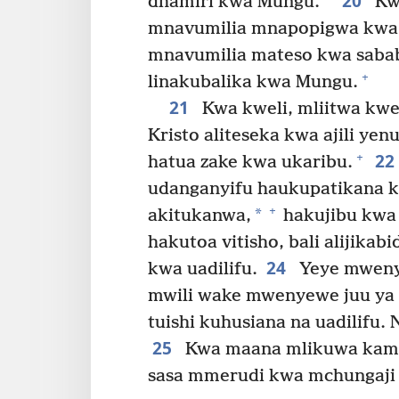
20
dhamiri kwa Mungu.
Kwa
mnavumilia mnapopigwa kwa
mnavumilia mateso kwa sabab
+
linakubalika kwa Mungu.
21
Kwa kweli, mliitwa kw
Kristo aliteseka kwa ajili yenu
22
+
hatua zake kwa ukaribu.
udanganyifu haukupatikana 
+
*
akitukanwa,
hakujibu kwa
hakutoa vitisho, bali alijik
24
kwa uadilifu.
Yeye mweny
mwili wake mwenyewe juu ya 
tuishi kuhusiana na uadilifu
25
Kwa maana mlikuwa kama
sasa mmerudi kwa mchungaji