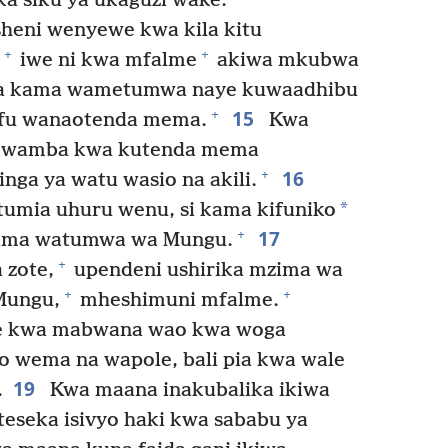
a siku ya ukaguzi wake.
isheni wenyewe kwa kila kitu
+
+
iwe ni kwa mfalme
akiwa mkubwa
a kama wametumwa naye kuwaadhibu
15
+
ifu wanaotenda mema.
Kwa
 kwamba kwa kutenda mema
16
+
nga ya watu wasio na akili.
*
umia uhuru wenu, si kama kifuniko
17
+
ama watumwa wa Mungu.
+
zote,
upendeni ushirika mzima wa
+
+
Mungu,
mheshimuni mfalme.
he kwa mabwana wao kwa woga
io wema na wapole, bali pia kwa wale
19
.
Kwa maana inakubalika ikiwa
eseka isivyo haki kwa sababu ya