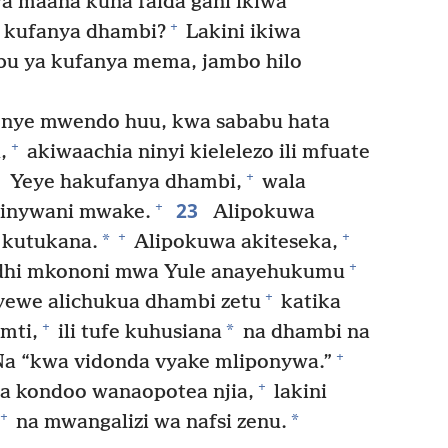
 maana kuna faida gani ikiwa
+
 kufanya dhambi?
Lakini ikiwa
u ya kufanya mema, jambo hilo
enye mwendo huu, kwa sababu hata
+
,
akiwaachia ninyi kielelezo ili mfuate
+
Yeye hakufanya dhambi,
wala
23
+
kinywani mwake.
Alipokuwa
+
+
*
 kutukana.
Alipokuwa akiteseka,
+
abidhi mkononi mwa Yule anayehukumu
+
ewe alichukua dhambi zetu
katika
+
*
mti,
ili tufe kuhusiana
na dhambi na
+
. Na “kwa vidonda vyake mliponywa.”
+
 kondoo wanaopotea njia,
lakini
+
*
na mwangalizi wa nafsi zenu.