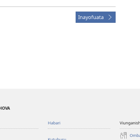
Inayofuata
EHOVA
Habari
Viunganish
Omba
Kutuhusu