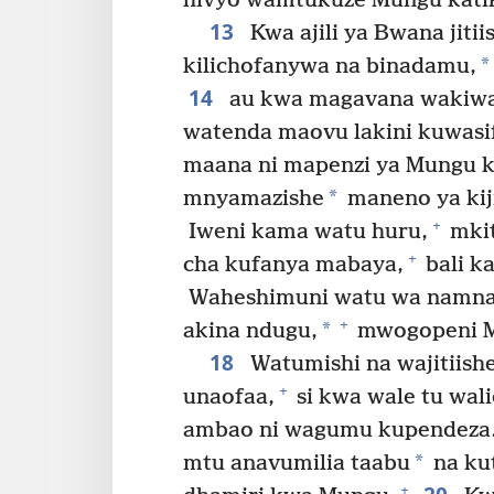
hivyo wamtukuze Mungu katik
13
Kwa ajili ya Bwana jiti
*
kilichofanywa na binadamu,
14
au kwa magavana wakiw
watenda maovu lakini kuwas
maana ni mapenzi ya Mungu
*
mnyamazishe
maneno ya kiji
+
Iweni kama watu huru,
mkit
+
cha kufanya mabaya,
bali k
Waheshimuni watu wa namna 
+
*
akina ndugu,
mwogopeni 
18
Watumishi na wajitiis
+
unaofaa,
si kwa wale tu wal
ambao ni wagumu kupendeza
*
mtu anavumilia taabu
na kut
+