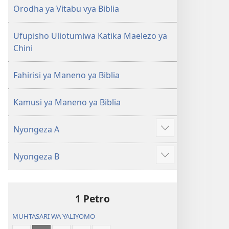
(Toleo
(Toleo
Orodha ya Vitabu vya Biblia
la
la
2017)
2017)
Ufupisho Uliotumiwa Katika Maelezo ya
Chini
Fahirisi ya Maneno ya Biblia
Kamusi ya Maneno ya Biblia
Nyongeza A
Onyesha
zaidi
Nyongeza B
Onyesha
zaidi
1 Petro
MUHTASARI WA YALIYOMO