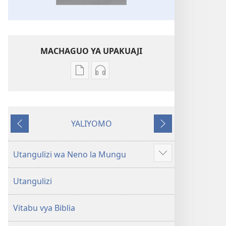
MACHAGUO YA UPAKUAJI
Mbinu
Mbinu
za
za
kupakua
kupakua
machapisho
faili
YALIYOMO
ya
za
Inayotangulia
Inayofuata
elektroni
audio
Biblia
Biblia
Utangulizi wa Neno la Mungu
Onyesha
Takatifu
Takatifu
zaidi
—
—
Utangulizi
Tafsiri
Tafsiri
ya
ya
Vitabu vya Biblia
Ulimwengu
Ulimwengu
Mpya
Mpya