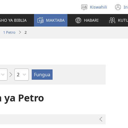
Kiswahili
In
Chagua
(
lugha
n
HO YA BIBLIA
MAKTABA
HABARI
KUT
w
1 Petro
2
Sura
 ya Petro