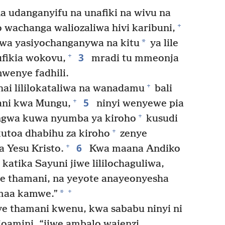
a udanganyifu na unafiki na wivu na
+
wachanga waliozaliwa hivi karibuni,
*
iwa yasiyochanganywa na kitu
ya lile
3
+
ufikia wokovu,
mradi tu mmeonja
wenye fadhili.
+
 hai lililokataliwa na wanadamu
bali
5
+
mani kwa Mungu,
ninyi wenyewe pia
+
ngwa kuwa nyumba ya kiroho
kusudi
+
kutoa dhabihu za kiroho
zenye
6
+
 Yesu Kristo.
Kwa maana Andiko
atika Sayuni jiwe lililochaguliwa,
nye thamani, na yeyote anayeonyesha
+
*
amaa kamwe.”
e thamani kwenu, kwa sababu ninyi ni
ioamini, “jiwe ambalo wajenzi