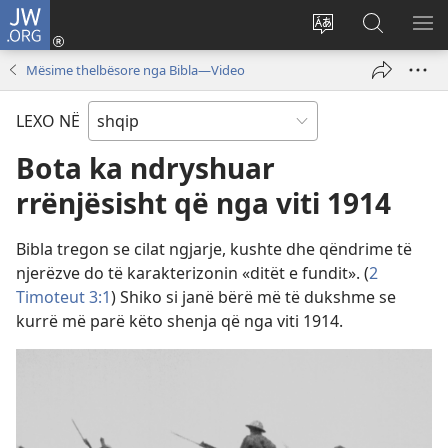
JW.ORG
Hyr
me
Ndrysho
Kërko
SH
identifikim
gjuhën
në
ME
Mësime thelbësore nga Bibla​—Video
(hap
e
JW.ORG
dritare
sitit
LEXO NË
të
re)
Bota ka ndryshuar
rrënjësisht që nga viti 1914
Bibla tregon se cilat ngjarje, kushte dhe qëndrime të
njerëzve do të karakterizonin «ditët e fundit». (
2
Timoteut 3:1
) Shiko si janë bërë më të dukshme se
kurrë më parë këto shenja që nga viti 1914.