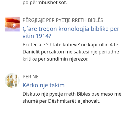
po përmbushet sot.
PËRGJIGJE PËR PYETJE RRETH BIBLËS
Çfarë tregon kronologjia biblike për
vitin 1914?
Profecia e ‘shtatë kohëve’ në kapitullin 4 të
Danielit përcakton me saktësi një periudhë
kritike për sundimin njerëzor.
PËR NE
Kërko një takim
Diskuto një pyetje rreth Biblës ose mëso më
shumë për Dëshmitarët e Jehovait.