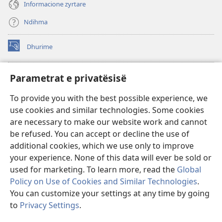
Informacione zyrtare
Ndihma
Dhurime
(hap
dritare
të
BIBLIOTEKA ONLINE Watchtower
Parametrat e privatësisë
(hap
re)
dritare
®
JW Hub
To provide you with the best possible experience, we
të
(hap
re)
use cookies and similar technologies. Some cookies
dritare
®
JW Library
të
are necessary to make our website work and cannot
re)
be refused. You can accept or decline the use of
Biblioteka Watchtower
additional cookies, which we use only to improve
your experience. None of this data will ever be sold or
used for marketing. To learn more, read the
Global
Policy on Use of Cookies and Similar Technologies
.
You can customize your settings at any time by going
Copyright
© 2026 Watch Tower Bible and Tract Society of Pennsylvania.
KUSHTET E PËRDORIMIT
|
POLITIKA E PRIVATËSISË
|
PARAMETRAT E
to
Privacy Settings
.
PRIVATËSISË