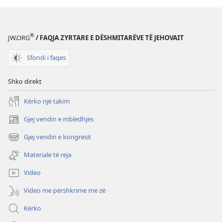
®
JW.ORG
/ FAQJA ZYRTARE E DËSHMITARËVE TË JEHOVAIT
Sfondi i faqes
Shko direkt
Kërko një takim
Gjej vendin e mbledhjes
(hap
dritare
Gjej vendin e kongresit
(hap
të
dritare
re)
Materiale të reja
të
re)
Video
Video me përshkrime me zë
Kërko