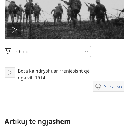
Nis
videon
Zgjidh
gjuhën
Bota ka ndryshuar rrënjësisht që
Luaj
nga viti 1914
Shkarko
Mundësi
shkarkimi
për
video
Artikuj të ngjashëm