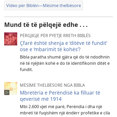
Video për Biblën​—Mësime thelbësore
Mund të të pëlqejë edhe . . .
PËRGJIGJE PËR PYETJE RRETH BIBLËS
Çfarë është shenja e ‘ditëve të fundit’
ose e ‘mbarimit të kohës’?
Bibla paratha shumë gjëra që do të ndodhnin
në të njëjtën kohë e do të identifikonin ditët e
fundit.
MËSIME THELBËSORE NGA BIBLA
Mbretëria e Perëndisë ka filluar të
qeverisë më 1914
Mbi 2.600 vjet më parë, Perëndia i dha një
mbreti të fuqishëm një ëndërr profetike e cila