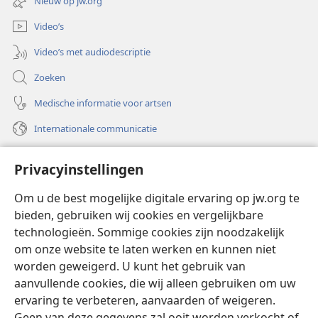
Nieuw op jw.org
venster)
Video’s
Video’s met audiodescriptie
Zoeken
Medische informatie voor artsen
Internationale communicatie
Help
Privacyinstellingen
Donaties
(opent
Om u de best mogelijke digitale ervaring op jw.org te
nieuw
bieden, gebruiken wij cookies en vergelijkbare
venster)
Watchtower ONLINE LIBRARY™
technologieën. Sommige cookies zijn noodzakelijk
(opent
om onze website te laten werken en kunnen niet
nieuw
®
JW Hub
venster)
worden geweigerd. U kunt het gebruik van
(opent
nieuw
aanvullende cookies, die wij alleen gebruiken om uw
®
JW Library
venster)
ervaring te verbeteren, aanvaarden of weigeren.
Geen van deze gegevens zal ooit worden verkocht of