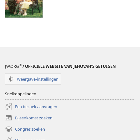
®
JW.ORG
/ OFFICIËLE WEBSITE VAN JEHOVAH’S GETUIGEN
Weergave-instellingen
Snelkoppelingen
Een bezoek aanvragen
Bijeenkomst zoeken
(opent
nieuw
Congres zoeken
(opent
venster)
nieuw