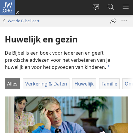
JW.ORG
Inloggen
(opent
Taal
Zoeken
ME
nieuw
site
op
WE
Wat de Bijbel leert
venster)
wijzigen
JW.ORG
Huwelijk en gezin
De Bijbel is een boek voor iedereen en geeft
praktische adviezen voor het verbeteren van je
huwelijk en voor het opvoeden van kinderen.
a
Alles
Verkering & Daten
Huwelijk
Familie
Omg