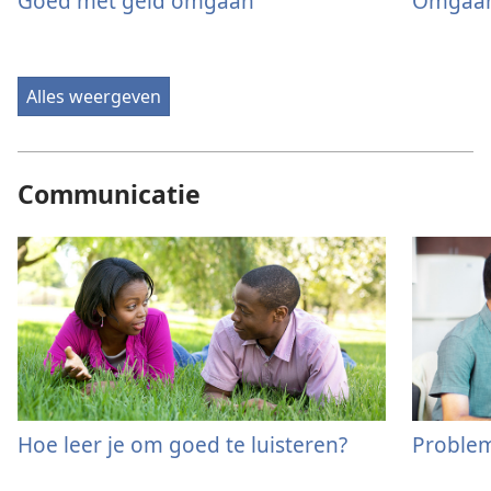
Goed met geld omgaan
Omgaan
Alles weergeven
Communicatie
Hoe leer je om goed te luisteren?
Proble