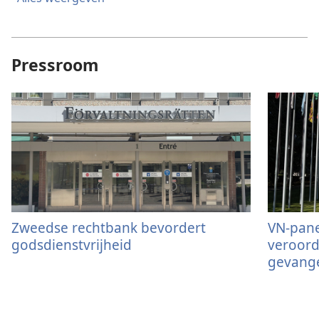
Pressroom
Zweedse rechtbank bevordert
VN-pane
godsdienstvrijheid
veroord
gevange