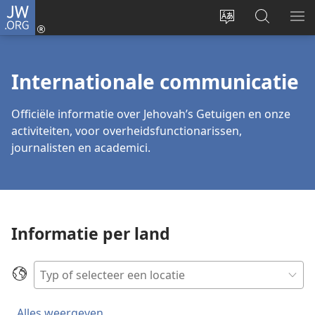
JW.ORG
Inloggen
(opent
Taal
Zoeken
ME
nieuw
site
op
WE
venster)
wijzigen
JW.ORG
Internationale communicatie
Officiële informatie over Jehovah’s Getuigen en onze
activiteiten, voor overheidsfunctionarissen,
journalisten en academici.
Informatie per land
Zoeken
Alles weergeven