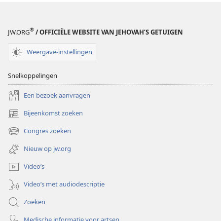
®
JW.ORG
/ OFFICIËLE WEBSITE VAN JEHOVAH’S GETUIGEN
Weergave-instellingen
Snelkoppelingen
Een bezoek aanvragen
Bijeenkomst zoeken
(opent
nieuw
Congres zoeken
(opent
venster)
nieuw
Nieuw op jw.org
venster)
Video’s
Video’s met audiodescriptie
Zoeken
Medische informatie voor artsen