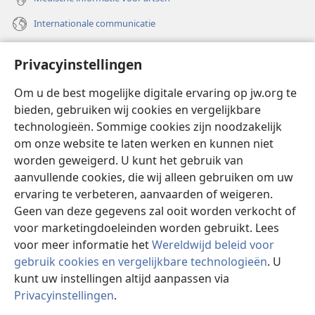
Internationale communicatie
Help
Privacyinstellingen
Donaties
(opent
Om u de best mogelijke digitale ervaring op jw.org te
nieuw
bieden, gebruiken wij cookies en vergelijkbare
venster)
Watchtower ONLINE LIBRARY™
technologieën. Sommige cookies zijn noodzakelijk
(opent
om onze website te laten werken en kunnen niet
nieuw
®
JW Hub
venster)
worden geweigerd. U kunt het gebruik van
(opent
nieuw
aanvullende cookies, die wij alleen gebruiken om uw
®
JW Library
venster)
ervaring te verbeteren, aanvaarden of weigeren.
Geen van deze gegevens zal ooit worden verkocht of
Watchtower Library
voor marketingdoeleinden worden gebruikt. Lees
voor meer informatie het
Wereldwijd beleid voor
gebruik cookies en vergelijkbare technologieën
. U
kunt uw instellingen altijd aanpassen via
Copyright
© 2026 Watch Tower Bible and Tract Society of Pennsylvania.
Privacyinstellingen
.
GEBRUIKSVOORWAARDEN
|
PRIVACYBELEID
|
PRIVACYINSTELLINGEN