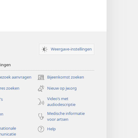
Weergave-instellingen
lingen
bezoek aanvragen
Bijeenkomst zoeken
(opent
nieuw
res zoeken
Nieuw op jw.org
venster)
Video’s met
’s
audiodescriptie
Medische informatie
en
voor artsen
nationale
Help
unicatie