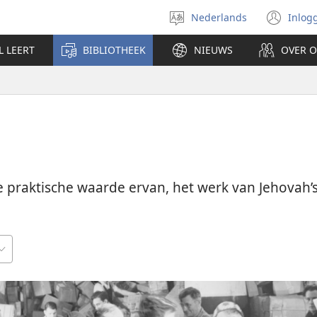
Nederlands
Inlog
Taal
(op
selecteren
nie
L LEERT
BIBLIOTHEEK
NIEUWS
OVER 
ven
 de praktische waarde ervan, het werk van Jehovah