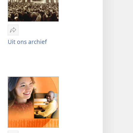
Delen
Uit
Uit ons archief
ons
archief