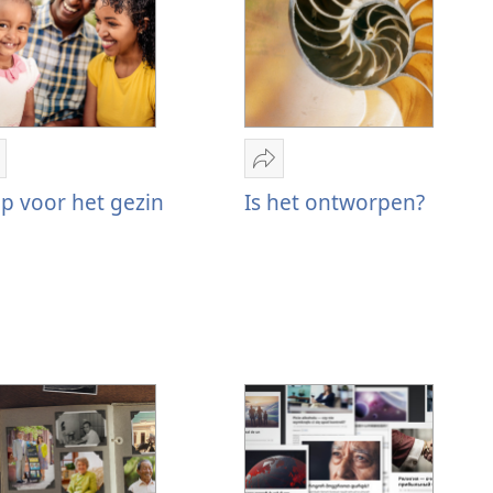
elen
Delen
ulp
Is
p voor het gezin
Is het ontworpen?
oor
het
et
ontworpen?
ezin