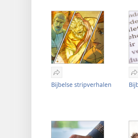
Delen
D
Bijbelse
B
Bijbelse stripverhalen
Bij
stripverhalen
u