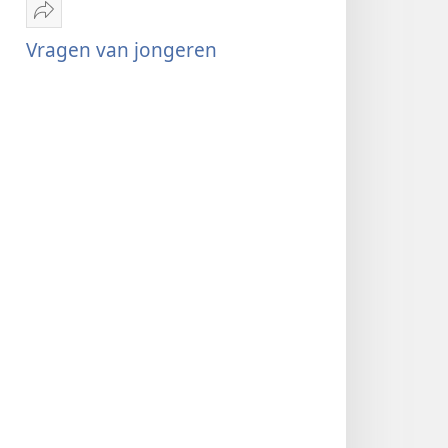
Delen
Vragen
Vragen van jongeren
van
jongeren