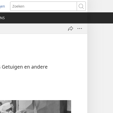
gen
ent
Zoeken
uw
ONS
ster)
’s Getuigen en andere