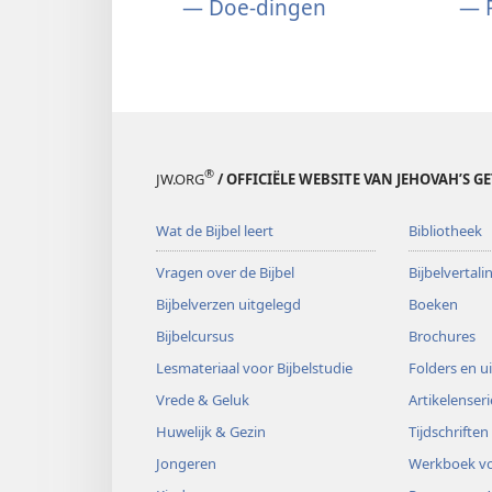
Word
Jehovah’s
J
— Doe-dingen
— 
Jehovah’s
vriend
v
vriend
— Doe-
—
— Doe-
dingen
dingen
®
JW.ORG
/ OFFICIËLE WEBSITE VAN JEHOVAH’S G
Wat de Bijbel leert
Bibliotheek
Vragen over de Bijbel
Bijbelvertal
Bijbelverzen uitgelegd
Boeken
Bijbelcursus
Brochures
Lesmateriaal voor Bijbelstudie
Folders en u
Vrede & Geluk
Artikelenseri
Huwelijk & Gezin
Tijdschriften
Jongeren
Werkboek vo