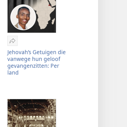
Delen
Jehovah’s
Jehovah’s Getuigen die
Getuigen
vanwege hun geloof
die
gevangenzitten: Per
vanwege
land
hun
geloof
gevangenzitten:
Per
land