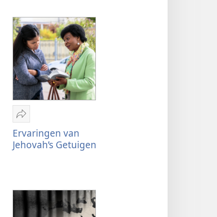
Delen
Ervaringen
Ervaringen van
van
Jehovah’s Getuigen
Jehovah’s
Getuigen