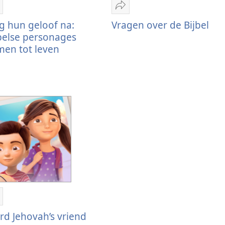
elen
Delen
olg
Vragen
g hun geloof na:
Vragen over de Bijbel
un
over
belse personages
eloof
de
en tot leven
a:
Bijbel
ijbelse
ersonages
omen
ot
even
elen
ord
d Jehovah’s vriend