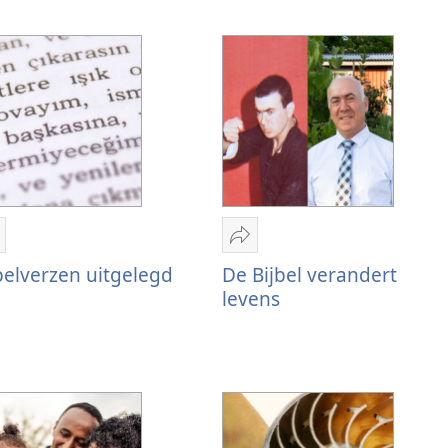
elen
Delen
ijbelverzen
De
belverzen uitgelegd
De Bijbel verandert
itgelegd
Bijbel
levens
verandert
levens