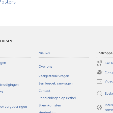
ehovah’s
Posters
riend
 Posters
ETUIGEN
Nieuws
Snelkoppe
ingen
Een 
Over ons
Cong
(opent
Veelgestelde vragen
nieuw
Video
Een bezoek aanvragen
venster)
itnodigingen
Contact
es
Zoek
Rondleidingen op Bethel
Inter
Bijeenkomsten
or vergaderingen
comm
Herdenking