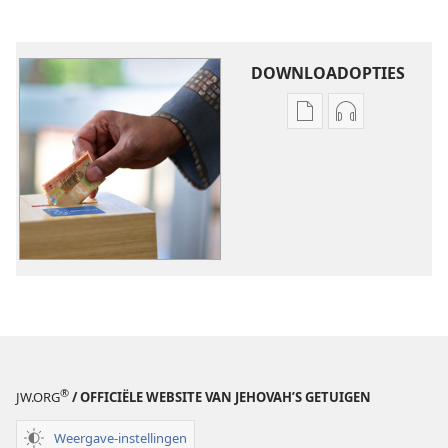
DOWNLOADOPTIES
Downloadopties
Downloadopt
publicaties
audio
Hoe
Hoe
donaties
donaties
worden
worden
gebruikt
gebruikt
®
JW.ORG
/ OFFICIËLE WEBSITE VAN JEHOVAH’S GETUIGEN
Weergave-instellingen