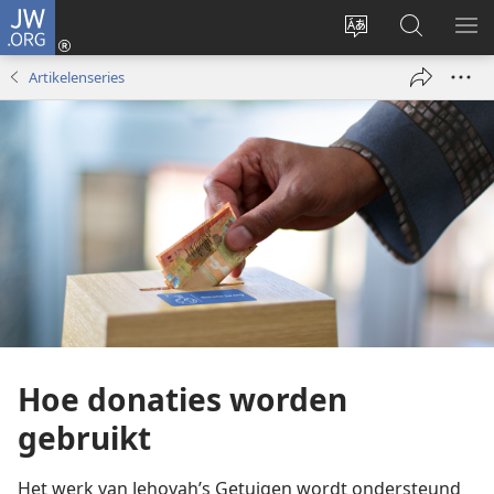
JW.ORG
Inloggen
(opent
Taal
Zoeken
ME
nieuw
site
op
WE
Artikelenseries
venster)
wijzigen
JW.ORG
Hoe donaties worden
gebruikt
Het werk van Jehovah’s Getuigen wordt ondersteund