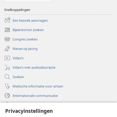
Snelkoppelingen
Een bezoek aanvragen
Bijeenkomst zoeken
(opent
nieuw
Congres zoeken
(opent
venster)
nieuw
Nieuw op jw.org
venster)
Video’s
Video’s met audiodescriptie
Zoeken
Medische informatie voor artsen
Internationale communicatie
Help
Privacyinstellingen