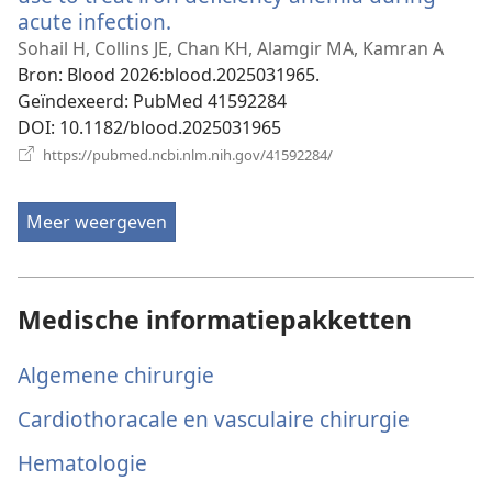
acute infection.
(opent
nieuw
Sohail H, Collins JE, Chan KH, Alamgir MA, Kamran A
venster)
Bron
‎: Blood 2026:blood.2025031965.
Geïndexeerd
‎: PubMed 41592284
DOI
‎: 10.1182/blood.2025031965
(opent
https://pubmed.ncbi.nlm.nih.gov/41592284/
nieuw
venster)
Meer weergeven
Medische informatiepakketten
Algemene chirurgie
Cardiothoracale en vasculaire chirurgie
Hematologie