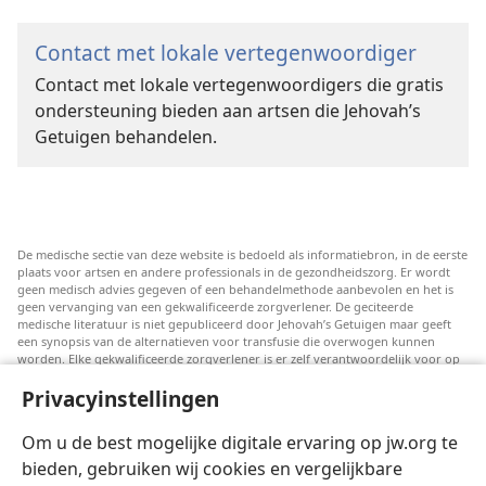
Contact met lokale vertegenwoordiger
Contact met lokale vertegenwoordigers die gratis
ondersteuning bieden aan artsen die Jehovah’s
Getuigen behandelen.
De medische sectie van deze website is bedoeld als informatiebron, in de eerste
plaats voor artsen en andere professionals in de gezondheidszorg. Er wordt
geen medisch advies gegeven of een behandelmethode aanbevolen en het is
geen vervanging van een gekwalificeerde zorgverlener. De geciteerde
medische literatuur is niet gepubliceerd door Jehovah’s Getuigen maar geeft
een synopsis van de alternatieven voor transfusie die overwogen kunnen
worden. Elke gekwalificeerde zorgverlener is er zelf verantwoordelijk voor op
de hoogte te blijven van de meest recente informatie, de behandelopties te
Privacyinstellingen
bespreken en patiënten te helpen om keuzes te maken die passen bij hun
medische conditie en overeenstemmen met hun wensen, normen en waarden
en geloofsovertuiging. Niet alle genoemde strategieën zijn geschikt of
Om u de best mogelijke digitale ervaring op jw.org te
acceptabel voor alle patiënten.
bieden, gebruiken wij cookies en vergelijkbare
Patiënten: Raadpleeg in verband met aandoeningen of behandelingen altijd