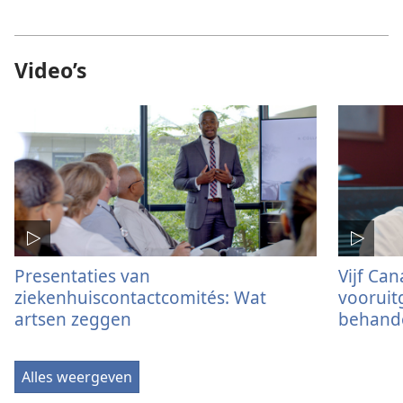
Video’s
Presentaties van
Vijf Ca
ziekenhuiscontactcomités: Wat
vooruit
artsen zeggen
behand
Alles weergeven