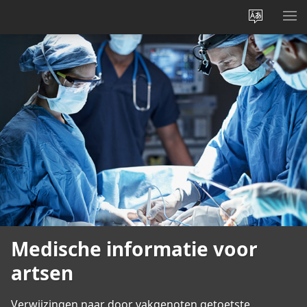
Taal
ME
site
WE
wijzigen
Medische informatie voor
artsen
Verwijzingen naar door vakgenoten getoetste