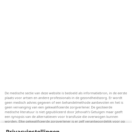
De medische sectie van deze website is bedoeld als informatiebron, in de eerste
plaats voor artsen en andere professionals in de gezondheidszorg. Er wordt
geen medisch advies gegeven of een behandelmethode aanbevolen en het is
geen vervanging van een gekwalificeerde zorgverlener. De geciteerde
medische literatuur is niet gepubliceerd door Jehovah’s Getuigen maar geeft
een synopsis van de alternatieven voor transfusie die overwogen kunnen
worden. Elke gekwalificeerde zorgverlener is er zelf verantwoordelijk voor op
de hoogte te blijven van de meest recente informatie, de behandelopties te
Privacyinstellingen
bespreken en patiënten te helpen om keuzes te maken die passen bij hun