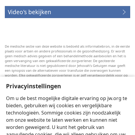
Video's bekijken
De medische sectie van deze website is bedoeld als informatiebron, in de eerste
plaats voor artsen en andere professionals in de gezondheidszorg. Er wordt
geen medisch advies gegeven of een behandelmethode aanbevolen en het is
geen vervanging van een gekwalificeerde zorgverlener. De geciteerde
medische literatuur is niet gepubliceerd door Jehovah’s Getuigen maar geeft
een synopsis van de alternatieven voor transfusie die overwogen kunnen
worden. Elke gekwalificeerde zorgverlener is er zelf verantwoordelijk voor op
de hoogte te blijven van de meest recente informatie, de behandelopties te
Privacyinstellingen
bespreken en patiënten te helpen om keuzes te maken die passen bij hun
medische conditie en overeenstemmen met hun wensen, normen en waarden
en geloofsovertuiging. Niet alle genoemde strategieën zijn geschikt of
Om u de best mogelijke digitale ervaring op jw.org te
acceptabel voor alle patiënten.
bieden, gebruiken wij cookies en vergelijkbare
Patiënten: Raadpleeg in verband met aandoeningen of behandelingen altijd
technologieën. Sommige cookies zijn noodzakelijk
uw huisarts of een andere gekwalificeerde medische professional. Ga naar een
dokter als u vermoedt dat u ziek bent.
om onze website te laten werken en kunnen niet
Door deze website te gebruiken stemt u in met de gebruiksvoorwaarden.
worden geweigerd. U kunt het gebruik van
aanvullende cookies, die wij alleen gebruiken om uw