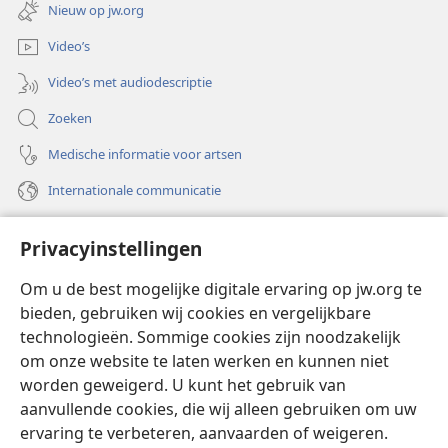
nieuw
Nieuw op jw.org
venster)
Video’s
Video’s met audiodescriptie
Zoeken
Medische informatie voor artsen
Internationale communicatie
Help
Privacyinstellingen
Donaties
(opent
Om u de best mogelijke digitale ervaring op jw.org te
nieuw
bieden, gebruiken wij cookies en vergelijkbare
venster)
Watchtower ONLINE LIBRARY™
technologieën. Sommige cookies zijn noodzakelijk
(opent
om onze website te laten werken en kunnen niet
nieuw
®
JW Hub
venster)
worden geweigerd. U kunt het gebruik van
(opent
nieuw
aanvullende cookies, die wij alleen gebruiken om uw
®
JW Library
venster)
ervaring te verbeteren, aanvaarden of weigeren.