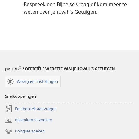
Bespreek een Bijbelse vraag of kom meer te
weten over Jehovah’s Getuigen.
®
JW.ORG
/ OFFICIËLE WEBSITE VAN JEHOVAH’S GETUIGEN
Weergave-instellingen
Snelkoppelingen
Een bezoek aanvragen
Bijeenkomst zoeken
(opent
nieuw
Congres zoeken
(opent
venster)