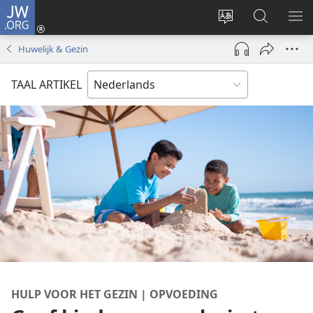
JW.ORG
Inloggen
(opent
Taal
Zoeken
ME
nieuw
site
op
WE
Huwelijk & Gezin
venster)
wijzigen
JW.ORG
TAAL ARTIKEL
HULP VOOR HET GEZIN | OPVOEDING