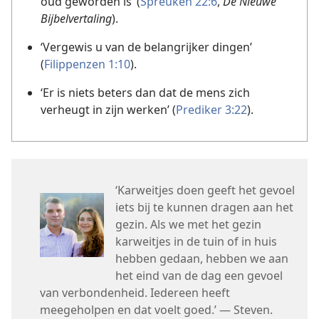
oud geworden is’ (
Spreuken 22:6
,
De Nieuwe
Bijbelvertaling
).
‘Vergewis u van de belangrijker dingen’
(
Filippenzen 1:10
).
‘Er is niets beters dan dat de mens zich
verheugt in zijn werken’ (
Prediker 3:22
).
‘Karweitjes doen geeft het gevoel
iets bij te kunnen dragen aan het
gezin. Als we met het gezin
karweitjes in de tuin of in huis
hebben gedaan, hebben we aan
het eind van de dag een gevoel
van verbondenheid. Iedereen heeft
meegeholpen en dat voelt goed.’ — Steven.