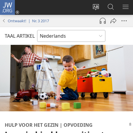
JW.ORG
Inloggen
(opent
Taal
Zoeken
ME
nieuw
site
op
WE
Ontwaakt! | Nr. 3 2017
venster)
wijzigen
JW.ORG
TAAL ARTIKEL
HULP VOOR HET GEZIN | OPVOEDING