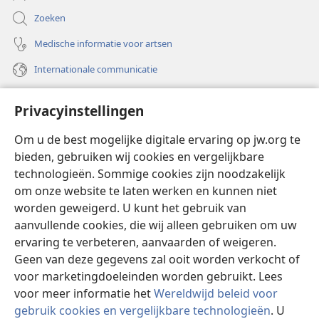
Zoeken
Medische informatie voor artsen
Internationale communicatie
Help
Privacyinstellingen
Donaties
(opent
Om u de best mogelijke digitale ervaring op jw.org te
nieuw
bieden, gebruiken wij cookies en vergelijkbare
venster)
Watchtower ONLINE LIBRARY™
technologieën. Sommige cookies zijn noodzakelijk
(opent
om onze website te laten werken en kunnen niet
nieuw
®
JW Hub
venster)
worden geweigerd. U kunt het gebruik van
(opent
nieuw
aanvullende cookies, die wij alleen gebruiken om uw
®
JW Library
venster)
ervaring te verbeteren, aanvaarden of weigeren.
Geen van deze gegevens zal ooit worden verkocht of
Watchtower Library
voor marketingdoeleinden worden gebruikt. Lees
voor meer informatie het
Wereldwijd beleid voor
gebruik cookies en vergelijkbare technologieën
. U