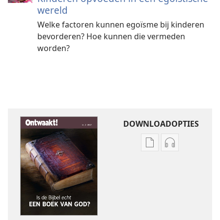
wereld
Welke factoren kunnen egoïsme bij kinderen
bevorderen? Hoe kunnen die vermeden
worden?
DOWNLOADOPTIES
Downloadopties
Downloadopt
publicaties
audio
ONTWAAKT!
ONTWAAKT!
Is
Is
de
de
Bijbel
Bijbel
echt
echt