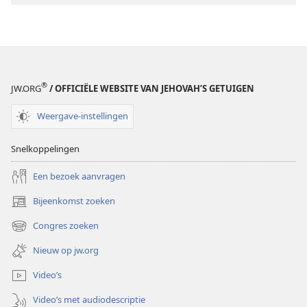
een
een
boek
boek
van
van
God?
God?
®
JW.ORG
/ OFFICIËLE WEBSITE VAN JEHOVAH’S GETUIGEN
Weergave-instellingen
Snelkoppelingen
Een bezoek aanvragen
Bijeenkomst zoeken
(opent
nieuw
Congres zoeken
(opent
venster)
nieuw
Nieuw op jw.org
venster)
Video’s
Video’s met audiodescriptie