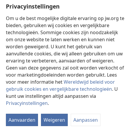
Privacyinstellingen
Om u de best mogelijke digitale ervaring op jw.org te
bieden, gebruiken wij cookies en vergelijkbare
Als je partner naar pornografie kijkt
technologieën. Sommige cookies zijn noodzakelijk
om onze website te laten werken en kunnen niet
Hoe kunnen echtgenoten proberen samen een
worden geweigerd. U kunt het gebruik van
pornoverslaving aan te pakken en het vertrouwen in
aanvullende cookies, die wij alleen gebruiken om uw
hun huwelijk te herstellen?
ervaring te verbeteren, aanvaarden of weigeren.
Geen van deze gegevens zal ooit worden verkocht of
voor marketingdoeleinden worden gebruikt. Lees
voor meer informatie het
Wereldwijd beleid voor
gebruik cookies en vergelijkbare technologieën
. U
kunt uw instellingen altijd aanpassen via
Privacyinstellingen
.
Aanvaarden
Weigeren
Aanpassen