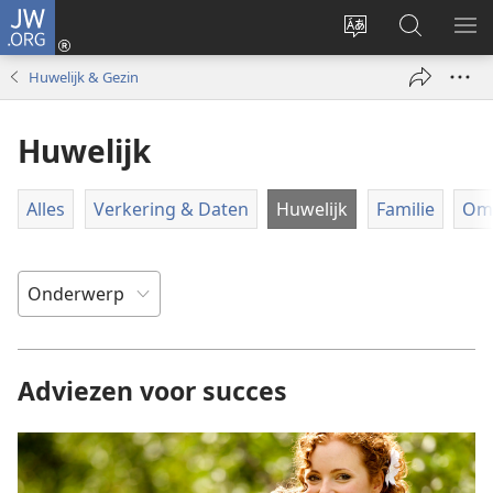
JW.ORG
Inloggen
(opent
Taal
Zoeken
ME
nieuw
site
op
WE
Huwelijk & Gezin
venster)
wijzigen
JW.ORG
Huwelijk
Alles
Verkering & Daten
Huwelijk
Familie
Omg
Adviezen voor succes