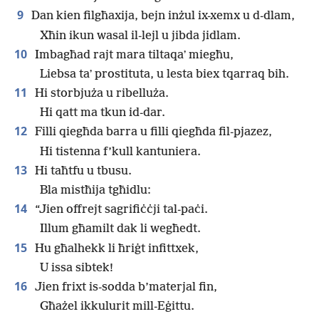
9
Dan kien filgħaxija, bejn inżul ix-xemx u d-dlam,
Xħin ikun wasal il-lejl u jibda jidlam.
10
Imbagħad rajt mara tiltaqaʼ miegħu,
Liebsa taʼ prostituta, u lesta biex tqarraq bih.
11
Hi storbjuża u ribelluża.
Hi qatt ma tkun id-dar.
12
Filli qiegħda barra u filli qiegħda fil-pjazez,
Hi tistenna f’kull kantuniera.
13
Hi taħtfu u tbusu.
Bla mistħija tgħidlu:
14
“Jien offrejt sagrifiċċji tal-paċi.
Illum għamilt dak li wegħedt.
15
Hu għalhekk li ħriġt infittxek,
U issa sibtek!
16
Jien frixt is-sodda b’materjal fin,
Għażel ikkulurit mill-Eġittu.