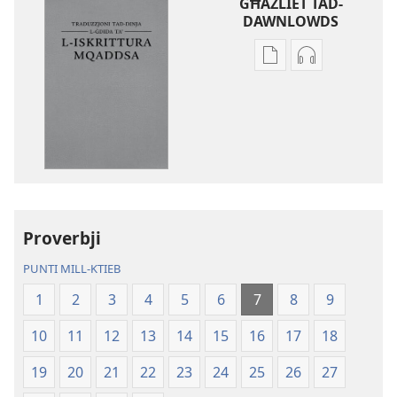
GĦAŻLIET TAD-
DAWNLOWDS
Għażliet
Għażliet
għad-
għad-
dawnlowds
dawnlowds
tal-
tar-
pubblikazzjonijiet
rikordings
diġitali
bl-
Traduzzjoni
awdjo
tad-
Traduzzjoni
Dinja
tad-
Proverbji
l-
Dinja
PUNTI MILL-KTIEB
Ġdida
l-
taʼ
Ġdida
1
2
3
4
5
6
7
8
9
l-
taʼ
10
11
12
13
14
15
16
17
18
Iskrittura
l-
Mqaddsa
Iskrittura
19
20
21
22
23
24
25
26
27
(Reviżjoni
Mqaddsa