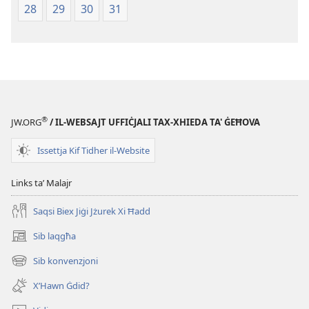
tal-
(Reviżjoni
28
29
30
31
2013)
tal-
2013)
®
JW.ORG
/ IL-WEBSAJT UFFIĊJALI TAX-XHIEDA TA' ĠEĦOVA
Issettja Kif Tidher il-Website
Links taʼ Malajr
Saqsi Biex Jiġi Jżurek Xi Ħadd
Sib laqgħa
(opens
new
Sib konvenzjoni
(opens
window)
new
X’Hawn Ġdid?
window)