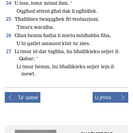
24
*
U issa, ismaʼ minni ibni,
Oqgħod attent għal dak li ngħidlek.
25
Tħallihiex twaqqgħek fit-tentazzjoni.
Tmurx warajha,
26
Għax hemm ħafna li mietu minħabba fiha,
U hi qatlet ammont kbir taʼ nies.
27
Li tmur id-dar tagħha, hu bħallikieku sejjer il-
*
Qabar;
Li tmur hemm, hu bħallikieku sejjer lejn il-
mewt.
Ta' qabel
Li jmiss