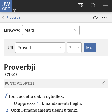
JW.ORG
Illoggja
(opens
Biddel
Fittex
UR
new
il-
f’JW.ORG
L-
Proverbji
window)
lingwa
ME
tas-
LINGWA:
sit
Kapitlu
URI
Ktieb
tal-
Bibbja
Proverbji
7:1-27
PUNTI MILL-KTIEB
7
Ibni, aċċetta dak li ngħidlek,
*
U apprezza
l-kmandamenti tiegħi.
2
Obdi l-kmandamenti tiegħi u tgħix.