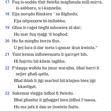
17
Fuq is-sodda tfajt fwieħa magħmula mill-mirra,
is-sabbara, u l-kannella.
18
*
Ejja norqdu flimkien
sa filgħodu;
Ejja nitpaxxew bl-imħabba.
19
Għax ir-raġel tiegħi mhuwiex id-dar;
Hu mar fuq vjaġġ ’il bogħod.
20
Hu ħa miegħu borża flus,
U ġej lura d-dar meta l-qamar ikun kwinta.”
21
Tant kemm influwenzatu li qarrqet bih.
Hi ħajritu bil-kliem tagħha.
22
F’daqqa waħda hu jmur warajha, bħal barri li
sejjer għall-qatla,
Bħal iblah li jiġi marbut bil-ktajjen biex jiġi
kkastigat,
23
Sakemm vleġġa tidħol fi fwiedu.
Bħal għasfur li jgħaġġel biex jidħol f’nassa,
Hu ma jafx li dan se jiswielu ħajtu.