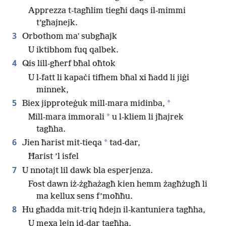
Apprezza t-tagħlim tiegħi daqs il-mimmi
t’għajnejk.
3
Orbothom maʼ subgħajk
U iktibhom fuq qalbek.
4
Qis lill-għerf bħal oħtok
U l-fatt li kapaċi tifhem bħal xi ħadd li jiġi
minnek,
5
*
Biex jipproteġuk mill-mara midinba,
*
Mill-mara immorali
u l-kliem li jħajrek
tagħha.
6
*
Jien ħarist mit-tieqa
tad-dar,
Ħarist ’l isfel
7
U nnotajt lil dawk bla esperjenza.
Fost dawn iż-żgħażagħ kien hemm żagħżugħ li
ma kellux sens f’moħħu.
8
Hu għadda mit-triq ħdejn il-kantuniera tagħha,
U mexa lejn id-dar tagħha.