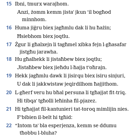
15
Ibni, tmurx warajhom.
Anzi, żomm kemm jistaʼ jkun ’il bogħod
minnhom.
16
Huma jiġru biex jagħmlu dak li hu ħażin;
Ħsiebhom biex joqtlu.
17
Żgur li għalxejn li tagħmel xibka fejn l-għasafar
jistgħu jarawha.
18
Hu għalhekk li jistaħbew biex joqtlu;
Jistaħbew biex jieħdu l-ħajja t’oħrajn.
19
Hekk jagħmlu dawk li jisirqu biex isiru sinjuri,
U dak li jakkwistaw jeqirdilhom ħajjithom.
20
L-għerf veru hu bħal persuna li tgħajjat fit-triq.
Hi tibqaʼ tgħolli leħinha fil-pjazez.
21
Hi tgħajjat fil-kantunieri tat-toroq mimlijin nies.
F’bibien il-belt hi tgħid:
22
“Intom taʼ bla esperjenza, kemm se ddumu
tħobbu l-bluha?