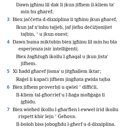
Dawn jgħinu lil dak li jkun jifhem il-kliem taʼ
min hu għaref;
3
Biex jaċċetta d-dixxiplina li tgħinu jkun għaref,
Ikun jaf x’inhu tajjeb, jaf jieħu deċiżjonijiet
*
tajbin,
u jkun onest;
4
Dawn huma miktubin biex jgħinu lil min hu bla
esperjenza jsir intelliġenti;
Biex żagħżugħ ikollu l-għaqal u jkun jistaʼ
jifhem.
5
Xi ħadd għaref jismaʼ u jitgħallem iktar;
Raġel li kapaċi jifhem jingħata gwida tajba
6
*
Biex jifhem proverbji u qwiel
diffiċli,
Il-kliem tal-għorrief u l-ħaġa moħġaġa li
jgħidu.
7
Biex wieħed ikollu l-għarfien l-ewwel irid ikollu
*
rispett kbir lejn
Ġeħova.
Il-boloh biss jobogħdu l-għerf u d-dixxiplina.