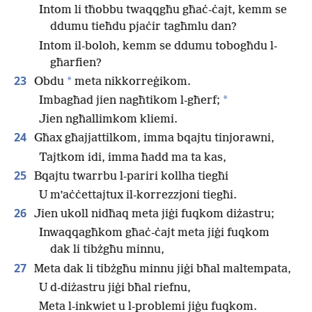
Intom li tħobbu twaqqgħu għaċ-ċajt, kemm se
ddumu tieħdu pjaċir tagħmlu dan?
Intom il-boloh, kemm se ddumu tobogħdu l-
għarfien?
23
*
Obdu
meta nikkorreġikom.
*
Imbagħad jien nagħtikom l-għerf;
Jien ngħallimkom kliemi.
24
Għax għajjattilkom, imma bqajtu tinjorawni,
Tajtkom idi, imma ħadd ma ta kas,
25
Bqajtu twarrbu l-pariri kollha tiegħi
U m’aċċettajtux il-korrezzjoni tiegħi.
26
Jien ukoll nidħaq meta jiġi fuqkom diżastru;
Inwaqqagħkom għaċ-ċajt meta jiġi fuqkom
dak li tibżgħu minnu,
27
Meta dak li tibżgħu minnu jiġi bħal maltempata,
U d-diżastru jiġi bħal riefnu,
Meta l-inkwiet u l-problemi jiġu fuqkom.