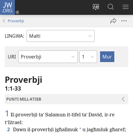
JW.ORG
Illoggja
(opens
Biddel
Fittex
UR
new
il-
f’JW.ORG
L-
Proverbji
window)
lingwa
ME
tas-
LINGWA:
sit
Kapitlu
URI
Ktieb
tal-
Bibbja
Proverbji
1:1-33
PUNTI MILL-KTIEB
1
Il-proverbji taʼ Salamun it-tifel taʼ David, ir-re
t’Iżrael:
2
*
Dawn il-proverbji jgħallmuk
u jagħmluk għaref;