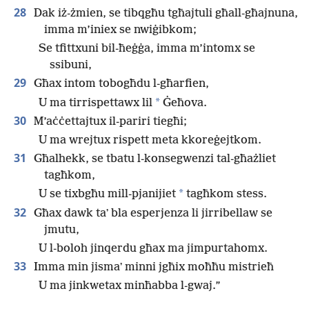
28
Dak iż-żmien, se tibqgħu tgħajtuli għall-għajnuna,
imma m’iniex se nwiġibkom;
Se tfittxuni bil-ħeġġa, imma m’intomx se
ssibuni,
29
Għax intom tobogħdu l-għarfien,
*
U ma tirrispettawx lil
Ġeħova.
30
M’aċċettajtux il-pariri tiegħi;
U ma wrejtux rispett meta kkoreġejtkom.
31
Għalhekk, se tbatu l-konsegwenzi tal-għażliet
tagħkom,
*
U se tixbgħu mill-pjanijiet
tagħkom stess.
32
Għax dawk taʼ bla esperjenza li jirribellaw se
jmutu,
U l-boloh jinqerdu għax ma jimpurtahomx.
33
Imma min jismaʼ minni jgħix moħħu mistrieħ
U ma jinkwetax minħabba l-gwaj.”