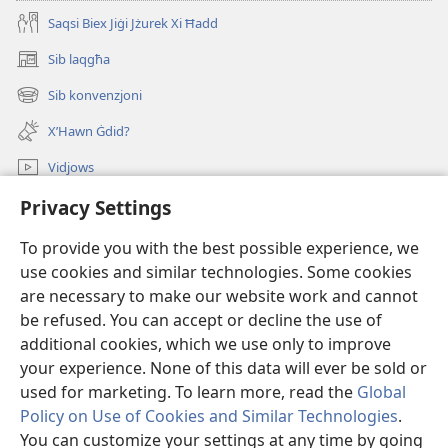
Saqsi Biex Jiġi Jżurek Xi Ħadd
Sib laqgħa
(opens
new
Sib konvenzjoni
(opens
window)
new
X’Hawn Ġdid?
window)
Vidjows
Fittex f’JW.ORG
Privacy Settings
To provide you with the best possible experience, we
Donazzjonijiet
(opens
use cookies and similar technologies. Some cookies
new
are necessary to make our website work and cannot
window)
LIBRERIJA ONLAJN tat-Torri tal-Għassa
(opens
be refused. You can accept or decline the use of
new
additional cookies, which we use only to improve
®
JW Hub
window)
(opens
your experience. None of this data will ever be sold or
new
used for marketing. To learn more, read the
Global
window)
Policy on Use of Cookies and Similar Technologies
.
You can customize your settings at any time by going