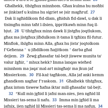
Għalhekk, tibżgħux minnhom. Għax kulma hu moħbi
27
se jinkixef u kulma hu sigriet se jsir magħruf.
Dak li ngħidilkom fid-dlam, għiduh fid-dawl, u dak li
tisimgħu minn taħt l-ilsien, ippritkawh minn fuq il-
28
bjut.
U tibżgħux minn dawk li jistgħu joqtlukom,
għax ma jistgħux jiħdulkom it-tama li tgħixu fil-futur.
Minflok, ibżgħu minn Alla, għax hu jistaʼ joqtolkom
*
*
f’Geħenna
u jiħdilkom ħajjitkom
darba għal
29
dejjem.
Żewġ għasafar tal-bejt jiswew munita taʼ
*
valur żgħir,
mhux hekk? Imma lanqas wieħed
minnhom ma jaqaʼ mal-art mingħajr ma jkun jaf
30
Missierkom.
Fil-każ tagħkom, Alla jaf anki kemm
31
għandkom xagħar f’raskom.
Għalhekk tibżgħux,
għax intom tiswew ħafna iktar mill-għasafar tal-bejt.
32
“Kull min jgħid li jafni man-nies, jien ngħid lil
33
Missieri tas-sema li nafu.
Imma min jgħid li ma
34
jafnix, jien ngħid lil Missieri tas-sema li ma nafux.