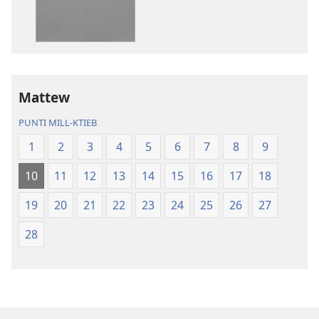
tal-
tar-
pubblikazzjonijiet
rikordings
diġitali
bl-
Traduzzjoni
awdjo
tad-
Traduzzjoni
Dinja
tad-
Mattew
l-
Dinja
PUNTI MILL-KTIEB
Ġdida
l-
taʼ
Ġdida
1
2
3
4
5
6
7
8
9
l-
taʼ
10
11
12
13
14
15
16
17
18
Iskrittura
l-
Mqaddsa
Iskrittura
19
20
21
22
23
24
25
26
27
(Reviżjoni
Mqaddsa
tal-
(Reviżjoni
28
2013)
tal-
2013)