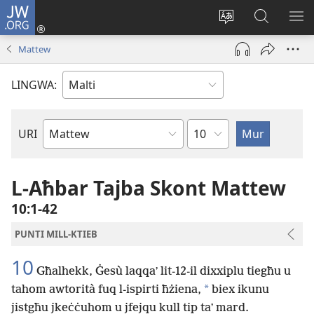
JW.ORG
Illoggja
(opens
Biddel
Fittex
UR
new
il-
f’JW.ORG
L-
Mattew
window)
lingwa
ME
tas-
LINGWA:
sit
Kapitlu
URI
Ktieb
tal-
Bibbja
L-Aħbar Tajba Skont Mattew
10:1-42
PUNTI MILL-KTIEB
10
Għalhekk, Ġesù laqqaʼ lit-12-il dixxiplu tiegħu u
*
tahom awtorità fuq l-ispirti ħżiena,
biex ikunu
jistgħu jkeċċuhom u jfejqu kull tip taʼ mard.