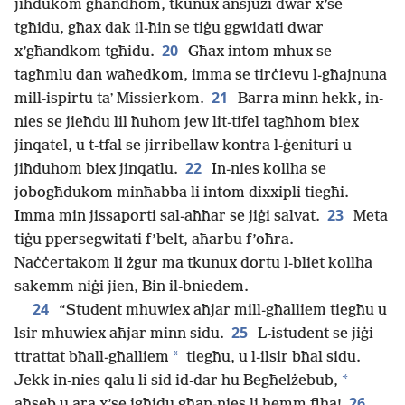
jiħdukom għandhom, tkunux ansjużi dwar x’se
tgħidu, għax dak il-ħin se tiġu ggwidati dwar
20
x’għandkom tgħidu.
Għax intom mhux se
tagħmlu dan waħedkom, imma se tirċievu l-għajnuna
21
mill-ispirtu taʼ Missierkom.
Barra minn hekk, in-
nies se jieħdu lil ħuhom jew lit-tifel tagħhom biex
jinqatel, u t-tfal se jirribellaw kontra l-ġenituri u
22
jiħduhom biex jinqatlu.
In-nies kollha se
jobogħdukom minħabba li intom dixxipli tiegħi.
23
Imma min jissaporti sal-aħħar se jiġi salvat.
Meta
tiġu ppersegwitati f’belt, aħarbu f’oħra.
Naċċertakom li żgur ma tkunux dortu l-bliet kollha
sakemm niġi jien, Bin il-bniedem.
24
“Student mhuwiex aħjar mill-għalliem tiegħu u
25
lsir mhuwiex aħjar minn sidu.
L-istudent se jiġi
*
ttrattat bħall-għalliem
tiegħu, u l-ilsir bħal sidu.
*
Jekk in-nies qalu li sid id-dar hu Begħelżebub,
26
aħseb u ara x’se jgħidu għan-nies li hemm fiha!