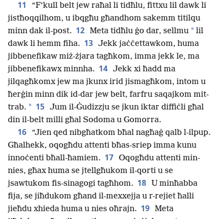
11
“F’kull belt jew raħal li tidħlu, fittxu lil dawk li
jistħoqqilhom, u ibqgħu għandhom sakemm titilqu
12
*
minn dak il-post.
Meta tidħlu ġo dar, sellmu
lil
13
dawk li hemm fiha.
Jekk jaċċettawkom, huma
jibbenefikaw miż-żjara tagħkom, imma jekk le, ma
14
jibbenefikawx minnha.
Jekk xi ħadd ma
jilqagħkomx jew ma jkunx irid jismagħkom, intom u
ħerġin minn dik id-dar jew belt, farfru saqajkom mit-
15
*
trab.
Jum il-Ġudizzju se jkun iktar diffiċli għal
din il-belt milli għal Sodoma u Gomorra.
16
“Jien qed nibgħatkom bħal nagħaġ qalb l-ilpup.
Għalhekk, oqogħdu attenti bħas-sriep imma kunu
17
innoċenti bħall-ħamiem.
Oqogħdu attenti min-
nies, għax huma se jtellgħukom il-qorti u se
18
jsawtukom fis-sinagogi tagħhom.
U minħabba
fija, se jiħdukom għand il-mexxejja u r-rejiet ħalli
19
jieħdu xhieda huma u nies oħrajn.
Meta