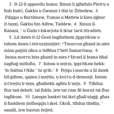
2
It-12-il appostlu huma: Xmun li jgħidulu Pietru u
3
ħuh Indrì, Ġakbu u Ġwanni t-tfal taʼ Żebedew,
Filippu u Bartilmew, Tumas u Mattew li kien jiġbor
4
it-taxxi, Ġakbu bin Alfew, Taddew,
Xmun il-
*
Kanani,
u Ġuda l-Iskarjota li iktar tard ittradieh.
5
Lil dawn it-12 Ġesù bagħathom jippritkaw u
tahom dawn l-istruzzjonijiet: “Tmorrux għand in-nies
6
minn pajjiżi oħra u tidħlux f’belt Samaritana.
Imma morru biss għand in-nies t’Iżrael li huma bħal
7
nagħaġ mitlufin.
Intom u sejrin, ippritkaw hekk:
8
*
‘Is-Saltna t’Alla
hi qrib.’
Fejqu l-morda u lil dawk
bil-ġdiem, qajmu l-mejtin, u keċċu d-demonji. Intom
9
irċivejtu b’xejn, għalhekk agħtu b’xejn.
Tiħdux
flus tad-deheb, tal-fidda, jew tar-ram fil-boroż tal-flus
10
tagħkom.
Lanqas basket tal-ikel għall-vjaġġ, għax
*
il-ħaddiem jistħoqqlu l-ikel. Ukoll, tiħdux tibdila,
sandli, jew bastun żejjed.