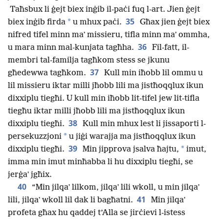
Taħsbux li ġejt biex inġib il-paċi fuq l-art. Jien ġejt
35
*
biex inġib firda
u mhux paċi.
Għax jien ġejt biex
nifred tifel minn maʼ missieru, tifla minn maʼ ommha,
36
u mara minn mal-kunjata tagħha.
Fil-fatt, il-
membri tal-familja tagħkom stess se jkunu
37
għedewwa tagħkom.
Kull min iħobb lil ommu u
lil missieru iktar milli jħobb lili ma jistħoqqlux ikun
dixxiplu tiegħi. U kull min iħobb lit-tifel jew lit-tifla
tiegħu iktar milli jħobb lili ma jistħoqqlux ikun
38
dixxiplu tiegħi.
Kull min mhux lest li jissaporti l-
*
persekuzzjoni
u jiġi warajja ma jistħoqqlux ikun
39
*
dixxiplu tiegħi.
Min jipprova jsalva ħajtu,
imut,
imma min imut minħabba li hu dixxiplu tiegħi, se
jerġaʼ jgħix.
40
“Min jilqaʼ lilkom, jilqaʼ lili wkoll, u min jilqaʼ
41
lili, jilqaʼ wkoll lil dak li bagħatni.
Min jilqaʼ
profeta għax hu qaddej t’Alla se jirċievi l-istess