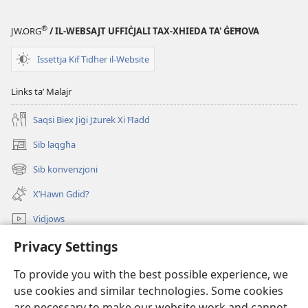
®
JW.ORG
/ IL-WEBSAJT UFFIĊJALI TAX-XHIEDA TA' ĠEĦOVA
Issettja Kif Tidher il-Website
Links taʼ Malajr
Saqsi Biex Jiġi Jżurek Xi Ħadd
Sib laqgħa
(opens
new
Sib konvenzjoni
(opens
window)
new
X’Hawn Ġdid?
window)
Vidjows
Fittex f’JW.ORG
Privacy Settings
To provide you with the best possible experience, we
Donazzjonijiet
(opens
use cookies and similar technologies. Some cookies
new
are necessary to make our website work and cannot