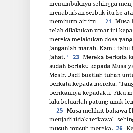
menumbuknya sehingga menja
menaburkan serbuk itu ke ata
21
+
meminum air itu.
Musa b
telah dilakukan umat ini k
mereka melakukan dosa yang 
janganlah marah. Kamu tahu 
23
+
jahat.
Mereka berkata ke
sudah berlaku kepada Musa y
Mesir. Jadi buatlah tuhan un
berkata kepada mereka, ‘Tan
berikannya kepadaku.’ Aku m
lalu keluarlah patung anak lem
25
Musa melihat bahawa H
menjadi tidak terkawal, seh
26
musuh-musuh mereka.
Ke