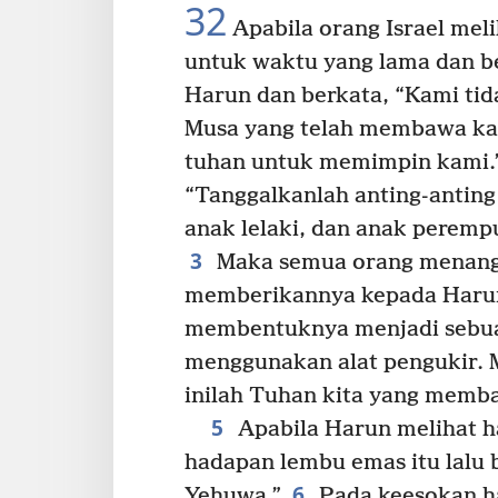
32
Apabila orang Israel mel
untuk waktu yang lama dan b
Harun dan berkata, “Kami tid
Musa yang telah membawa kami
tuhan untuk memimpin kami.
“Tanggalkanlah anting-antin
anak lelaki, dan anak peremp
3
Maka semua orang menangg
memberikannya kepada Haru
membentuknya menjadi sebua
menggunakan alat pengukir. M
inilah Tuhan kita yang membaw
5
Apabila Harun melihat h
hadapan lembu emas itu lalu 
6
Yehuwa.”
Pada keesokan ha