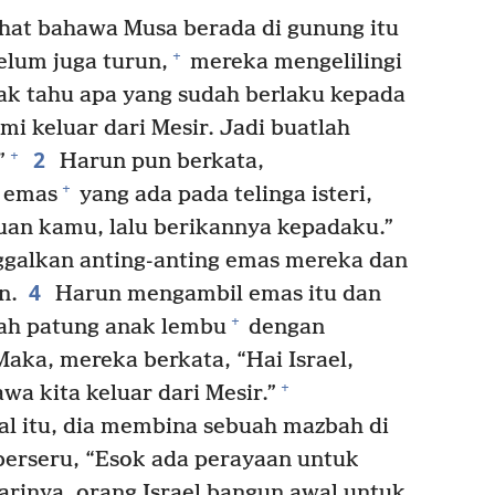
ihat bahawa Musa berada di gunung itu
+
elum juga turun,
mereka mengelilingi
ak tahu apa yang sudah berlaku kepada
 keluar dari Mesir. Jadi buatlah
2
+
”
Harun pun berkata,
+
g emas
yang ada pada telinga isteri,
uan kamu, lalu berikannya kepadaku.”
alkan anting-anting emas mereka dan
4
n.
Harun mengambil emas itu dan
+
h patung anak lembu
dengan
aka, mereka berkata, “Hai Israel,
+
a kita keluar dari Mesir.”
al itu, dia membina sebuah mazbah di
berseru, “Esok ada perayaan untuk
rinya, orang Israel bangun awal untuk