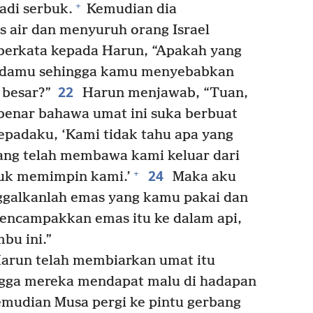
+
di serbuk.
Kemudian dia
s air dan menyuruh orang Israel
erkata kepada Harun, “Apakah yang
epadamu sehingga kamu menyebabkan
22
besar?”
Harun menjawab, “Tuan,
benar bahawa umat ini suka berbuat
padaku, ‘Kami tidak tahu apa yang
ang telah membawa kami keluar dari
24
+
tuk memimpin kami.’
Maka aku
ggalkanlah emas yang kamu pakai dan
encampakkan emas itu ke dalam api,
bu ini.”
arun telah membiarkan umat itu
ingga mereka mendapat malu di hadapan
mudian Musa pergi ke pintu gerbang