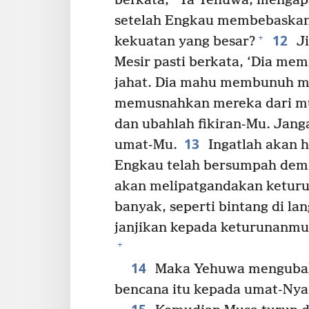
berkata, “Ya Yehuwa, menga
setelah Engkau membebaskan 
12
+
kekuatan yang besar?
Ji
Mesir pasti berkata, ‘Dia me
jahat. Dia mahu membunuh m
memusnahkan mereka dari muk
dan ubahlah fikiran-Mu. Jang
13
umat-Mu.
Ingatlah akan h
Engkau telah bersumpah demi 
akan melipatgandakan ketur
banyak, seperti bintang di lan
janjikan kepada keturunanmu 
+
14
Maka Yehuwa mengubah 
bencana itu kepada umat-Nya