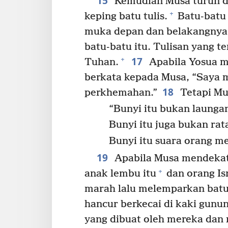
15
Kemudian Musa turun d
+
keping batu tulis.
Batu-batu 
muka depan dan belakangnya
batu-batu itu. Tulisan yang te
17
+
Tuhan.
Apabila Yosua me
berkata kepada Musa, “Saya 
18
perkhemahan.”
Tetapi Mu
“Bunyi itu bukan laung
Bunyi itu juga bukan ra
Bunyi itu suara orang m
19
Apabila Musa mendekat
+
anak lembu itu
dan orang Isr
marah lalu melemparkan batu
hancur berkecai di kaki gunun
yang dibuat oleh mereka dan 