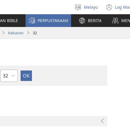
Melayu
Log Ma
Pilih
(me
Bahasa
teti
AN BIBLE
PERPUSTAKAAN
BERITA
MEN
baha
Keluaran
32
Bab