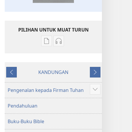
PILIHAN UNTUK MUAT TURUN
Pilihan
Pilihan
untuk
untuk
memuat
memuat
turun
turun
KANDUNGAN
bahan
audio
Sebelumnya
Seterusnya
terbitan
Kitab
Kitab
Suci
Pengenalan kepada Firman Tuhan
Tunjukkan
Suci
Terjemahan
lagi
Terjemahan
Dunia
Pendahuluan
Dunia
Baharu
Baharu
Buku-Buku Bible