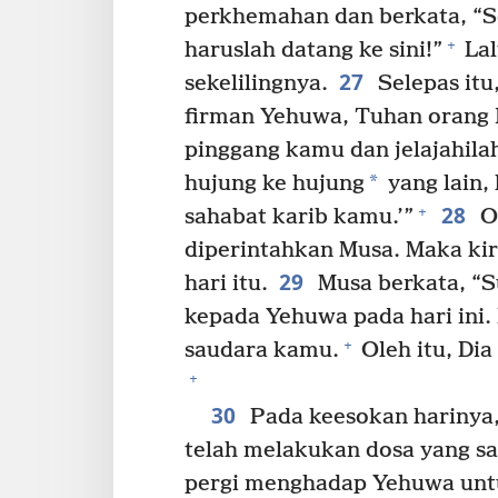
perkhemahan dan berkata, “S
+
haruslah datang ke sini!”
Lal
27
sekelilingnya.
Selepas itu
firman Yehuwa, Tuhan orang I
pinggang kamu dan jelajahila
*
hujung ke hujung
yang lain, 
28
+
sahabat karib kamu.’”
O
diperintahkan Musa. Maka kir
29
hari itu.
Musa berkata, “S
kepada Yehuwa pada hari ini.
+
saudara kamu.
Oleh itu, Dia
+
30
Pada keesokan harinya,
telah melakukan dosa yang sa
pergi menghadap Yehuwa un