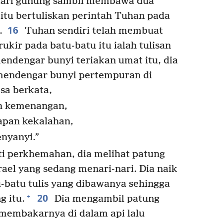
ari gunung sambil membawa dua
itu bertuliskan perintah Tuhan pada
16
.
Tuhan sendiri telah membuat
rukir pada batu-batu itu ialah tulisan
ndengar bunyi teriakan umat itu, dia
mendengar bunyi pertempuran di
sa berkata,
an kemenangan,
tapan kekalahan,
enyanyi.”
i perkhemahan, dia melihat patung
ael yang sedang menari-nari. Dia naik
-batu tulis yang dibawanya sehingga
20
+
g itu.
Dia mengambil patung
membakarnya di dalam api lalu