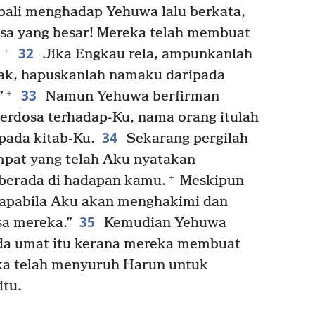
ali menghadap Yehuwa lalu berkata,
osa yang besar! Mereka telah membuat
32
+
!
Jika Engkau rela, ampunkanlah
dak, hapuskanlah namaku daripada
33
+
”
Namun Yehuwa berfirman
erdosa terhadap-Ku, nama orang itulah
34
pada kitab-Ku.
Sekarang pergilah
mpat yang telah Aku nyatakan
+
berada di hadapan kamu.
Meskipun
 apabila Aku akan menghakimi dan
35
a mereka.”
Kemudian Yehuwa
a umat itu kerana mereka membuat
ka telah menyuruh Harun untuk
tu.