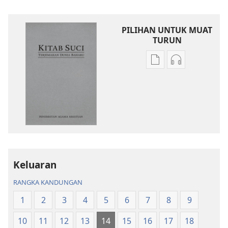
PILIHAN UNTUK MUAT
TURUN
Pilihan
Pilihan
untuk
untuk
memuat
memuat
turun
turun
bahan
audio
terbitan
Kitab
Kitab
Suci
Suci
Terjemahan
Terjemahan
Dunia
Keluaran
Dunia
Baharu
RANGKA KANDUNGAN
Baharu
1
2
3
4
5
6
7
8
9
10
11
12
13
14
15
16
17
18