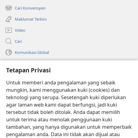
tetingkap
Cari Konvensyen
(membuka
baharu)
tetingkap
Maklumat Terkini
baharu)
Video
Cari
Komunikasi Global
Bantuan
Tetapan Privasi
Sumbangan
(membuka
Untuk memberi anda pengalaman yang sebaik
tetingkap
mungkin, kami menggunakan kuki (cookies) dan
baharu)
PERPUSTAKAAN DALAM TALIAN Watchtower
teknologi yang serupa. Sesetengah kuki diperlukan
(membuka
agar laman web kami dapat berfungsi, jadi kuki
tetingkap
®
JW Hub
baharu)
tersebut tidak boleh ditolak. Anda dapat memilih
(membuka
tetingkap
untuk terima atau menolak penggunaan kuki
®
JW Library
baharu)
tambahan, yang hanya digunakan untuk memperbaik
pengalaman anda. Data ini tidak akan dijual atau
®
Watchtower Library