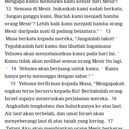
Mengapa kamu membawa kami keluar dari Mesir?
12
Semasa di Mesir, bukankah kami sudah berkata,
‘Jangan ganggu kami. Biarlah kami menjadi hamba
orang Mesir’? Lebih baik kami menjadi hamba orang
+
13
Mesir daripada mati di padang belantara.”
+
Musa berkata kepada mereka, “Janganlah takut!
Teguhkanlah hati kamu dan lihatlah bagaimana
+
Yehuwa akan menyelamatkan kamu pada hari ini.
Kamu tidak akan melihat semua orang Mesir itu lagi.
+
+
14
Yehuwa akan berjuang untuk kamu.
Kamu
*
hanya perlu menunggu dengan sabar.”
15
Yehuwa berfirman kepada Musa, “Mengapakah
engkau terus berseru kepada-Ku? Beritahulah orang
16
Israel supaya meneruskan perjalanan mereka.
Angkatlah tongkatmu dan hulurkannya ke atas laut.
Air laut akan terbelah, dan umat Israel akan
17
menyeberangi laut di atas tanah yang kering.
Tetapi Aku akan membiarkan orang Mesir berkeras