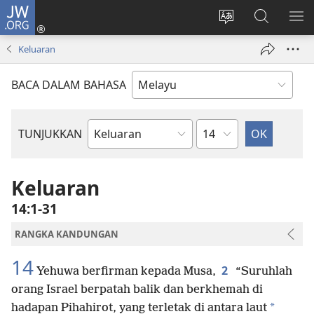
JW.ORG
Log
Masuk
Tukar
Cari
TU
(membuka
bahasa
JW.ORG
ME
Keluaran
tetingkap
laman
baharu)
web
BACA DALAM BAHASA
Bab
TUNJUKKAN
Buku
Bible
Keluaran
14:1-31
RANGKA KANDUNGAN
14
2
Yehuwa berfirman kepada Musa,
“Suruhlah
orang Israel berpatah balik dan berkhemah di
*
hadapan Pihahirot, yang terletak di antara laut