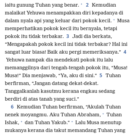
+
2
iaitu gunung Tuhan yang benar.
Kemudian
malaikat Yehuwa menampakkan diri kepadanya di
+
dalam nyala api yang keluar dari pokok kecil.
Musa
memperhatikan pokok kecil itu bernyala, tetapi
3
pokok itu tidak terbakar.
Jadi dia berkata,
“Mengapakah pokok kecil ini tidak terbakar? Hal ini
4
sangat luar biasa! Baik aku pergi memeriksanya.”
Yehuwa nampak dia mendekati pokok itu lalu
memanggilnya dari tengah-tengah pokok itu, “Musa!
5
Musa!” Dia menjawab, “Ya, aku di sini.”
Tuhan
berfirman, “Jangan datang dekat-dekat.
Tanggalkanlah kasutmu kerana engkau sedang
berdiri di atas tanah yang suci.”
6
Kemudian Tuhan berfirman, “Akulah Tuhan
+
nenek moyangmu. Aku Tuhan Abraham,
Tuhan
+
+
Ishak,
dan Tuhan Yakub.”
Lalu Musa menutup
mukanya kerana dia takut memandang Tuhan yang