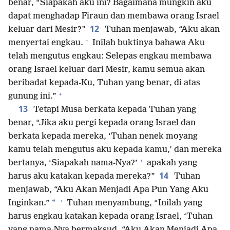
benar, “Siapakah aku ini? Bagaimana mungkin aku
dapat menghadap Firaun dan membawa orang Israel
12
keluar dari Mesir?”
Tuhan menjawab, “Aku akan
+
menyertai engkau.
Inilah buktinya bahawa Aku
telah mengutus engkau: Selepas engkau membawa
orang Israel keluar dari Mesir, kamu semua akan
beribadat kepada-Ku, Tuhan yang benar, di atas
+
gunung ini.”
13
Tetapi Musa berkata kepada Tuhan yang
benar, “Jika aku pergi kepada orang Israel dan
berkata kepada mereka, ‘Tuhan nenek moyang
kamu telah mengutus aku kepada kamu,’ dan mereka
+
bertanya, ‘Siapakah nama-Nya?’
apakah yang
14
harus aku katakan kepada mereka?”
Tuhan
menjawab, “Aku Akan Menjadi Apa Pun Yang Aku
+
*
Inginkan.”
Tuhan menyambung, “Inilah yang
harus engkau katakan kepada orang Israel, ‘Tuhan
yang nama-Nya bermaksud, “Aku Akan Menjadi Apa