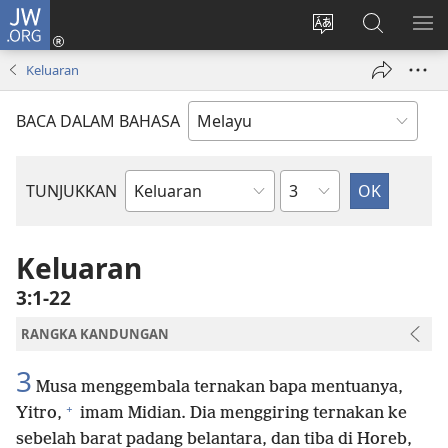
JW.ORG
Log
Masuk
Tukar
Cari
TU
(membuka
bahasa
JW.ORG
ME
Keluaran
tetingkap
laman
baharu)
web
BACA DALAM BAHASA
Bab
TUNJUKKAN
Buku
Bible
Keluaran
3:1-22
RANGKA KANDUNGAN
3
Musa menggembala ternakan bapa mentuanya,
+
Yitro,
imam Midian. Dia menggiring ternakan ke
sebelah barat padang belantara, dan tiba di Horeb,