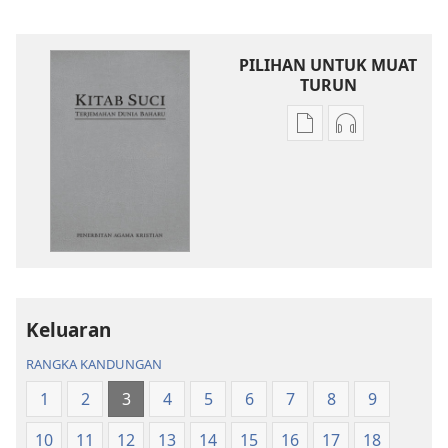
PILIHAN UNTUK MUAT
TURUN
Pilihan
Pilihan
untuk
untuk
memuat
memuat
turun
turun
bahan
audio
terbitan
Kitab
Kitab
Suci
Suci
Terjemahan
Terjemahan
Dunia
Keluaran
Dunia
Baharu
RANGKA KANDUNGAN
Baharu
1
2
3
4
5
6
7
8
9
10
11
12
13
14
15
16
17
18