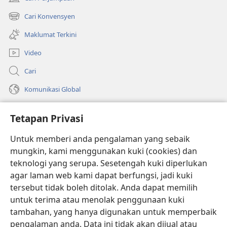
(membuka
tetingkap
Cari Konvensyen
(membuka
baharu)
tetingkap
Maklumat Terkini
baharu)
Video
Cari
Komunikasi Global
Bantuan
Tetapan Privasi
Sumbangan
(membuka
Untuk memberi anda pengalaman yang sebaik
tetingkap
mungkin, kami menggunakan kuki (cookies) dan
baharu)
PERPUSTAKAAN DALAM TALIAN Watchtower
teknologi yang serupa. Sesetengah kuki diperlukan
(membuka
agar laman web kami dapat berfungsi, jadi kuki
tetingkap
®
JW Hub
baharu)
tersebut tidak boleh ditolak. Anda dapat memilih
(membuka
tetingkap
untuk terima atau menolak penggunaan kuki
®
JW Library
baharu)
tambahan, yang hanya digunakan untuk memperbaik
pengalaman anda. Data ini tidak akan dijual atau
®