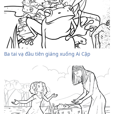
Ba tai vạ đầu tiên giáng xuống Ai Cập