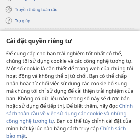
Truyền thông toàn cầu
Trợ giúp
Đóng góp
(mở
Cài đặt quyền riêng tư
cửa
sổ
Để cung cấp cho bạn trải nghiệm tốt nhất có thể,
THƯ VIỆN TRỰC TUYẾN Tháp Canh
(mở
mới)
chúng tôi sử dụng cookie và các công nghệ tương tự.
cửa
®
JW Hub
Một số cookie là cần thiết để trang web của chúng tôi
sổ
(mở
mới)
hoạt động và không thể bị từ chối. Bạn có thể chấp
cửa
®
JW Library
sổ
nhận hoặc từ chối việc sử dụng các cookie bổ sung
mới)
mà chúng tôi chỉ sử dụng để cải thiện trải nghiệm của
Thư viện Tháp Canh
bạn. Không có dữ liệu nào trong số này sẽ được bán
hoặc sử dụng để tiếp thị. Để biết thêm, hãy đọc
Chính
sách toàn cầu về việc sử dụng các cookie và những
công nghệ tương tự
. Bạn có thể tùy chỉnh cài đặt của
mình bất kỳ lúc nào bằng cách truy cập
Chính sách
Copyright
© 2026 Watch Tower Bible and Tract Society of Pennsylvania.
ĐIỀU KHOẢN SỬ DỤNG
|
CHÍNH SÁCH BẢO MẬT
|
CÀI ĐẶT QUYỀN
bảo mật
.
RIÊNG TƯ