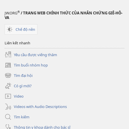
®
JW.ORG
/ TRANG WEB CHÍNH THỨC CỦA NHÂN CHỨNG GIÊ-HÔ-
VA
Chế độ nền
Liên kết nhanh
Yêu cầu được viếng thăm
Tìm buổi nhóm họp
(mở
cửa
Tìm đại hội
(mở
sổ
cửa
mới)
Có gì mới?
sổ
mới)
Video
Videos with Audio Descriptions
Tìm kiếm
Thông tin y khoa dành cho bác sĩ