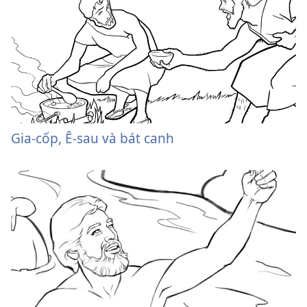
Gia-cốp, Ê-sau và bát canh