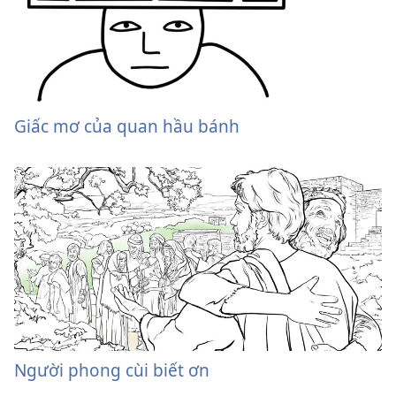
Giấc mơ của quan hầu bánh
Người phong cùi biết ơn