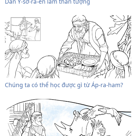
Dân Y-sơ-ra-ên làm thần tượng
Chúng ta có thể học được gì từ Áp-ra-ham?