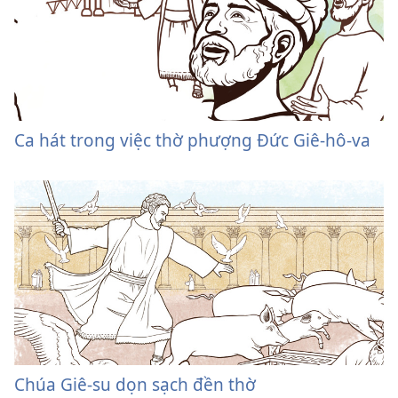
Ca hát trong việc thờ phượng Đức Giê-hô-va
Chúa Giê-su dọn sạch đền thờ