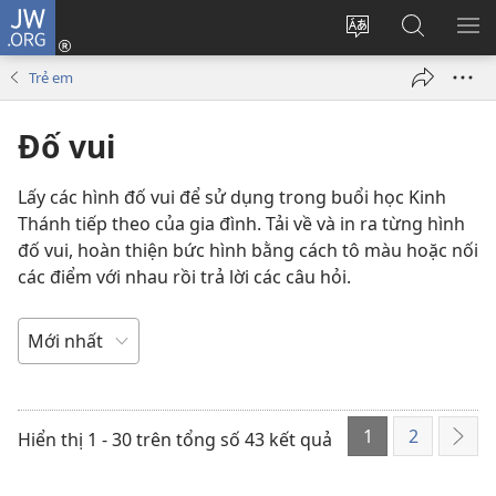
JW.ORG
Đăng
nhập
Thay
Tìm
HI
(mở
đổi
kiếm
BẢ
Trẻ em
cửa
ngôn
JW.ORG
CH
sổ
ngữ
Đố vui
mới)
của
trang
Lấy các hình đố vui để sử dụng trong buổi học Kinh
Thánh tiếp theo của gia đình. Tải về và in ra từng hình
đố vui, hoàn thiện bức hình bằng cách tô màu hoặc nối
các điểm với nhau rồi trả lời các câu hỏi.
SẮP
XẾP
THỨ
1
2
TỰ
Hiển thị 1 - 30 trên tổng số 43 kết quả
Tiếp
THEO
the