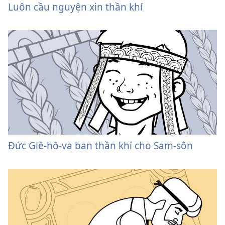
Luôn cầu nguyện xin thần khí
Đức Giê-hô-va ban thần khí cho Sam-sôn