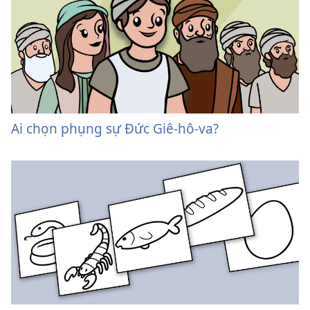
Ai chọn phụng sự Đức Giê-hô-va?