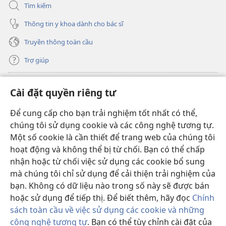
Tìm kiếm
Thông tin y khoa dành cho bác sĩ
Truyền thông toàn cầu
Trợ giúp
Đóng góp
(mở
Cài đặt quyền riêng tư
cửa
sổ
Để cung cấp cho bạn trải nghiệm tốt nhất có thể,
THƯ VIỆN TRỰC TUYẾN Tháp Canh
(mở
mới)
chúng tôi sử dụng cookie và các công nghệ tương tự.
cửa
®
JW Hub
Một số cookie là cần thiết để trang web của chúng tôi
sổ
(mở
mới)
hoạt động và không thể bị từ chối. Bạn có thể chấp
cửa
®
JW Library
sổ
nhận hoặc từ chối việc sử dụng các cookie bổ sung
mới)
mà chúng tôi chỉ sử dụng để cải thiện trải nghiệm của
Thư viện Tháp Canh
bạn. Không có dữ liệu nào trong số này sẽ được bán
hoặc sử dụng để tiếp thị. Để biết thêm, hãy đọc
Chính
sách toàn cầu về việc sử dụng các cookie và những
công nghệ tương tự
. Bạn có thể tùy chỉnh cài đặt của