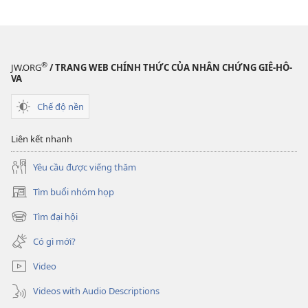
®
JW.ORG
/ TRANG WEB CHÍNH THỨC CỦA NHÂN CHỨNG GIÊ-HÔ-
VA
Chế độ nền
Liên kết nhanh
Yêu cầu được viếng thăm
Tìm buổi nhóm họp
(mở
cửa
Tìm đại hội
(mở
sổ
cửa
mới)
Có gì mới?
sổ
mới)
Video
Videos with Audio Descriptions