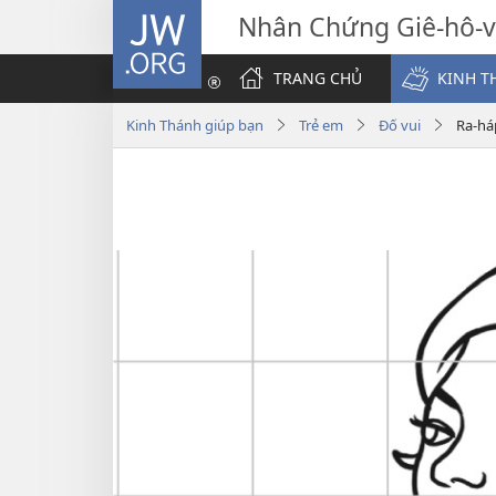
JW.ORG
Nhân Chứng Giê-hô-
TRANG CHỦ
KINH T
Kinh Thánh giúp bạn
Trẻ em
Đố vui
Ra-há