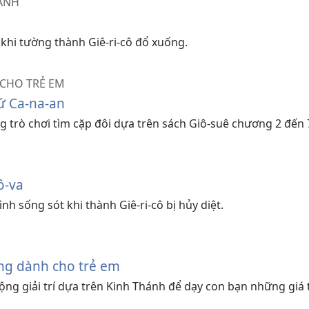
ÁNH
 khi tường thành Giê-ri-cô đổ xuống.
CHO TRẺ EM
ứ Ca-na-an
g trò chơi tìm cặp đôi dựa trên sách Giô-suê chương 2 đến 
ô-va
nh sống sót khi thành Giê-ri-cô bị hủy diệt.
ộng dành cho trẻ em
ng giải trí dựa trên Kinh Thánh để dạy con bạn những giá tr