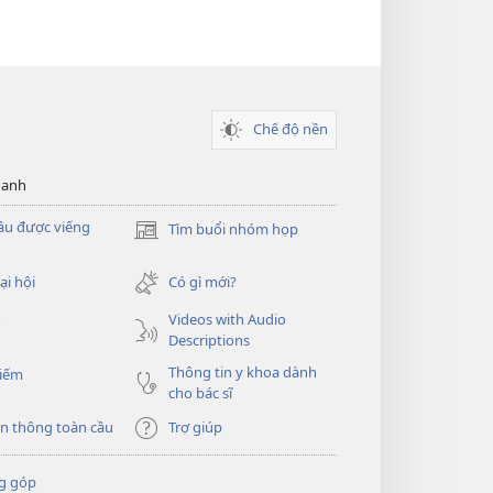
Chế độ nền
hanh
ầu được viếng
Tìm buổi nhóm họp
(mở
cửa
sổ
ại hội
Có gì mới?
mới)
Videos with Audio
o
Descriptions
Thông tin y khoa dành
kiếm
cho bác sĩ
n thông toàn cầu
Trợ giúp
g góp