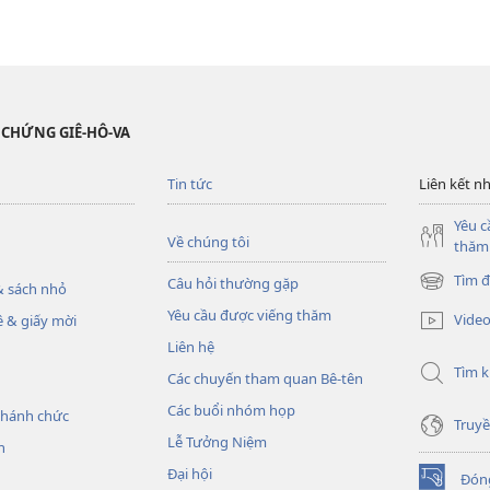
 CHỨNG GIÊ-HÔ-VA
Tin tức
Liên kết n
Yêu c
Về chúng tôi
thăm
Tìm đ
Câu hỏi thường gặp
 sách nhỏ
(mở
cửa
Yêu cầu được viếng thăm
Vide
 & giấy mời
sổ
Liên hệ
mới)
Tìm 
Các chuyến tham quan Bê-tên
Các buổi nhóm họp
thánh chức
Truyề
Lễ Tưởng Niệm
h
Đại hội
Đón
(mở