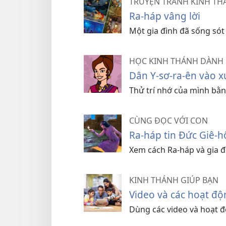
TRUYỆN TRANH KINH TH
Ra-háp vâng lời
Một gia đình đã sống sót
HỌC KINH THÁNH DÀNH 
Dân Y-sơ-ra-ên vào x
Thử trí nhớ của mình bằn
CÙNG ĐỌC VỚI CON
Ra-háp tin Đức Giê-h
Xem cách Ra-háp và gia đì
KINH THÁNH GIÚP BẠN
Video và các hoạt đ
Dùng các video và hoạt độ