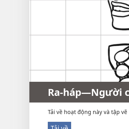
Ra-háp​—Người c
Tải về hoạt động này và tập vẽ
Tải về