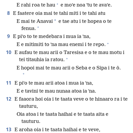
+
E rahi roa te hau
e moˈe noa ˈtu te avaˈe.
8
E faatere oia mai te tahi miti i te tahi atu
*
E mai te Anavai
e tae atu i te hopea o te
+
fenua.
9
E piˈo to te medebara i mua ia ˈna,
+
E e mitimiti to ˈna mau enemi i te repo.
10
E aufau te mau arii o Taresisa e o te mau motu i
+
tei titauhia ia ratou.
E hopoi mai te mau arii o Seba e o Sipa i te ô.
+
11
E piˈo te mau arii atoa i mua ia ˈna,
E e tavini te mau nunaa atoa ia ˈna.
12
E faaora hoi oia i te taata veve o te hinaaro ra i te
tauturu,
Oia atoa i te taata haihai e te taata aita e
tauturu.
13
E aroha oia i te taata haihai e te veve,