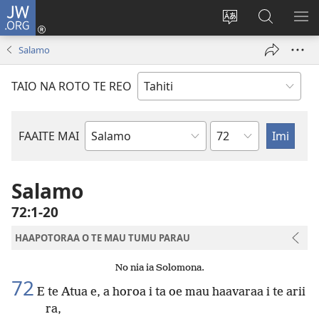
JW.ORG
Nati
(opens
Taui
Maimiraa
FAA
new
i
i
MA
Salamo
window)
te
nia
TE
reo
JW.ORG
TA
TAIO NA ROTO TE REO
o
AR
te
reni
Pene
FAAITE MAI
Buka
o
te
Salamo
Bibilia
72:1-20
HAAPOTORAA O TE MAU TUMU PARAU
No nia ia Solomona.
72
E te Atua e, a horoa i ta oe mau haavaraa i te arii
ra,