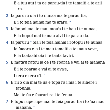
E a tuu atu i ta oe parau-tia i te tamaiti a te arii
+
ra.
2
Ia paruru oia i to nunaa ma te parau-tia,
+
E i to feia haihai ma te afaro.
3
Ia hopoi mai te mau mouˈa i te hau i te nunaa,
E ia hopoi mai te mau aivi i te parau-tia.
4
*
Ia paruru
oia i te feia haihai i rotopu i te nunaa,
Ia faaora oia i te mau tamaiti a te taata veve,
+
E ia taataahi oia i te taata taviri.
5
E mǎtaˈu ratou ia oe i te roaraa e vai ai te mahana
E i te roaraa e vai ai te avaˈe,
+
I tera e tera uˈi.
6
E riro oia mai te ûa e topa ra i nia i te aihere i
tâpûhia,
+
Mai te ûa e faarari ra i te fenua.
7
E tupu ruperupe mai te feia parau-tia i to ˈna mau
+
mahana.