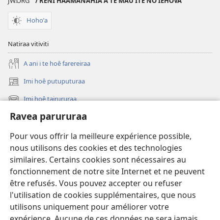
JW.ORG
/ RENI HAAMANAHIA A TE MAU ITE NO IEHOVA
Hohoˈa
Natiraa vitiviti
A ani i te hoê farereiraa
Imi hoê putuputuraa
(opens
new
Imi hoê tairururaa
(opens
window)
new
Ravea parururaa
Eaha te mea apî
window)
Video
Pour vous offrir la meilleure expérience possible,
nous utilisons des cookies et des technologies
Maimiraa
similaires. Certains cookies sont nécessaires au
fonctionnement de notre site Internet et ne peuvent
Te mau ô
(opens
être refusés. Vous pouvez accepter ou refuser
new
l'utilisation de cookies supplémentaires, que nous
window)
VAIRAA PAPAI NATIRARA Watchtower
utilisons uniquement pour améliorer votre
(opens
expérience. Aucune de ces données ne sera jamais
new