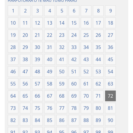
HAAPOTORAA O TE MAU TUMU PARAU
o
Te
1
2
3
4
5
6
7
8
9
te
Bibilia,
ao
Huriraa
10
11
12
13
14
15
16
17
18
apî
o
te
19
20
21
22
23
24
25
26
27
ao
28
29
30
31
32
33
34
35
36
apî
37
38
39
40
41
42
43
44
45
46
47
48
49
50
51
52
53
54
55
56
57
58
59
60
61
62
63
64
65
66
67
68
69
70
71
72
73
74
75
76
77
78
79
80
81
82
83
84
85
86
87
88
89
90
91
92
93
94
95
96
97
98
99