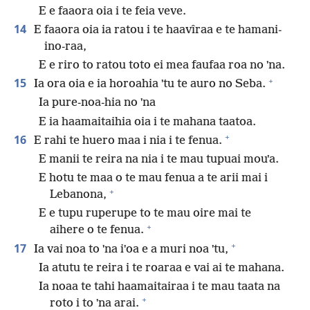
E e faaora oia i te feia veve.
14
E faaora oia ia ratou i te haavîraa e te hamani-
ino-raa,
E e riro to ratou toto ei mea faufaa roa no ˈna.
+
15
Ia ora oia e ia horoahia ˈtu te auro no Seba.
Ia pure-noa-hia no ˈna
E ia haamaitaihia oia i te mahana taatoa.
+
16
E rahi te huero maa i nia i te fenua.
E manii te reira na nia i te mau tupuai mouˈa.
E hotu te maa o te mau fenua a te arii mai i
+
Lebanona,
E e tupu ruperupe to te mau oire mai te
+
aihere o te fenua.
+
17
Ia vai noa to ˈna iˈoa e a muri noa ˈtu,
Ia atutu te reira i te roaraa e vai ai te mahana.
Ia noaa te tahi haamaitairaa i te mau taata na
+
roto i to ˈna arai.