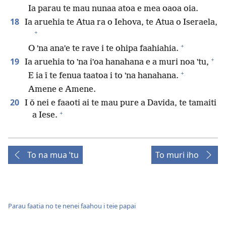
Ia parau te mau nunaa atoa e mea oaoa oia.
18
Ia aruehia te Atua ra o Iehova, te Atua o Iseraela,
+
+
O ˈna anaˈe te rave i te ohipa faahiahia.
+
19
Ia aruehia to ˈna iˈoa hanahana e a muri noa ˈtu,
+
E ia î te fenua taatoa i to ˈna hanahana.
Amene e Amene.
20
I ǒ nei e faaoti ai te mau pure a Davida, te tamaiti
+
a Iese.
To na mua ˈtu
To muri iho
Parau faatia no te nenei faahou i teie papai