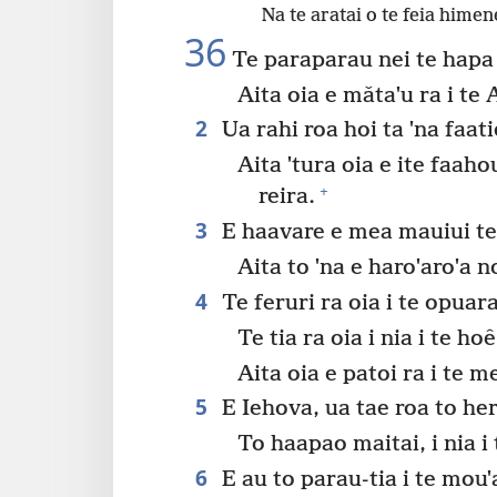
Na te aratai o te feia himen
36
Te paraparau nei te hapa i
Aita oia e mǎtaˈu ra i te 
2
Ua rahi roa hoi ta ˈna faatie
Aita ˈtura oia e ite faahou
+
reira.
3
E haavare e mea mauiui te
Aita to ˈna e haroˈaroˈa n
4
Te feruri ra oia i te opuaraa
Te tia ra oia i nia i te ho
Aita oia e patoi ra i te m
5
E Iehova, ua tae roa to here 
To haapao maitai, i nia i
6
E au to parau-tia i te mouˈ