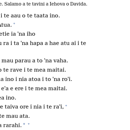
e. Salamo a te tavini a Iehova o Davida.
 te aau o te taata ino.
+
Atua.
tie ia ˈna iho
 ra i ta ˈna hapa a hae atu ai i te
 mau parau a to ˈna vaha.
o te rave i te mea maitai.
 ino i nia atoa i to ˈna roˈi.
ê eˈa e ere i te mea maitai.
ea ino.
+
taiva ore i nia i te raˈi,
 te mau ata.
+
*
a rarahi.