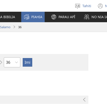
Tahiti
N
Maiti
(
te
n
A BIBILIA
PIAHIA
PARAU APÎ
NO NIA 
reo
w
Salamo
36
Pene