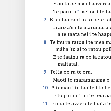
E au ta oe mau haavaraa 
*
Te paruru
nei oe i te t
7
E faufaa rahi to to here tai
I raro aˈe i te marumaru 
a te taata nei i te haap
8
Te inu ra ratou i te mea mai
mâha ˈtu ai to ratou poi
E te faainu ra oe ia rato
+
maitatai.
9
+
Tei ia oe ra te ora.
Maoti to maramarama e i
10
A tamau i te faaite i to her
E to parau-tia i te feia aa
11
Eiaha te avae o te taata te