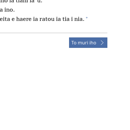
no ia tiahi ia ˈu.
a ino.
+
ita e haere ia ratou ia tia i nia.
To muri iho