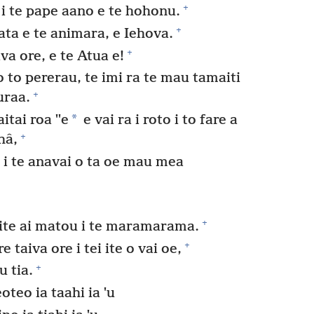
+
i te pape aano e te hohonu.
+
aata e te animara, e Iehova.
+
va ore, e te Atua e!
o to pererau, te imi ra te mau tamaiti
+
uraa.
*
tai roa ˈˈe
e vai ra i roto i to fare a
+
hâ,
u i te anavai o ta oe mau mea
+
te ai matou i te maramarama.
+
e taiva ore i tei ite o vai oe,
+
u tia.
oteo ia taahi ia ˈu