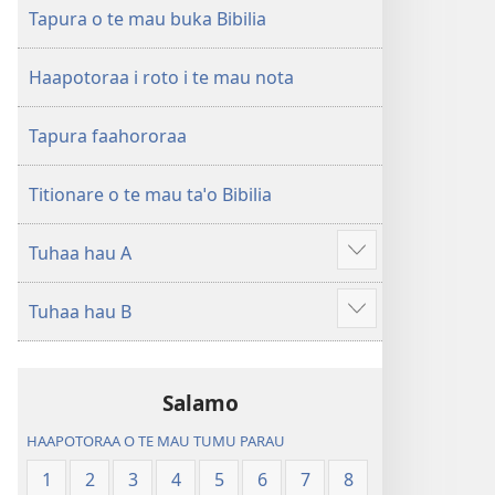
ao
Huriraa
Tapura o te mau buka Bibilia
apî
o
te
Haapotoraa i roto i te mau nota
ao
apî
Tapura faahororaa
Titionare o te mau taˈo Bibilia
Tuhaa hau A
Hi
ˈo
Tuhaa hau B
hau
Hi
atu
ˈo
â
hau
Salamo
atu
â
HAAPOTORAA O TE MAU TUMU PARAU
1
2
3
4
5
6
7
8