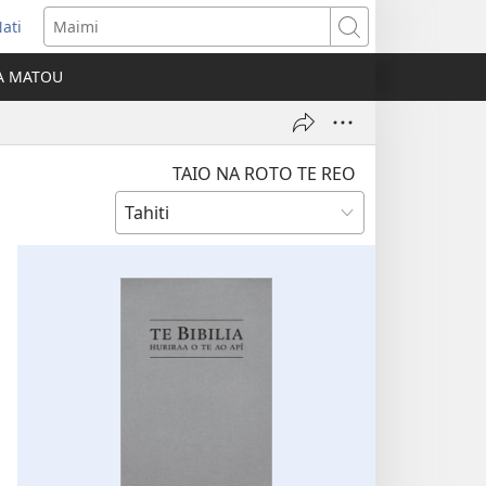
ati
opens
Maimi
ew
IA MATOU
indow)
TAIO NA ROTO TE REO