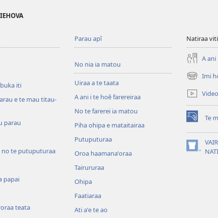
 IEHOVA
Parau apî
Natiraa viti
A ani 
No nia ia matou
Imi h
(opens
Uiraa a te taata
 buka iti
new
Vide
A ani i te hoê farereiraa
window)
arau e te mau titau-
No te farerei ia matou
Te m
(opens
u parau
Piha ohipa e mataitairaa
new
Putuputuraa
window)
VAIR
 no te putuputuraa
(opens
NAT
Oroa haamanaˈoraa
new
Tairururaa
window)
a papai
Ohipa
Faatiaraa
oraa teata
Ati aˈe te ao