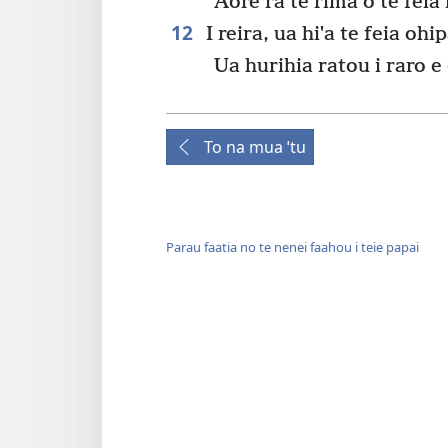
Aore ra te rima o te feia i
12
I reira, ua hiˈa te feia ohip
Ua hurihia ratou i raro e e
To na mua ˈtu
Parau faatia no te nenei faahou i teie papai