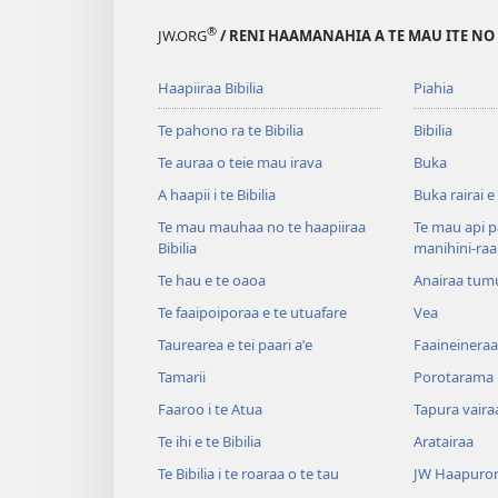
®
JW.ORG
/ RENI HAAMANAHIA A TE MAU ITE NO
Haapiiraa Bibilia
Piahia
Te pahono ra te Bibilia
Bibilia
Te auraa o teie mau irava
Buka
A haapii i te Bibilia
Buka rairai e
Te mau mauhaa no te haapiiraa
Te mau api p
Bibilia
manihini-raa
Te hau e te oaoa
Anairaa tum
Te faaipoiporaa e te utuafare
Vea
Taurearea e tei paari aˈe
Faaineineraa
Tamarii
Porotarama
Faaroo i te Atua
Tapura vaira
Te ihi e te Bibilia
Aratairaa
Te Bibilia i te roaraa o te tau
JW Haapuror