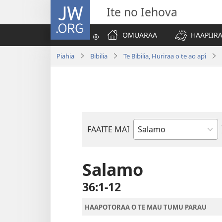
JW.ORG
Ite no Iehova
OMUARAA
HAAPIIRA
Piahia
Bibilia
Te Bibilia, Huriraa o te ao apî
FAAITE MAI
Buka
o
te
Salamo
Bibilia
36:1-12
HAAPOTORAA O TE MAU TUMU PARAU