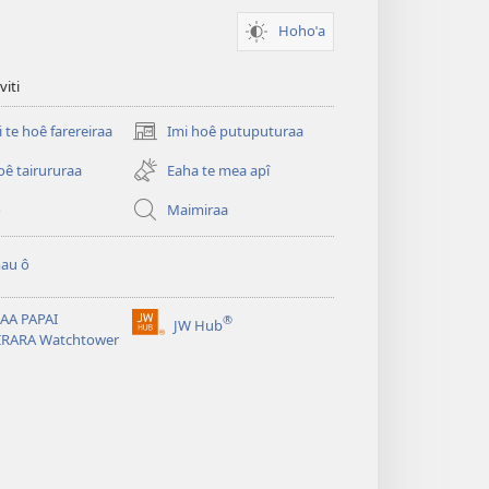
Hohoˈa
viti
i te hoê farereiraa
Imi hoê putuputuraa
(opens
new
oê tairururaa
Eaha te mea apî
window)
o
Maimiraa
au ô
AA PAPAI
®
JW Hub
(opens
IRARA Watchtower
new
window)