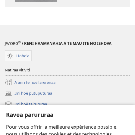
mau
mau
papai
haruharuraa
Te
mea
Bibilia,
faaroo
Huriraa
noa
o
Te
®
JW.ORG
/ RENI HAAMANAHIA A TE MAU ITE NO IEHOVA
te
Bibilia,
ao
Huriraa
Hohoˈa
apî
o
te
Natiraa vitiviti
ao
A ani i te hoê farereiraa
apî
Imi hoê putuputuraa
(opens
new
Imi hoê tairururaa
(opens
window)
new
Ravea parururaa
Eaha te mea apî
window)
Video
Pour vous offrir la meilleure expérience possible,
nous utilisons des cookies et des technologies