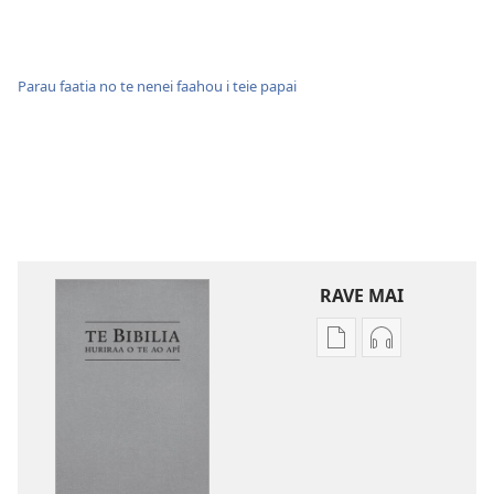
Parau faatia no te nenei faahou i teie papai
RAVE MAI
No
No
te
te
rave
rave
mai
mai
i
i
te
te