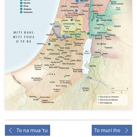
To na mua ˈtu
To muri iho