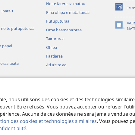
No te farerei ia matou
Te m
(opens
u parau
Piha ohipa e mataitairaa
new
Putuputuraa
window)
VAIR
 no te putuputuraa
(opens
NAT
Oroa haamanaˈoraa
new
Tairururaa
window)
a papai
Ohipa
Faatiaraa
oraa teata
Ati aˈe te ao
 o te mau aamu
ia
ble, nous utilisons des cookies et des technologies similair
a e au i te teata
euvent être refusés. Vous pouvez accepter ou refuser l'uti
périence. Aucune de ces données ne sera jamais vendue ou u
ation des cookies et technologies similaires
. Vous pouvez p
fidentialité
.
and Tract Society of Pennsylvania.
PARAU NO TE FAAOHIPARAA
|
EITA 