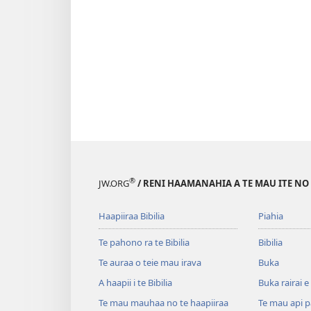
®
JW.ORG
/ RENI HAAMANAHIA A TE MAU ITE NO
Haapiiraa Bibilia
Piahia
Te pahono ra te Bibilia
Bibilia
Te auraa o teie mau irava
Buka
A haapii i te Bibilia
Buka rairai e
Te mau mauhaa no te haapiiraa
Te mau api p