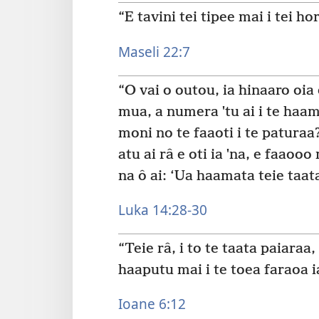
“E tavini tei tipee mai i tei hor
Maseli 22:7
“O vai o outou, ia hinaaro oia 
mua, a numera ˈtu ai i te haamâ
moni no te faaoti i te paturaa?
atu ai râ e oti ia ˈna, e faaooo 
na ô ai: ‘Ua haamata teie taata 
Luka 14:28-30
“Teie râ, i to te taata paiaraa,
haaputu mai i te toea faraoa ia
Ioane 6:12