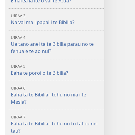
E nafea ia ite o vai te Atua?
ao
Huriraa
apî
o
UIRAA 3
te
Na vai ma i papai i te Bibilia?
ao
apî
UIRAA 4
Ua tano anei ta te Bibilia parau no te
fenua e te ao nui?
UIRAA 5
Eaha te poroi o te Bibilia?
UIRAA 6
Eaha ta te Bibilia i tohu no nia i te
Mesia?
UIRAA 7
Eaha ta te Bibilia i tohu no to tatou nei
tau?