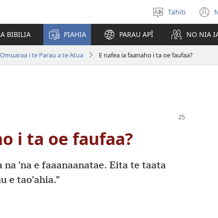
Tahiti
N
Maiti
(
te
n
A BIBILIA
PIAHIA
PARAU APÎ
NO NIA 
reo
w
Omuaraa i te Parau a te Atua
E nafea ia faanaho i ta oe faufaa?
o i ta oe faufaa?
 na ˈna e faaanaanatae. Eita te taata
u e taoˈahia.”