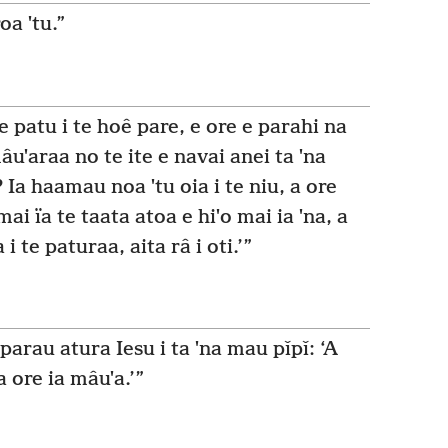
oa ˈtu.”
e patu i te hoê pare, e ore e parahi na
uˈaraa no te ite e navai anei ta ˈna
 Ia haamau noa ˈtu oia i te niu, a ore
mai ïa te taata atoa e hiˈo mai ia ˈna, a
i te paturaa, aita râ i oti.’”
 parau atura Iesu i ta ˈna mau pǐpǐ: ‘A
 ore ia mâuˈa.’”