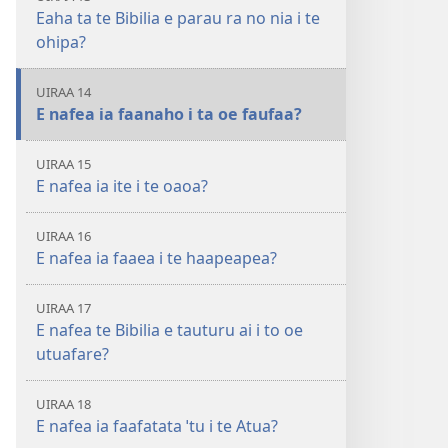
Eaha ta te Bibilia e parau ra no nia i te
ohipa?
UIRAA 14
E nafea ia faanaho i ta oe faufaa?
UIRAA 15
E nafea ia ite i te oaoa?
UIRAA 16
E nafea ia faaea i te haapeapea?
UIRAA 17
E nafea te Bibilia e tauturu ai i to oe
utuafare?
UIRAA 18
E nafea ia faafatata ˈtu i te Atua?