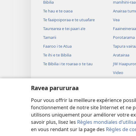
Bibilia
manihini-raa
Te hau e te oaoa
Anairaa tum
Te faaipoiporaa e te utuafare
Vea
Taurearea e tei paari aˈe
Faaineineraa
Tamarii
Porotarama
Faaroo i te Atua
Tapura vaira
Te ihi e te Bibilia
Aratairaa
Te Bibilia i te roaraa o te tau
JW Haapuror
Video
Upaupa
Ravea parururaa
Haruharuraa
Bibilia hautih
Pour vous offrir la meilleure expérience possi
Taioraa Bibili
fonctionnement de notre site Internet et ne p
utilisons uniquement pour améliorer votre ex
savoir plus, lisez les
Règles mondiales d’utilis
en vous rendant sur la page des
Règles de con
Copyright
© 2026 Watch Tower Bible 