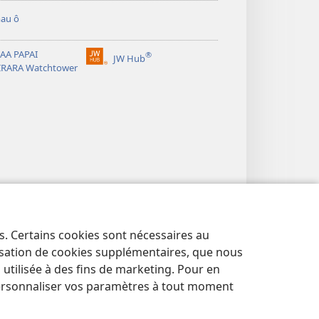
au ô
AA PAPAI
®
JW Hub
(opens
IRARA Watchtower
new
window)
es. Certains cookies sont nécessaires au
lisation de cookies supplémentaires, que nous
tilisée à des fins de marketing. Pour en
ersonnaliser vos paramètres à tout moment
E PUHARAHIA
|
RAVEA PARURURAA