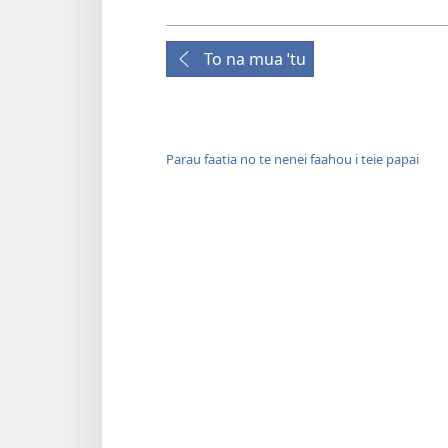
To na mua ˈtu
Parau faatia no te nenei faahou i teie papai