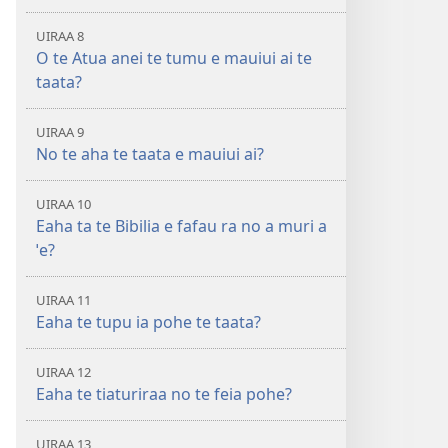
UIRAA 8
O te Atua anei te tumu e mauiui ai te
taata?
UIRAA 9
No te aha te taata e mauiui ai?
UIRAA 10
Eaha ta te Bibilia e fafau ra no a muri a
ˈe?
UIRAA 11
Eaha te tupu ia pohe te taata?
UIRAA 12
Eaha te tiaturiraa no te feia pohe?
UIRAA 13