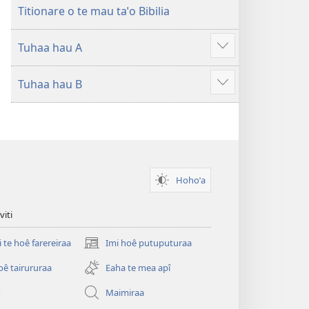
Titionare o te mau taˈo Bibilia
Tuhaa hau A
Hi
ˈo
Tuhaa hau B
hau
Hi
atu
ˈo
â
hau
atu
â
Hohoˈa
viti
i te hoê farereiraa
Imi hoê putuputuraa
(opens
new
oê tairururaa
Eaha te mea apî
window)
o
Maimiraa