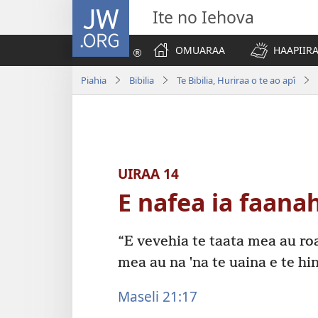
JW.ORG
Ite no Iehova
OMUARAA
HAAPIIRA
Piahia
Bibilia
Te Bibilia, Huriraa o te ao apî
UIRAA 14
E nafea ia faanah
“E vevehia te taata mea au roa
mea au na ˈna te uaina e te hin
Maseli 21:17