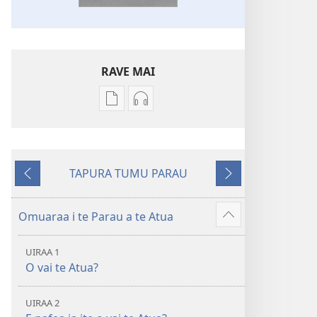
RAVE MAI
No
No
te
te
rave
rave
mai
mai
TAPURA TUMU PARAU
i
i
To
To
te
te
na
muri
mau
mau
mua
iho
Omuaraa i te Parau a te Atua
Hi
papai
haruharuraa
ˈtu
ˈo
Te
mea
UIRAA 1
hau
Bibilia,
faaroo
O vai te Atua?
atu
Huriraa
noa
â
o
Te
UIRAA 2
te
Bibilia,