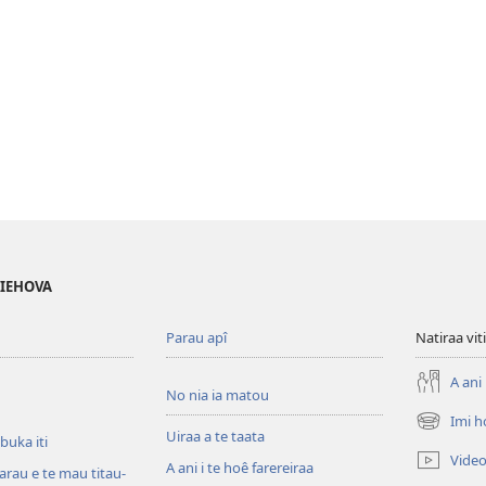
 IEHOVA
Parau apî
Natiraa viti
A ani 
No nia ia matou
Imi h
(opens
Uiraa a te taata
 buka iti
new
Vide
A ani i te hoê farereiraa
window)
arau e te mau titau-