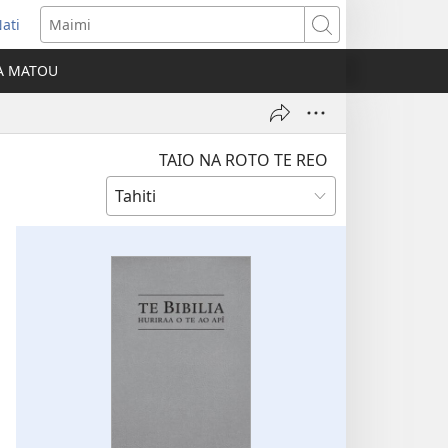
ati
opens
Maimi
ew
IA MATOU
indow)
TAIO NA ROTO TE REO