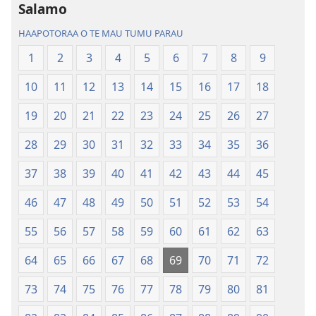
Salamo
Bibilia,
faaroo
Huriraa
noa
HAAPOTORAA O TE MAU TUMU PARAU
o
Te
1
2
3
4
5
6
7
8
9
te
Bibilia,
ao
Huriraa
10
11
12
13
14
15
16
17
18
apî
o
te
19
20
21
22
23
24
25
26
27
ao
28
29
30
31
32
33
34
35
36
apî
37
38
39
40
41
42
43
44
45
46
47
48
49
50
51
52
53
54
55
56
57
58
59
60
61
62
63
64
65
66
67
68
69
70
71
72
73
74
75
76
77
78
79
80
81