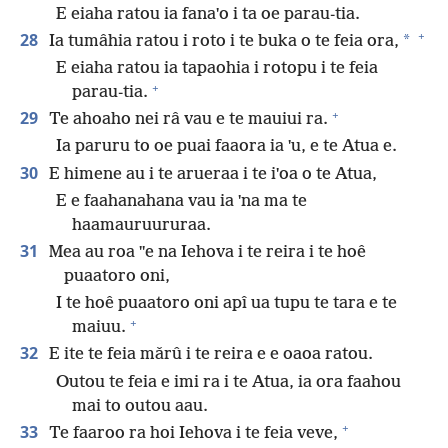
E eiaha ratou ia fanaˈo i ta oe parau-tia.
+
28
*
Ia tumâhia ratou i roto i te buka o te feia ora,
E eiaha ratou ia tapaohia i rotopu i te feia
+
parau-tia.
+
29
Te ahoaho nei râ vau e te mauiui ra.
Ia paruru to oe puai faaora ia ˈu, e te Atua e.
30
E himene au i te arueraa i te iˈoa o te Atua,
E e faahanahana vau ia ˈna ma te
haamauruururaa.
31
Mea au roa ˈˈe na Iehova i te reira i te hoê
puaatoro oni,
I te hoê puaatoro oni apî ua tupu te tara e te
+
maiuu.
32
E ite te feia mǎrû i te reira e e oaoa ratou.
Outou te feia e imi ra i te Atua, ia ora faahou
mai to outou aau.
+
33
Te faaroo ra hoi Iehova i te feia veve,