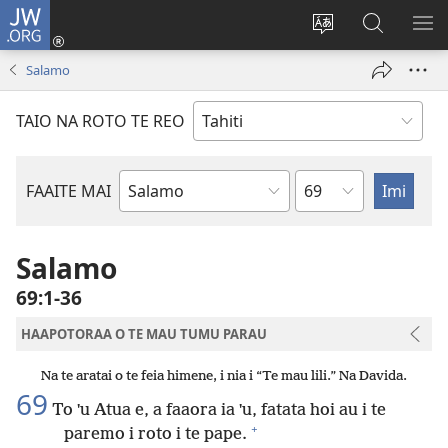
JW.ORG
Nati
(opens
Taui
Maimiraa
FAA
new
i
i
MA
Salamo
window)
te
nia
TE
reo
JW.ORG
TA
TAIO NA ROTO TE REO
o
AR
te
reni
Pene
FAAITE MAI
Buka
o
te
Salamo
Bibilia
69:1-36
HAAPOTORAA O TE MAU TUMU PARAU
Na te aratai o te feia himene, i nia i “Te mau lili.” Na Davida.
69
To ˈu Atua e, a faaora ia ˈu, fatata hoi au i te
+
paremo i roto i te pape.