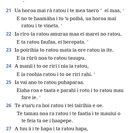
+
+
21
*
Ua horoa mai râ ratou i te mea taero
ei maa,
E no te haamâha i to ˈu poihâ, ua horoa mai
+
ratou i te vineta.
22
Ia riro ta ratou amuraa maa ei marei no ratou,
+
E ta ratou faufaa, ei herepata.
23
Ia poirihia to ratou mata ia ore ratou ia ite,
E ia rûrû noa to ratou tauupu.
24
A manii i to oe riri i nia ia ratou,
+
E ia roohia ratou i to oe riri rahi.
25
Ia vai ano to ratou puhaparaa.
Eiaha roa e taata e parahi i roto i to ratou mau
+
fare ie.
26
Te aˈuaˈu ra hoi ratou i tei tairihia e oe.
Te tamau noa ra ratou i te faatia i te mauiui o
te feia ta oe i haapepe.
27
A tuu â i te hapa i ta ratou hapa,