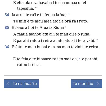
E eita oia e vahavaha i to ˈna nunaa o tei
+
tapeahia.
+
34
Ia arue te raˈi e te fenua ia ˈna,
Te miti e te mau mea atoa e ora ra i roto.
+
35
E faaora hoi te Atua ia Ziona
A faatia faahou atu ai i te mau oire o Iuda,
*
E parahi ratou i reira a fatu atu ai i tera vahi.
36
E fatu te mau huaai o ta ˈna mau tavini i te reira.
+
+
E te feia o te hinaaro ra i to ˈna iˈoa,
e parahi
ratou i reira.
To na mua ˈtu
To muri iho