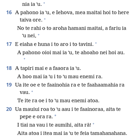
+
nia ia ˈu.
16
A pahono ia ˈu, e Iehova, mea maitai hoi to here
+
taiva ore.
No te rahi o to aroha hamani maitai, a fariu ia
+
ˈu nei,
+
17
E eiaha e huna i to aro i to tavini.
A pahono oioi mai ia ˈu, te ahoaho nei hoi au.
+
18
A tapiri mai e a faaora ia ˈu.
A hoo mai ia ˈu i to ˈu mau enemi ra.
19
Ua ite oe e te faainohia ra e te faahaamahia ra
+
vau.
Te ite ra oe i to ˈu mau enemi atoa.
20
Ua mauiui roa to ˈu aau i te faainoraa, aita te
*
pepe e ora ra.
+
I tiai na vau i te aumihi, aita râ!
Aita atoa i itea mai ia ˈu te feia tamahanahana.