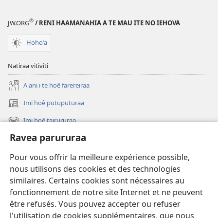
®
JW.ORG
/ RENI HAAMANAHIA A TE MAU ITE NO IEHOVA
Hohoˈa
Natiraa vitiviti
A ani i te hoê farereiraa
Imi hoê putuputuraa
(opens
new
Imi hoê tairururaa
(opens
window)
new
Ravea parururaa
Eaha te mea apî
window)
Video
Pour vous offrir la meilleure expérience possible,
nous utilisons des cookies et des technologies
Maimiraa
similaires. Certains cookies sont nécessaires au
fonctionnement de notre site Internet et ne peuvent
Te mau ô
(opens
être refusés. Vous pouvez accepter ou refuser
new
l'utilisation de cookies supplémentaires, que nous