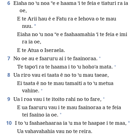
6
Eiaha no ˈu noa ˈˈe e haama ˈi te feia e tiaturi ra ia
oe,
E te Arii hau ê e Fatu ra e Iehova o te mau
*
nuu.
Eiaha no ˈu noa ˈˈe e faahaamahia ˈi te feia e imi
ra ia oe,
E te Atua o Iseraela.
+
7
No oe au e faaruru ai i te faainoraa.
+
Te tapoˈi ra te haama i to ˈu hohoˈa mata.
8
Ua riro vau ei taata ê no to ˈu mau taeae,
Ei taata ê no te mau tamaiti a to ˈu metua
+
vahine.
+
9
Ua î roa vau i te itoito rahi no to fare,
E ua faaruru vau i te mau faainoraa a te feia
+
tei faaino ia oe.
10
*
I to ˈu faahaehaaraa ia ˈu ma te haapae i te maa,
Ua vahavahahia vau no te reira.