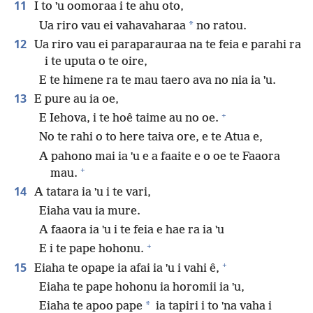
11
I to ˈu oomoraa i te ahu oto,
*
Ua riro vau ei vahavaharaa
no ratou.
12
Ua riro vau ei paraparauraa na te feia e parahi ra
i te uputa o te oire,
E te himene ra te mau taero ava no nia ia ˈu.
13
E pure au ia oe,
+
E Iehova, i te hoê taime au no oe.
No te rahi o to here taiva ore, e te Atua e,
A pahono mai ia ˈu e a faaite e o oe te Faaora
+
mau.
14
A tatara ia ˈu i te vari,
Eiaha vau ia mure.
A faaora ia ˈu i te feia e hae ra ia ˈu
+
E i te pape hohonu.
+
15
Eiaha te opape ia afai ia ˈu i vahi ê,
Eiaha te pape hohonu ia horomii ia ˈu,
*
Eiaha te apoo pape
ia tapiri i to ˈna vaha i