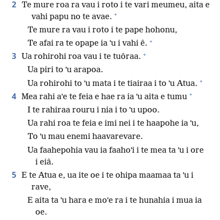
2
Te mure roa ra vau i roto i te vari meumeu, aita e
+
vahi papu no te avae.
Te mure ra vau i roto i te pape hohonu,
+
Te afai ra te opape ia ˈu i vahi ê.
+
3
Ua rohirohi roa vau i te tuôraa.
Ua piri to ˈu arapoa.
+
Ua rohirohi to ˈu mata i te tiairaa i to ˈu Atua.
+
4
Mea rahi aˈe te feia e hae ra ia ˈu aita e tumu
I te rahiraa rouru i nia i to ˈu upoo.
Ua rahi roa te feia e imi nei i te haapohe ia ˈu,
To ˈu mau enemi haavarevare.
Ua faahepohia vau ia faahoˈi i te mea ta ˈu i ore
i eiâ.
5
E te Atua e, ua ite oe i te ohipa maamaa ta ˈu i
rave,
E aita ta ˈu hara e moˈe ra i te hunahia i mua ia
oe.