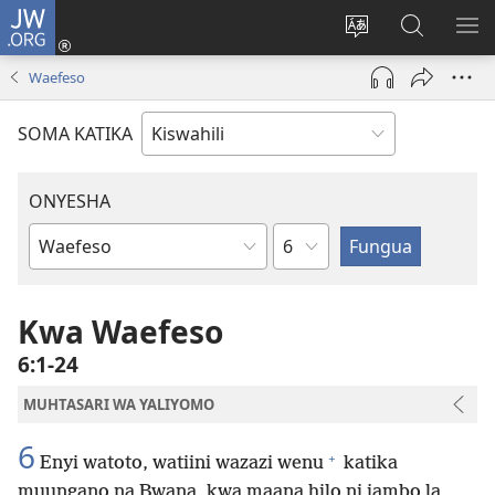
JW.ORG
Ingia
(opens
Badili
Tafuta
ON
new
lugha
Katika
ME
Waefeso
window)
ya
JW.ORG
tovuti
SOMA KATIKA
ONYESHA
Sura
Kitabu
cha
Biblia
Kwa Waefeso
6:1-24
MUHTASARI WA YALIYOMO
6
+
Enyi watoto, watiini wazazi wenu
katika
muungano na Bwana, kwa maana hilo ni jambo la