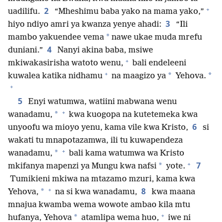
+
2
uadilifu.
“Mheshimu baba yako na mama yako,”
3
hiyo ndiyo amri ya kwanza yenye ahadi:
“Ili
*
mambo yakuendee vema
nawe ukae muda mrefu
4
duniani.”
Nanyi akina baba, msiwe
+
mkiwakasirisha watoto wenu,
bali endeleeni
+
*
*
kuwalea katika nidhamu
na maagizo ya
Yehova.
+
5
Enyi watumwa, watiini mabwana wenu
+
*
wanadamu,
kwa kuogopa na kutetemeka kwa
6
unyoofu wa mioyo yenu, kama vile kwa Kristo,
si
wakati tu mnapotazamwa, ili tu kuwapendeza
+
*
wanadamu,
bali kama watumwa wa Kristo
+
7
*
mkifanya mapenzi ya Mungu kwa nafsi
yote.
Tumikieni mkiwa na mtazamo mzuri, kama kwa
+
8
*
Yehova,
na si kwa wanadamu,
kwa maana
mnajua kwamba wema wowote ambao kila mtu
+
*
hufanya, Yehova
atamlipa wema huo,
iwe ni