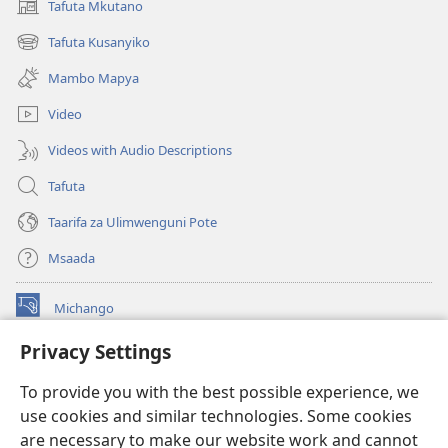
Tafuta Mkutano
(opens
new
Tafuta Kusanyiko
(opens
window)
new
Mambo Mapya
window)
Video
Videos with Audio Descriptions
Tafuta
Taarifa za Ulimwenguni Pote
Msaada
Michango
(opens
new
Privacy Settings
window)
Watchtower MAKTABA KWENYE MTANDAO™
(opens
To provide you with the best possible experience, we
new
®
JW Hub
window)
use cookies and similar technologies. Some cookies
(opens
new
are necessary to make our website work and cannot