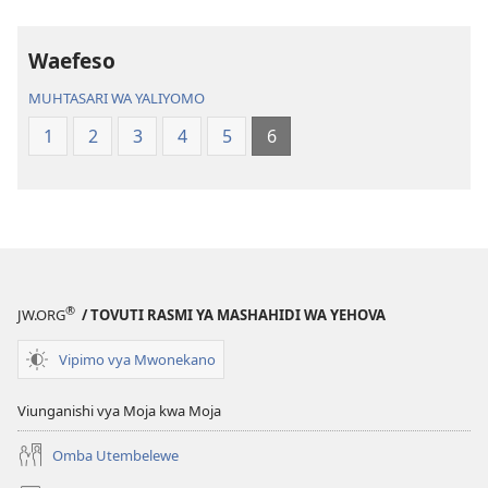
Biblia
Biblia
Takatifu
Takatifu
—
—
Waefeso
Tafsiri
Tafsiri
MUHTASARI WA YALIYOMO
ya
ya
Ulimwengu
Ulimwengu
1
2
3
4
5
6
Mpya
Mpya
(Toleo
(Toleo
la
la
2017)
2017)
®
JW.ORG
/ TOVUTI RASMI YA MASHAHIDI WA YEHOVA
Vipimo vya Mwonekano
Viunganishi vya Moja kwa Moja
Omba Utembelewe