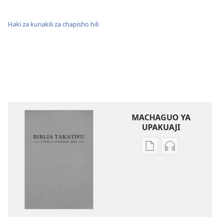
Haki za kunakili za chapisho hili
MACHAGUO YA
UPAKUAJI
Mbinu
Mbinu
za
za
kupakua
kupakua
machapisho
faili
ya
za
elektroni
audio