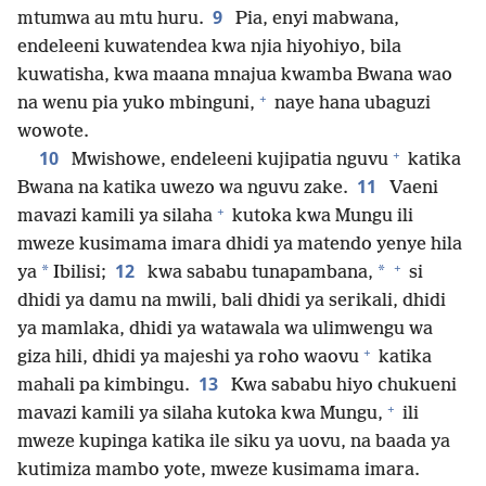
9
mtumwa au mtu huru.
Pia, enyi mabwana,
endeleeni kuwatendea kwa njia hiyohiyo, bila
kuwatisha, kwa maana mnajua kwamba Bwana wao
+
na wenu pia yuko mbinguni,
naye hana ubaguzi
wowote.
+
10
Mwishowe, endeleeni kujipatia nguvu
katika
11
Bwana na katika uwezo wa nguvu zake.
Vaeni
+
mavazi kamili ya silaha
kutoka kwa Mungu ili
mweze kusimama imara dhidi ya matendo yenye hila
+
12
*
*
ya
Ibilisi;
kwa sababu tunapambana,
si
dhidi ya damu na mwili, bali dhidi ya serikali, dhidi
ya mamlaka, dhidi ya watawala wa ulimwengu wa
+
giza hili, dhidi ya majeshi ya roho waovu
katika
13
mahali pa kimbingu.
Kwa sababu hiyo chukueni
+
mavazi kamili ya silaha kutoka kwa Mungu,
ili
mweze kupinga katika ile siku ya uovu, na baada ya
kutimiza mambo yote, mweze kusimama imara.