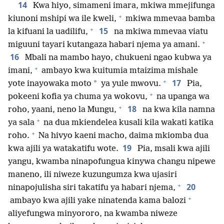
14
Kwa hiyo, simameni imara, mkiwa mmejifunga
+
kiunoni mshipi wa ile kweli,
mkiwa mmevaa bamba
+
15
la kifuani la uadilifu,
na mkiwa mmevaa viatu
+
miguuni tayari kutangaza habari njema ya amani.
16
Mbali na mambo hayo, chukueni ngao kubwa ya
+
imani,
ambayo kwa kuitumia mtaizima mishale
+
17
*
yote inayowaka moto
ya yule mwovu.
Pia,
+
pokeeni kofia ya chuma ya wokovu,
na upanga wa
+
18
roho, yaani, neno la Mungu,
na kwa kila namna
+
ya sala
na dua mkiendelea kusali kila wakati katika
+
roho.
Na hivyo kaeni macho, daima mkiomba dua
19
kwa ajili ya watakatifu wote.
Pia, msali kwa ajili
yangu, kwamba ninapofungua kinywa changu nipewe
maneno, ili niweze kuzungumza kwa ujasiri
+
20
ninapojulisha siri takatifu ya habari njema,
+
ambayo kwa ajili yake ninatenda kama balozi
aliyefungwa minyororo, na kwamba niweze