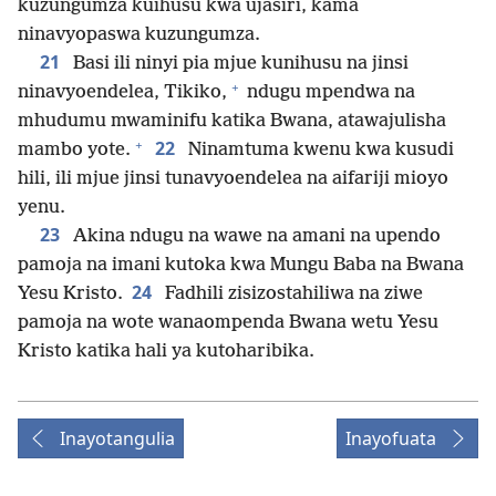
kuzungumza kuihusu kwa ujasiri, kama
ninavyopaswa kuzungumza.
21
Basi ili ninyi pia mjue kunihusu na jinsi
+
ninavyoendelea, Tikiko,
ndugu mpendwa na
mhudumu mwaminifu katika Bwana, atawajulisha
+
22
mambo yote.
Ninamtuma kwenu kwa kusudi
hili, ili mjue jinsi tunavyoendelea na aifariji mioyo
yenu.
23
Akina ndugu na wawe na amani na upendo
pamoja na imani kutoka kwa Mungu Baba na Bwana
24
Yesu Kristo.
Fadhili zisizostahiliwa na ziwe
pamoja na wote wanaompenda Bwana wetu Yesu
Kristo katika hali ya kutoharibika.
Inayotangulia
Inayofuata