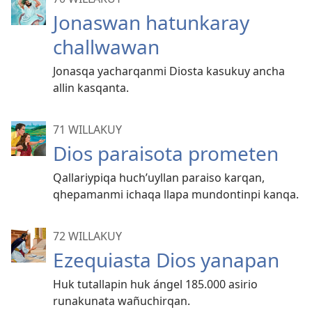
Jonaswan hatunkaray
challwawan
Jonasqa yacharqanmi Diosta kasukuy ancha
allin kasqanta.
71 WILLAKUY
Dios paraisota prometen
Qallariypiqa huch’uyllan paraiso karqan,
qhepamanmi ichaqa llapa mundontinpi kanqa.
72 WILLAKUY
Ezequiasta Dios yanapan
Huk tutallapin huk ángel 185.000 asirio
runakunata wañuchirqan.