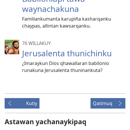
waynachakuna
Familiankumanta karupiña kasharqanku
chaypas, allintan kawsarqanku.
76 WILLAKUY
Jerusalenta thunichinku
¿Imaraykun Dios qhawallaran babilonio
runakuna Jerusalenta thuninankuta?
Kutiy
Qatimuq
Astawan yachanaykipaq