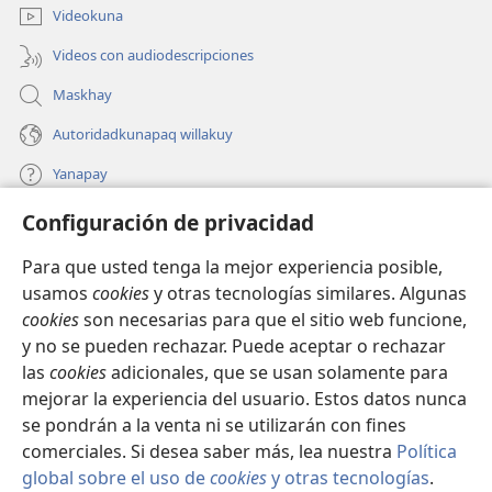
ventana)
Videokuna
Videos con audiodescripciones
Maskhay
Autoridadkunapaq willakuy
Yanapay
Configuración de privacidad
Donacionta churanapaq
(abre
una
Para que usted tenga la mejor experiencia posible,
nueva
INTERNETPI QELQANCHISKUNA Watchtower™
usamos
cookies
y otras tecnologías similares. Algunas
(abre
ventana)
cookies
son necesarias para que el sitio web funcione,
una
®
JW Hub
nueva
y no se pueden rechazar. Puede aceptar o rechazar
(abre
ventana)
las
cookies
adicionales, que se usan solamente para
una
®
JW Library
nueva
mejorar la experiencia del usuario. Estos datos nunca
ventana)
se pondrán a la venta ni se utilizarán con fines
comerciales. Si desea saber más, lea nuestra
Política
global sobre el uso de
cookies
y otras tecnologías
.