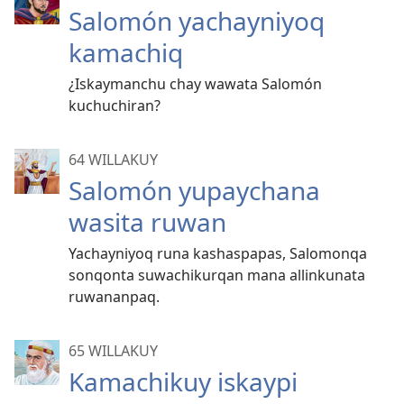
Salomón yachayniyoq
kamachiq
¿Iskaymanchu chay wawata Salomón
kuchuchiran?
64 WILLAKUY
Salomón yupaychana
wasita ruwan
Yachayniyoq runa kashaspapas, Salomonqa
sonqonta suwachikurqan mana allinkunata
ruwananpaq.
65 WILLAKUY
Kamachikuy iskaypi