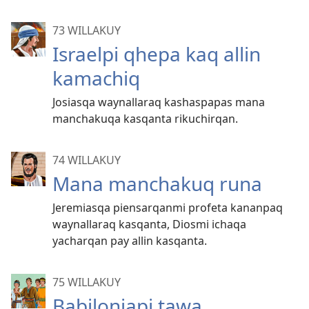
73 WILLAKUY
Israelpi qhepa kaq allin
kamachiq
Josiasqa waynallaraq kashaspapas mana
manchakuqa kasqanta rikuchirqan.
74 WILLAKUY
Mana manchakuq runa
Jeremiasqa piensarqanmi profeta kananpaq
waynallaraq kasqanta, Diosmi ichaqa
yacharqan pay allin kasqanta.
75 WILLAKUY
Babiloniapi tawa