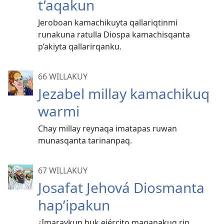
t’aqakun
Jeroboan kamachikuyta qallariqtinmi
runakuna ratulla Diospa kamachisqanta
p’akiyta qallarirqanku.
66 WILLAKUY
Jezabel millay kamachikuq
warmi
Chay millay reynaqa imatapas ruwan
munasqanta tarinanpaq.
67 WILLAKUY
Josafat Jehová Diosmanta
hap’ipakun
¿Imaraykun huk ejército maqanakuq rin