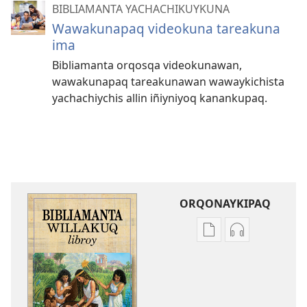
BIBLIAMANTA YACHACHIKUYKUNA
Wawakunapaq videokuna tareakuna
ima
Bibliamanta orqosqa videokunawan,
wawakunapaq tareakunawan wawaykichista
yachachiychis allin iñiyniyoq kanankupaq.
ORQONAYKIPAQ
Kaypi
Kaypin
qelqakunatan
grabasqa
copiawaq
qelqakunata
Bibliamanta
horqowaq
willakuq
Bibliamanta