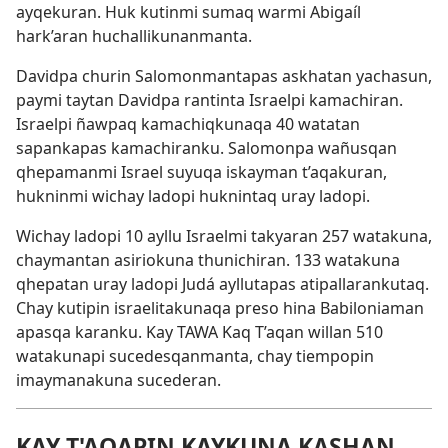
ayqekuran. Huk kutinmi sumaq warmi Abigaíl
hark’aran huchallikunanmanta.
Davidpa churin Salomonmantapas askhatan yachasun,
paymi taytan Davidpa rantinta Israelpi kamachiran.
Israelpi ñawpaq kamachiqkunaqa 40 watatan
sapankapas kamachiranku. Salomonpa wañusqan
qhepamanmi Israel suyuqa iskayman t’aqakuran,
hukninmi wichay ladopi huknintaq uray ladopi.
Wichay ladopi 10 ayllu Israelmi takyaran 257 watakuna,
chaymantan asiriokuna thunichiran. 133 watakuna
qhepatan uray ladopi Judá ayllutapas atipallarankutaq.
Chay kutipin israelitakunaqa preso hina Babiloniaman
apasqa karanku. Kay TAWA Kaq T’aqan willan 510
watakunapi sucedesqanmanta, chay tiempopin
imaymanakuna sucederan.
KAY T'AQAPIN KAYKUNA KASHAN