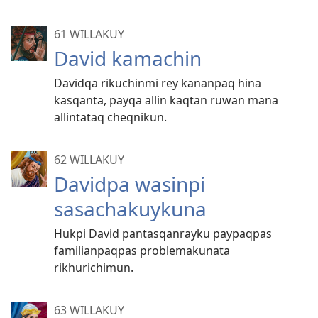
61 WILLAKUY
David kamachin
Davidqa rikuchinmi rey kananpaq hina
kasqanta, payqa allin kaqtan ruwan mana
allintataq cheqnikun.
62 WILLAKUY
Davidpa wasinpi
sasachakuykuna
Hukpi David pantasqanrayku paypaqpas
familianpaqpas problemakunata
rikhurichimun.
63 WILLAKUY