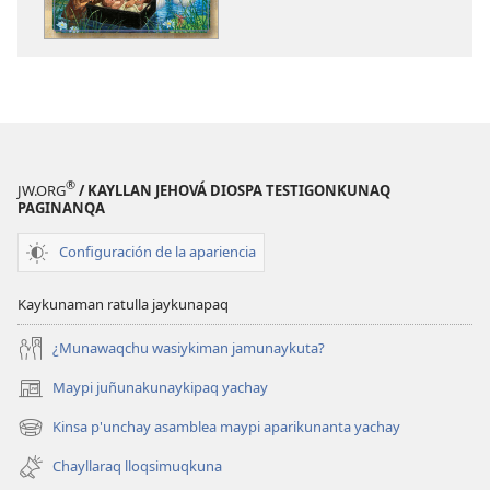
libroy
willakuq
libroy
®
JW.ORG
/ KAYLLAN JEHOVÁ DIOSPA TESTIGONKUNAQ
PAGINANQA
Configuración de la apariencia
Kaykunaman ratulla jaykunapaq
¿Munawaqchu wasiykiman jamunaykuta?
Maypi juñunakunaykipaq yachay
(abre
una
Kinsa p'unchay asamblea maypi aparikunanta yachay
(abre
nueva
una
ventana)
Chayllaraq lloqsimuqkuna
nueva