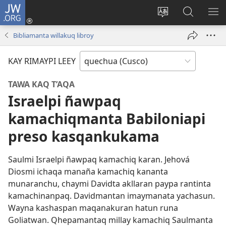
JW.ORG
Sutiykiwan
jaykuy
Direccionpi simi
JW.ORG
QH
(abre
akllay
nisqapi
ME
Bibliamanta willakuq libroy
una
maskhay
nueva
KAY RIMAYPI LEEY
ventana)
TAWA KAQ T’AQA
Israelpi ñawpaq
kamachiqmanta Babiloniapi
preso kasqankukama
Saulmi Israelpi ñawpaq kamachiq karan. Jehová
Diosmi ichaqa manaña kamachiq kananta
munaranchu, chaymi Davidta akllaran paypa rantinta
kamachinanpaq. Davidmantan imaymanata yachasun.
Wayna kashaspan maqanakuran hatun runa
Goliatwan. Qhepamantaq millay kamachiq Saulmanta