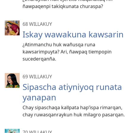
ñawpaqenpi takiqkunata churaspa?
68 WILLAKUY
Iskay wawakuna kawsarin
¿Atinmanchu huk wañusqa runa
kawsarimpuyta? Ari, ñawpaq tiempopin
sucederqanña.
69 WILLAKUY
Sipascha atiyniyoq runata
yanapan
Chay sipaschaqa kallpata hap’ispa rimarqan,
chay ruwasqanraykun huk milagro pasarqan.
70 WILLAKUY