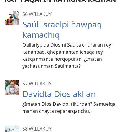
56 WILLAKUY
Saúl Israelpi ñawpaq
kamachiq
Qallariypiqa Diosmi Saulta churaran rey
kananpaq, qhepamantaq ichaqa rey
kasqanmanta horqopuran. ¿Imatan
yachasunman Saulmanta?
57 WILLAKUY
Davidta Dios akllan
¿Imatan Dios Davidpi rikurqan? Samuelqa
manan chayta repararqanchu.
58 WILLAKUY