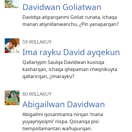
Davidwan Goliatwan
Davidqa atiparqanmi Goliat runata, ichaqa
manan atiynillanwanchu. ¿Pin yanaparqan?
59 WILLAKUY
Ima rayku David ayqekun
Qallariypin Saulqa Davidwan kusisqa
kasharqan, ichaqa qhepaman cheqnikuyta
qallarirqan, ¿imarayku?
60 WILLAKUY
Abigailwan Davidwan
Abigailmi qosanmanta nirqan ‘mana
yuyayniyoqmi’ nispa. Qosanqa pisi
tiempollamantan wañupurqan.