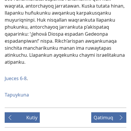
waqrata, antorchayoq jarratawan. Kuska tutata hinan,
llapanku huñukunku awqankuq karpakusqanku
muyuriqninpi. Huk nisqallan waqrankuta llapanku
phukunku, antorchayoq jarrankuta p’akispataq
qaparinku: ‘¡Jehová Diospa espadan Gedeonpa
espadanpiwan!’ nispa. Rikch’arispan awqankunaqa
sinchita mancharikunku manan ima ruwaytapas
atinkuchu. Llapankun ayqekunku chaymi israelitakuna
atipanku.
Jueces 6-8
.
Tapuykuna
Kutiy
Qatimuq