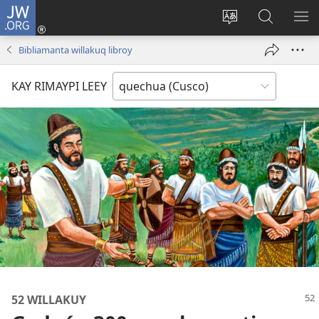
JW.ORG
Sutiykiwan
jaykuy
Direccionpi simi
JW.ORG
QH
(abre
akllay
nisqapi
ME
Bibliamanta willakuq libroy
una
maskhay
nueva
KAY RIMAYPI LEEY
ventana)
52 WILLAKUY