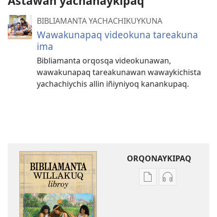
Astawan yachanaykipaq
BIBLIAMANTA YACHACHIKUYKUNA
Wawakunapaq videokuna tareakuna
ima
Bibliamanta orqosqa videokunawan,
wawakunapaq tareakunawan wawaykichista
yachachiychis allin iñiyniyoq kanankupaq.
ORQONAYKIPAQ
Kaypi
Kaypin
qelqakunatan
grabasqa
copiawaq
qelqakunata