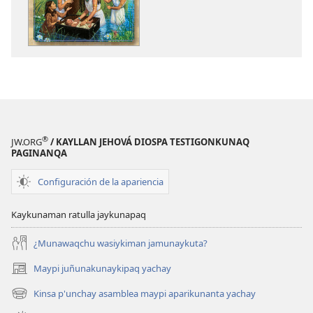
Bibliamanta
horqowaq
willakuq
Bibliamanta
libroy
willakuq
libroy
®
JW.ORG
/ KAYLLAN JEHOVÁ DIOSPA TESTIGONKUNAQ
PAGINANQA
Configuración de la apariencia
Kaykunaman ratulla jaykunapaq
¿Munawaqchu wasiykiman jamunaykuta?
Maypi juñunakunaykipaq yachay
(abre
una
Kinsa p'unchay asamblea maypi aparikunanta yachay
(abre
nueva
una