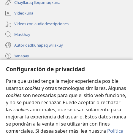
ventana)
Chayllaraq lloqsimuqkuna
nueva
ventana)
Videokuna
Videos con audiodescripciones
Maskhay
Autoridadkunapaq willakuy
Yanapay
Configuración de privacidad
Donacionta churanapaq
(abre
una
Para que usted tenga la mejor experiencia posible,
nueva
INTERNETPI QELQANCHISKUNA Watchtower™
usamos
cookies
y otras tecnologías similares. Algunas
(abre
ventana)
cookies
son necesarias para que el sitio web funcione,
una
®
JW Hub
nueva
y no se pueden rechazar. Puede aceptar o rechazar
(abre
ventana)
una
las
cookies
adicionales, que se usan solamente para
®
JW Library
nueva
mejorar la experiencia del usuario. Estos datos nunca
ventana)
se pondrán a la venta ni se utilizarán con fines
comerciales. Si desea saber más, lea nuestra
Política