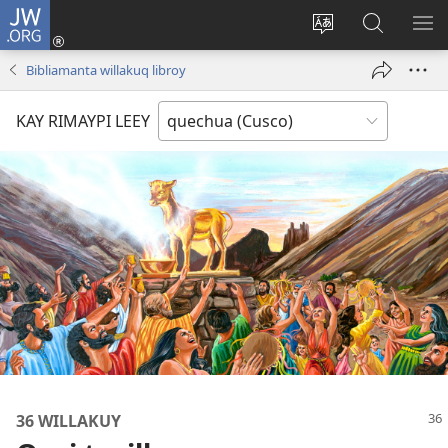
JW.ORG
Sutiykiwan
jaykuy
Direccionpi simi
JW.ORG
QH
(abre
akllay
nisqapi
ME
Bibliamanta willakuq libroy
una
maskhay
nueva
KAY RIMAYPI LEEY
ventana)
36 WILLAKUY