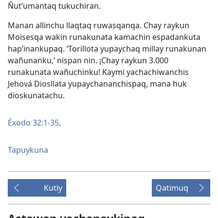
Ñut’umantaq tukuchiran.
Manan allinchu llaqtaq ruwasqanqa. Chay raykun
Moisesqa wakin runakunata kamachin espadankuta
hap’inankupaq. ‘Torillota yupaychaq millay runakunan
wañunanku,’ nispan nin. ¡Chay raykun 3.000
runakunata wañuchinku! Kaymi yachachiwanchis
Jehová Diosllata yupaychananchispaq, mana huk
dioskunatachu.
Éxodo 32:1-35
.
Tapuykuna
Kutiy
Qatimuq