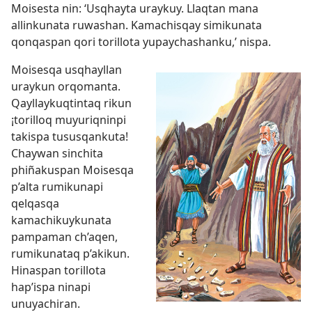
Moisesta nin: ‘Usqhayta uraykuy. Llaqtan mana
allinkunata ruwashan. Kamachisqay simikunata
qonqaspan qori torillota yupaychashanku,’ nispa.
Moisesqa usqhayllan
uraykun orqomanta.
Qayllaykuqtintaq rikun
¡torilloq muyuriqninpi
takispa tususqankuta!
Chaywan sinchita
phiñakuspan Moisesqa
p’alta rumikunapi
qelqasqa
kamachikuykunata
pampaman ch’aqen,
rumikunataq p’akikun.
Hinaspan torillota
hap’ispa ninapi
unuyachiran.