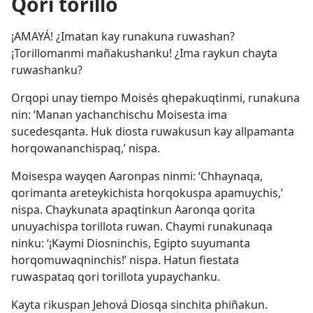
Qori torillo
¡AMAYÁ! ¿Imatan kay runakuna ruwashan?
¡Torillomanmi mañakushanku! ¿Ima raykun chayta
ruwashanku?
Orqopi unay tiempo Moisés qhepakuqtinmi, runakuna
nin: ‘Manan yachanchischu Moisesta ima
sucedesqanta. Huk diosta ruwakusun kay allpamanta
horqowananchispaq,’ nispa.
Moisespa wayqen Aaronpas ninmi: ‘Chhaynaqa,
qorimanta areteykichista horqokuspa apamuychis,’
nispa. Chaykunata apaqtinkun Aaronqa qorita
unuyachispa torillota ruwan. Chaymi runakunaqa
ninku: ‘¡Kaymi Diosninchis, Egipto suyumanta
horqomuwaqninchis!’ nispa. Hatun fiestata
ruwaspataq qori torillota yupaychanku.
Kayta rikuspan Jehová Diosqa sinchita phiñakun.