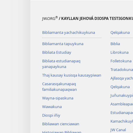
®
JW.ORG
/ KAYLLAN JEHOVÁ DIOSPA TESTIGON
Bibliamanta yachachikuykuna
Qelqakuna
Bibliamanta tapuykuna
Biblia
Bibliata Estudiay
Librokuna
Bibliata estudianapaq
Folletokuna
yanapaykuna
Tratadokuna,
Thaj kausay kusisqa kausaypiwan
Ajllasqa yac
Casarasqakunapaq
Qelqakuna
familiakunapaqwan
Juñunakuypi
Wayna-sipaskuna
Asambleapa
Wawakuna
Estudianapa
Diospi iñiy
Kamachikuy
Bibliawan cienciawan
JW Canal
Historiawan Bibliawan