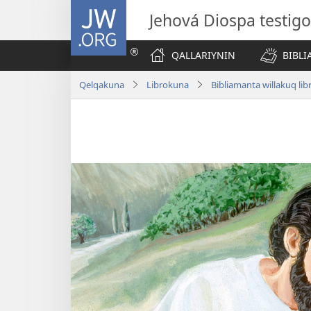
JW.ORG
Jehová Diospa testig
QALLARIYNIN
BIBL
Qelqakuna
Librokuna
Bibliamanta willakuq lib