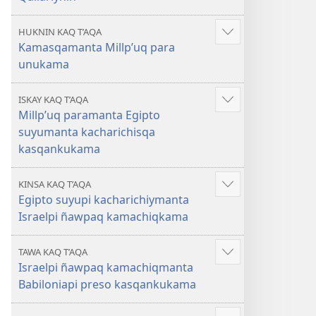
HUKNIN KAQ T’AQA
Mostrar
Kamasqamanta Millp’uq para
más
unukama
ISKAY KAQ T’AQA
Mostrar
Millp’uq paramanta Egipto
más
suyumanta kacharichisqa
kasqankukama
KINSA KAQ T’AQA
Mostrar
Egipto suyupi kacharichiymanta
más
Israelpi ñawpaq kamachiqkama
TAWA KAQ T’AQA
Mostrar
Israelpi ñawpaq kamachiqmanta
más
Babiloniapi preso kasqankukama