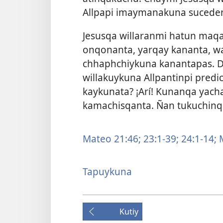
Allpapi imaymanakuna sucede
Jesusqa willaranmi hatun maq
onqonanta, yarqay kananta, 
chhaphchiykuna kanantapas. D
willakuykuna Allpantinpi pred
kaykunata? ¡Arí! Kunanqa yach
kamachisqanta. Ñan tukuchinq
Mateo 21:46;
23:1-39;
24:1-14;
M
Tapuykuna
Kutiy