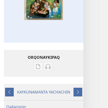
ORQONAYKIPAQ
Kaypi
Kaypin
qelqakunatan
grabasqa
copiawaq
qelqakunata
Bibliamanta
horqowaq
KAYKUNAMANTA YACHACHIN
willakuq
Bibliamanta
Kutiy
Qatimuq
libroy
willakuq
libroy
Qallariynin