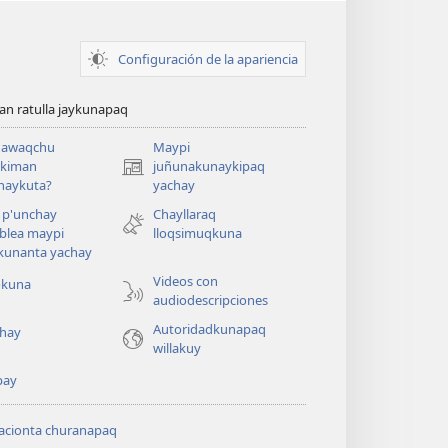
Configuración de la apariencia
n ratulla jaykunapaq
awaqchu
Maypi
ykiman
juñunakunaykipaq
(abre
naykuta?
yachay
una
nueva
 p'unchay
Chayllaraq
ventana)
blea maypi
lloqsimuqkuna
kunanta yachay
Videos con
okuna
audiodescripciones
Autoridadkunapaq
hay
willakuy
pay
acionta churanapaq