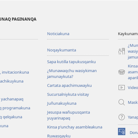
KUNAQ PAGINANQA
Noticiakuna
Kaykunama
¿Mun
Noqaykumanta
wasi
jamu
Sapa kutilla tapukusqanku
Kinsa
¿Munawaqchu wasiykiman
asam
 invitacionkuna
(abre
jamunaykuta?
apari
una
hachikuykuna
Cartata apachimuwayku
nueva
Vide
ventana)
Sucursalniykuta visitay
 yachanapaq
Mask
Juñunakuykuna
q programakuna
Jesuspa wañupusqanta
q qelqakuna
Yana
yuyarinapaq
kuna
Kinsa p’unchay asambleakuna
Don
(abre
Ruwasqayku