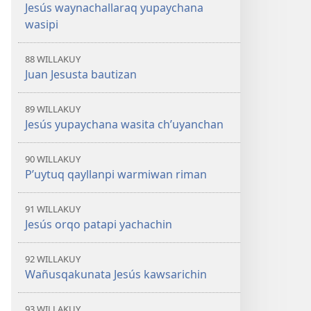
Jesús waynachallaraq yupaychana
wasipi
88 WILLAKUY
Juan Jesusta bautizan
89 WILLAKUY
Jesús yupaychana wasita ch’uyanchan
90 WILLAKUY
P’uytuq qayllanpi warmiwan riman
91 WILLAKUY
Jesús orqo patapi yachachin
92 WILLAKUY
Wañusqakunata Jesús kawsarichin
93 WILLAKUY