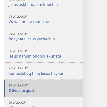
Jesús askhaman mikhuchin
94 WILLAKUY
Wawakunata munakun
95 WILLAKUY
Imaynata Jesús yachachin
96 WILLAKUY
Jesús hanpin onqosqakunata
97 WILLAKUY
Kamachikuq hina Jesús haykun
98 WILLAKUY
Olivos orqopi
99 WLLAKUY