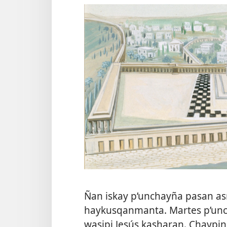
Ñan iskay p’unchayña pasan as
haykusqanmanta. Martes p’un
wasipi Jesús kasharan. Chaypi