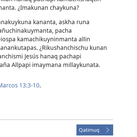
nanta. ¿Imakunan chaykuna?
anakuykuna kananta, askha runa
wañuchinakuymanta, pacha
iospa kamachikuyninmanta allin
icanankutapas. ¿Rikushanchischu kunan
anchismi Jesús hanaq pachapi
aña Allpapi imaymana millaykunata.
arcos 13:3-10
.
Qatimuq