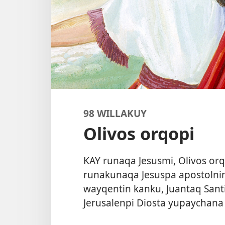
98 WILLAKUY
Olivos orqopi
KAY runaqa Jesusmi, Olivos or
runakunaqa Jesuspa apostoln
wayqentin kanku, Juantaq Sant
Jerusalenpi Diosta yupaychana