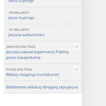
Altos cuartopi
100 WILLAKUY
Jesús huertapi
101 WILLAKUY
Jesusta wañuchinku
QANCHIS KAQ T’AQA
Mostrar
Jesuspa kawsarisqanmanta Pabloq
más
preso kasqankama
PUSAQ KAQ T’AQA
Mostrar
Bibliaq nisqanqa hunt’akunmi
más
Bibliamanta willakuq libroypaq
tapuykuna