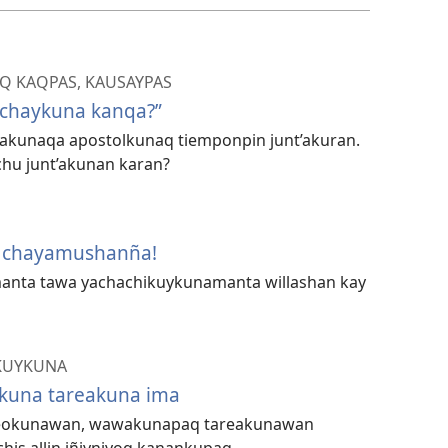
Q KAQPAS, KAUSAYPAS
 chaykuna kanqa?”
iakunaqa apostolkunaq tiemponpin junt’akuran.
chu junt’akunan karan?
i chayamushanña!
manta tawa yachachikuykunamanta willashan kay
KUYKUNA
una tareakuna ima
deokunawan, wawakunapaq tareakunawan