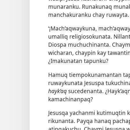
munaranku. Runakunaq munak
manchakuranku chay ruwayta.
‘¡Mach’aqwaykuna, mach’aqway
umalliq religiosokunata. Nill
Diospa muchuchinanta. Chaym
wicharan, chaypin kay tawantin
¿Imakunatan tapunku?
Hamuq tiempokunamantan tapu
ruwaykunata Jesuspa tukuchi
hayk’aq
sucedenanta. ¿Hayk’aq
kamachinanpaq?
Jesusqa yachanmi kutimuqtin 
rikunanta. Payqa hanaq pacha
atinqakuchu. Chaymi Jesusqa w