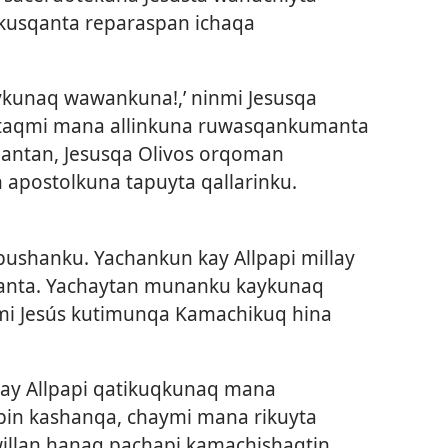
usqanta reparaspan ichaqa
kunaq wawankuna!,’ ninmi Jesusqa
antaqmi mana allinkuna ruwasqankumanta
antan, Jesusqa Olivos orqoman
 apostolkuna tapuyta qallarinku.
shanku. Yachankun kay Allpapi millay
nanta. Yachaytan munanku kaykunaq
mi Jesús kutimunqa Kamachikuq hina
kay Allpapi qatikuqkunaq mana
pin kashanqa, chaymi mana rikuyta
illan hanaq pachapi kamachishaqtin