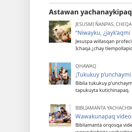
Astawan yachanaykipaq
JESUSMI ÑANPAS, CHEQA
“Niwayku, ¿jayk’aqmi
Jesuspa willasqan profec
Ichaqa ¿chay tiempollapi
QHAWAQ
¡Tukukuy p’unchaym
Biblia tukukuy p’unchay
tapukuyta kutichinapaq.
BIBLIAMANTA YACHACHI
Wawakunapaq videok
Bibliamanta orqosqa vi