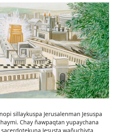
nopi sillaykuspa Jerusalenman Jesuspa
chaymi. Chay ñawpaqtan yupaychana
n sacerdotekuna Jesusta wañuchiyta