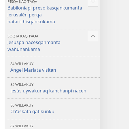
PISQA KAQ T’AQA
Mostrar
Babiloniapi preso kasqankumanta
más
Jerusalén perqa
hatarichisqankukama
SOQTA KAQ T’AQA
Mostrar
Jesuspa nacesqanmanta
más
wañunankama
84 WILLAKUY
Ángel Mariata visitan
85 WILLAKUY
Jesús uywakunaq kanchanpi nacen
86 WILLAKUY
Ch’askata qatikunku
87 WILLAKUY