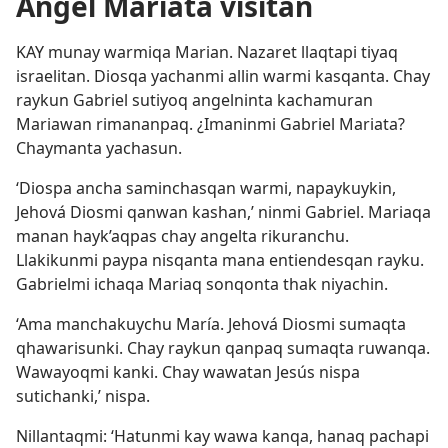
Ángel Mariata visitan
KAY munay warmiqa Marian. Nazaret llaqtapi tiyaq
israelitan. Diosqa yachanmi allin warmi kasqanta. Chay
raykun Gabriel sutiyoq angelninta kachamuran
Mariawan rimananpaq. ¿Imaninmi Gabriel Mariata?
Chaymanta yachasun.
‘Diospa ancha saminchasqan warmi, napaykuykin,
Jehová Diosmi qanwan kashan,’ ninmi Gabriel. Mariaqa
manan hayk’aqpas chay angelta rikuranchu.
Llakikunmi paypa nisqanta mana entiendesqan rayku.
Gabrielmi ichaqa Mariaq sonqonta thak niyachin.
‘Ama manchakuychu María. Jehová Diosmi sumaqta
qhawarisunki. Chay raykun qanpaq sumaqta ruwanqa.
Wawayoqmi kanki. Chay wawatan Jesús nispa
sutichanki,’ nispa.
Nillantaqmi: ‘Hatunmi kay wawa kanqa, hanaq pachapi