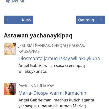
Tapuykuna
Kutiy
Qatimuq
Astawan yachanaykipaq
JESUSMI ÑANPAS, CHEQAQ KAQPAS,
KAUSAYPAS
Diosmanta jamuq iskay willakuykuna
Ángel Gabriel willan sasa creenapaq
willakuykunata.
PAYKUNA HINA KAY
María-‘Diospa warmi kamachin’
Ángel Gabrielman imachus kutichisqanta
yachaspa, ¿imatan nisunman Mariaq