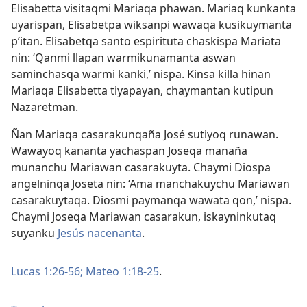
Elisabetta visitaqmi Mariaqa phawan. Mariaq kunkanta
uyarispan, Elisabetpa wiksanpi wawaqa kusikuymanta
p’itan. Elisabetqa santo espirituta chaskispa Mariata
nin: ‘Qanmi llapan warmikunamanta aswan
saminchasqa warmi kanki,’ nispa. Kinsa killa hinan
Mariaqa Elisabetta tiyapayan, chaymantan kutipun
Nazaretman.
Ñan Mariaqa casarakunqaña José sutiyoq runawan.
Wawayoq kananta yachaspan Joseqa manaña
munanchu Mariawan casarakuyta. Chaymi Diospa
angelninqa Joseta nin: ‘Ama manchakuychu Mariawan
casarakuytaqa. Diosmi paymanqa wawata qon,’ nispa.
Chaymi Joseqa Mariawan casarakun, iskayninkutaq
suyanku
Jesús nacenanta
.
Lucas 1:26-56;
Mateo 1:18-25
.