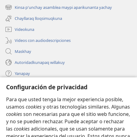
una
Kinsa p'unchay asamblea maypi aparikunanta yachay
(abre
nueva
una
ventana)
Chayllaraq lloqsimuqkuna
nueva
ventana)
Videokuna
Videos con audiodescripciones
Maskhay
Autoridadkunapaq willakuy
Yanapay
Configuración de privacidad
Donacionta churanapaq
(abre
una
Para que usted tenga la mejor experiencia posible,
nueva
INTERNETPI QELQANCHISKUNA Watchtower™
usamos
cookies
y otras tecnologías similares. Algunas
(abre
ventana)
cookies
son necesarias para que el sitio web funcione,
una
®
JW Hub
nueva
y no se pueden rechazar. Puede aceptar o rechazar
(abre
ventana)
una
las
cookies
adicionales, que se usan solamente para
®
JW Library
nueva
mejorar la experiencia del usuario. Estos datos nunca