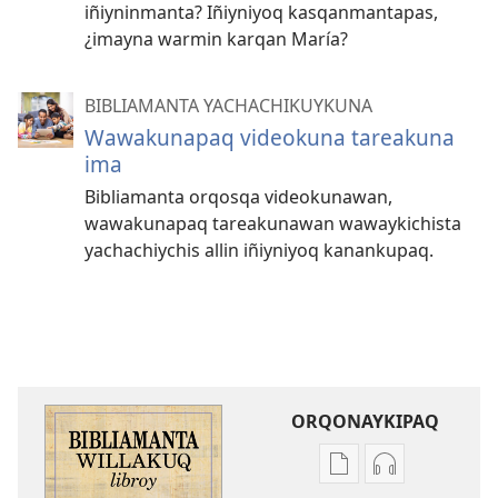
iñiyninmanta? Iñiyniyoq kasqanmantapas,
¿imayna warmin karqan María?
BIBLIAMANTA YACHACHIKUYKUNA
Wawakunapaq videokuna tareakuna
ima
Bibliamanta orqosqa videokunawan,
wawakunapaq tareakunawan wawaykichista
yachachiychis allin iñiyniyoq kanankupaq.
ORQONAYKIPAQ
Kaypi
Kaypin