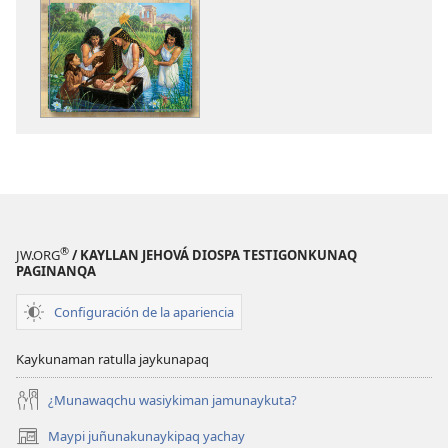
qelqakunatan
grabasqa
copiawaq
qelqakunata
Bibliamanta
horqowaq
willakuq
Bibliamanta
libroy
willakuq
libroy
®
JW.ORG
/ KAYLLAN JEHOVÁ DIOSPA TESTIGONKUNAQ
PAGINANQA
Configuración de la apariencia
Kaykunaman ratulla jaykunapaq
¿Munawaqchu wasiykiman jamunaykuta?
Maypi juñunakunaykipaq yachay
(abre