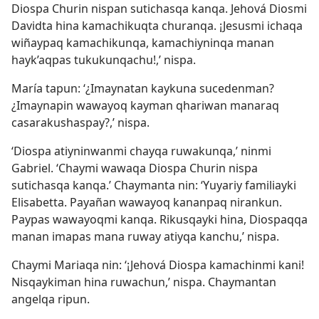
Diospa Churin nispan sutichasqa kanqa. Jehová Diosmi
Davidta hina kamachikuqta churanqa. ¡Jesusmi ichaqa
wiñaypaq kamachikunqa, kamachiyninqa manan
hayk’aqpas tukukunqachu!,’ nispa.
María tapun: ‘¿Imaynatan kaykuna sucedenman?
¿Imaynapin wawayoq kayman qhariwan manaraq
casarakushaspay?,’ nispa.
‘Diospa atiyninwanmi chayqa ruwakunqa,’ ninmi
Gabriel. ‘Chaymi wawaqa Diospa Churin nispa
sutichasqa kanqa.’ Chaymanta nin: ‘Yuyariy familiayki
Elisabetta. Payañan wawayoq kananpaq nirankun.
Paypas wawayoqmi kanqa. Rikusqayki hina, Diospaqqa
manan imapas mana ruway atiyqa kanchu,’ nispa.
Chaymi Mariaqa nin: ‘¡Jehová Diospa kamachinmi kani!
Nisqaykiman hina ruwachun,’ nispa. Chaymantan
angelqa ripun.