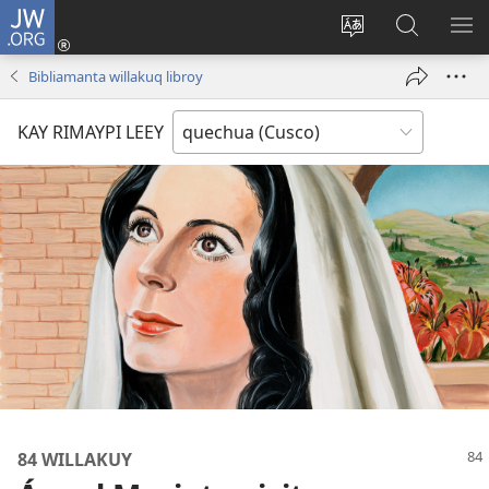
JW.ORG
Sutiykiwan
jaykuy
Direccionpi simi
JW.ORG
QH
(abre
akllay
nisqapi
ME
Bibliamanta willakuq libroy
una
maskhay
nueva
KAY RIMAYPI LEEY
ventana)
84 WILLAKUY