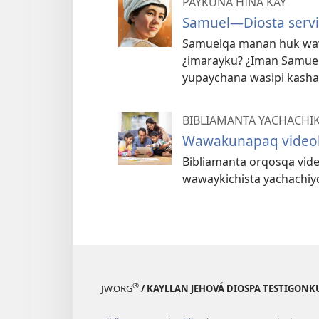
PAYKUNA HINA KAY
Samuel—Diosta serv
Samuelqa manan huk wa
¿imarayku? ¿Iman Samuel
yupaychana wasipi kash
BIBLIAMANTA YACHACHI
Wawakunapaq videok
Bibliamanta orqosqa vi
wawaykichista yachachiyc
®
JW.ORG
/ KAYLLAN JEHOVÁ DIOSPA TESTIGON