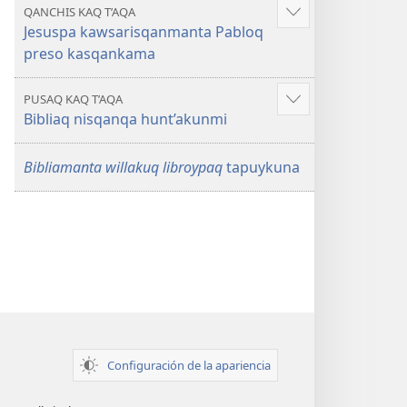
QANCHIS KAQ T’AQA
Mostrar
Jesuspa kawsarisqanmanta Pabloq
más
preso kasqankama
PUSAQ KAQ T’AQA
Mostrar
Bibliaq nisqanqa hunt’akunmi
más
Bibliamanta willakuq libroypaq
tapuykuna
Configuración de la apariencia