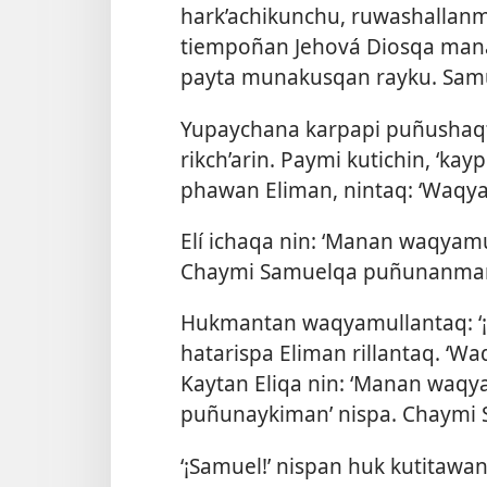
hark’achikunchu, ruwashallan
tiempoñan Jehová Diosqa mana
payta munakusqan rayku. Samu
Yupaychana karpapi puñushaqt
rikch’arin. Paymi kutichin, ‘kay
phawan Eliman, nintaq: ‘Waqya
Elí ichaqa nin: ‘Manan waqyam
Chaymi Samuelqa puñunanman
Hukmantan waqyamullantaq: ‘¡
hatarispa Eliman rillantaq. ‘W
Kaytan Eliqa nin: ‘Manan waqy
puñunaykiman’ nispa. Chaymi
‘¡Samuel!’ nispan huk kutita