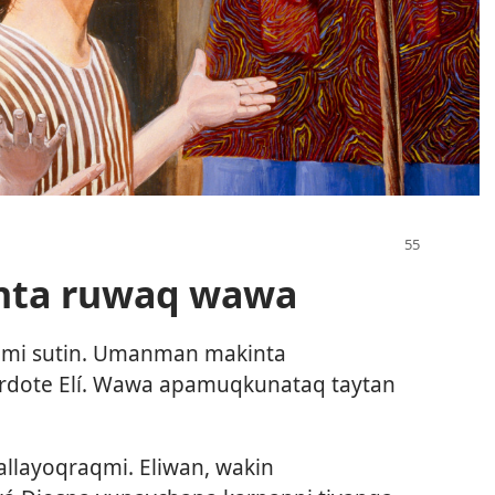
nta ruwaq wawa
mi sutin. Umanman makinta
erdote Elí. Wawa apamuqkunataq taytan
llayoqraqmi. Eliwan, wakin