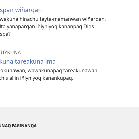
ispan wiñarqan
wakuna hinachu tayta-mamanwan wiñarqan,
ta yanaparqan iñiyniyoq kananpaq Dios
aspa?
KUYKUNA
una tareakuna ima
deokunawan, wawakunapaq tareakunawan
his allin iñiyniyoq kanankupaq.
KUNAQ PAGINANQA