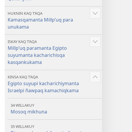
HUKNIN KAQ T’AQA
Mostrar
Kamasqamanta Millp’uq para
más
unukama
ISKAY KAQ T’AQA
Mostrar
Millp’uq paramanta Egipto
más
suyumanta kacharichisqa
kasqankukama
KINSA KAQ T’AQA
Mostrar
Egipto suyupi kacharichiymanta
más
Israelpi ñawpaq kamachiqkama
34 WILLAKUY
Mosoq mikhuna
35 WILLAKUY