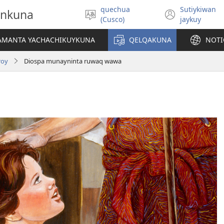
quechua
Sutiykiwan
onkuna
Simita
(abre
(Cusco)
jaykuy
akllay
una
nueva
IAMANTA YACHACHIKUYKUNA
QELQAKUNA
NOTI
ventan
roy
Diospa munayninta ruwaq wawa