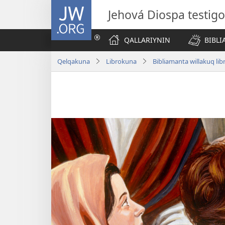
JW.ORG
Jehová Diospa testig
QALLARIYNIN
BIBL
Qelqakuna
Librokuna
Bibliamanta willakuq lib