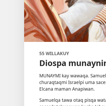
55 WILLAKUY
Diospa munayni
MUNAYMI kay wawaqa. Samuel
churaqtaqmi Israelpi uma sac
Elcana maman Anapiwan.
Samuelqa tawa otaq pisqa wata