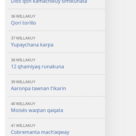
Dios qon kamachikuy simikunata
36 WILLAKUY
Qori torillo
37 WILLAKUY
Yupaychana karpa
38 WILLAKUY
12 qhamiyaq runakuna
39 WILLAKUY
Aaronpa tawnan t’ikarin
40 WILLAKUY
Moisés waqtan qaqata
41 WILLAKUY
Cobremanta mach’aqway