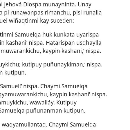
mi Jehová Diospa munayninta. Unay
 pi runawanpas rimanchu, pisi runalla
el wiñaqtinmi kay suceden:
inmi Samuelqa huk kunkata uyarispa
pin kashani’ nispa. Hatarispan usqhaylla
muwarankichu, kaypin kashani,’ nispa.
uykichu; kutipuy puñunaykiman,’ nispa.
 kutipun.
Samuel!’ nispa. Chaymi Samuelqa
aqyamuwarankichu, kaypin kashani’ nispa.
amuykichu, wawalláy. Kutipuy
 Samuelqa puñunanman kutipun.
wan waqyamullantaq. Chaymi Samuelqa