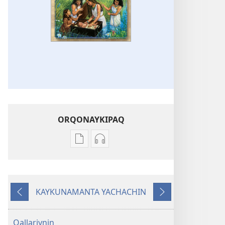
ORQONAYKIPAQ
Kaypi
Kaypin
qelqakunatan
grabasqa
copiawaq
qelqakunata
Bibliamanta
horqowaq
KAYKUNAMANTA YACHACHIN
willakuq
Bibliamanta
Kutiy
Qatimuq
libroy
willakuq
libroy
Qallariynin