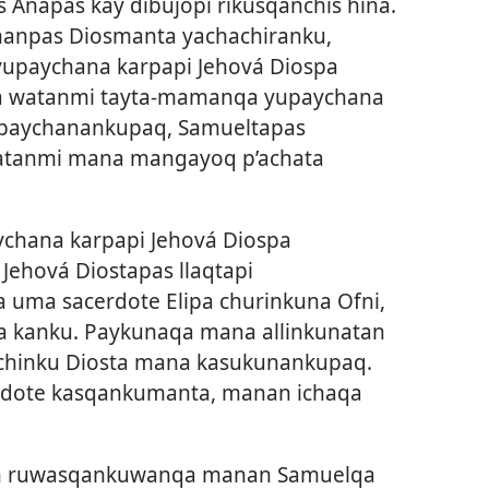
Anapas kay dibujopi rikusqanchis hina.
manpas Diosmanta yachachiranku,
yupaychana karpapi Jehová Diospa
a watanmi tayta-mamanqa yupaychana
yupaychanankupaq, Samueltapas
watanmi mana mangayoq p’achata
chana karpapi Jehová Diospa
ehová Diostapas llaqtapi
a uma sacerdote Elipa churinkuna Ofni,
a kanku. Paykunaqa mana allinkunatan
chinku Diosta mana kasukunankupaq.
erdote kasqankumanta, manan ichaqa
in ruwasqankuwanqa manan Samuelqa