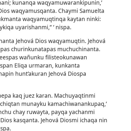
ashani; kunanqa waqyamuwarankipunin,’
á Dios waqyamusqanta. Chaymi Samuelta
hukmanta waqyamuqtinqa kaytan ninki:
kiqa uyarishanmi,” ’ nispa.
anta Jehová Dios waqyamuqtin. Jehová
tapas churinkunatapas muchuchinanta.
eespas wañunku filisteokunawan
span Eliqa urmaran, kunkanta
napin hunt’akuran Jehová Diospa
hepa kaq juez karan. Machuyaqtinmi
machiqtan munayku kamachiwanankupaq,’
chu chay ruwayta, payqa yachanmi
ios kasqanta. Jehová Diosmi ichaqa nin
ispa.