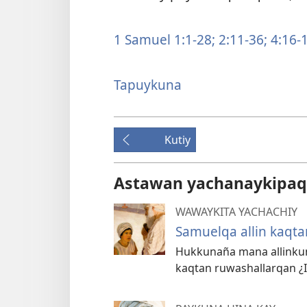
1 Samuel 1:1-28;
2:11-36;
4:16-1
Tapuykuna
Kutiy
Astawan yachanaykipaq
WAWAYKITA YACHACHIY
Samuelqa allin kaqt
Hukkunaña mana allinku
kaqtan ruwashallarqan ¿