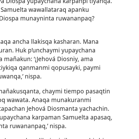
á Diospa yupaychana karpanpi tiyanqa.
 Samuelta wawallataraq apanku
 Diospa munayninta ruwananpaq?
aqa ancha llakisqa kasharan. Mana
uran. Huk p’unchaymi yupaychana
a mañakun: ‘¡Jehová Diosniy, ama
iykiqa qanmanmi qopusayki, paymi
wanqa,’ nispa.
mañakusqanta, chaymi tiempo pasaqtin
yoq wawata. Anaqa munakuranmi
apachan Jehová Diosmanta yachachin.
 yupaychana karpaman Samuelta apasaq,
nta ruwananpaq,’ nispa.