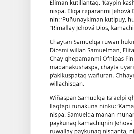
Eliman kutillantaq. ‘Kaypin k
nispa. Eliqa reparanmi Jehov
nin: ‘Puñunaykiman kutipuy, 
“Rimallay Jehová Dios, kamachiy
Chaytan Samuelqa ruwan hukm
Diosmi willan Samuelman, Eli
Chay qhepamanmi Ofnipas Fin
maqanakushaspa, chayta uyari
p’akikuspataq wañuran. Chhay
willachisqan.
Wiñaspan Samuelqa Israelpi q
llaqtapi runakuna ninku: ‘Ka
nispa. Samuelqa manan munan
paykunaq kamachiqnin Jehová D
ruwallay paykunaq nisqanta, n