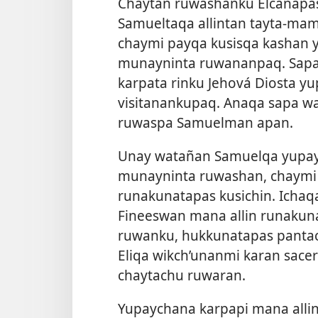
Chaytan ruwashanku Elcanapas 
Samueltaqa allintan tayta-ma
chaymi payqa kusisqa kashan 
munayninta ruwananpaq. Sap
karpata rinku Jehová Diosta 
visitanankupaq. Anaqa sapa 
ruwaspa Samuelman apan.
Unay watañan Samuelqa yupay
munayninta ruwashan, chaymi J
runakunatapas kusichin. Ichaq
Fineeswan mana allin runakun
ruwanku, hukkunatapas panta
Eliqa wikch’unanmi karan sac
chaytachu ruwaran.
Yupaychana karpapi mana all