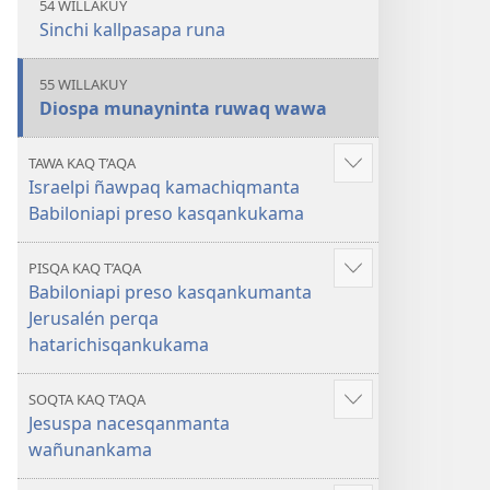
54 WILLAKUY
Sinchi kallpasapa runa
55 WILLAKUY
Diospa munayninta ruwaq wawa
TAWA KAQ T’AQA
Mostrar
Israelpi ñawpaq kamachiqmanta
más
Babiloniapi preso kasqankukama
PISQA KAQ T’AQA
Mostrar
Babiloniapi preso kasqankumanta
más
Jerusalén perqa
hatarichisqankukama
SOQTA KAQ T’AQA
Mostrar
Jesuspa nacesqanmanta
más
wañunankama