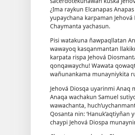
sacerdotekunawan kuska Jehov
¿Ima raykun Elcanapas Anapas
yupaychana karpaman Jehová
Chaymanta yachasun.
Pisi watakuna ñawpaqllatan An
wawayoq kasqanmantan llakik
karpata rispa Jehová Diosmant
qonqawaychu! Wawata qowaqt
wañunankama munayniykita ru
Jehová Diosqa uyarinmi Anaq 
Anaqa wachakun Samuel suti
wawachanta, huch’uychanmant
Qosanta nin: ‘Hanuk’aqtiyñan
chaypi Jehová Diospa munayni