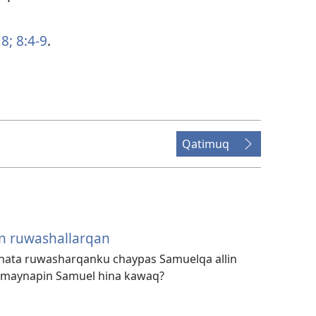
8;
8:4-9
.
Qatimuq
an ruwashallarqan
nata ruwasharqanku chaypas Samuelqa allin
Imaynapin Samuel hina kawaq?