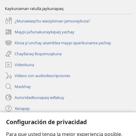
Kaykunaman ratulla jaykunapaq
¿Munawaqchu wasiykiman jamunaykuta?
Maypi juñunakunaykipaq yachay
(abre
una
Kinsa p'unchay asamblea maypi aparikunanta yachay
(abre
nueva
una
ventana)
Chayllaraq lloqsimuqkuna
nueva
ventana)
Videokuna
Videos con audiodescripciones
Maskhay
Autoridadkunapaq willakuy
Yanapay
Configuración de privacidad
Donacionta churanapaq
(abre
una
Para que usted tenga la mejor experiencia posible,