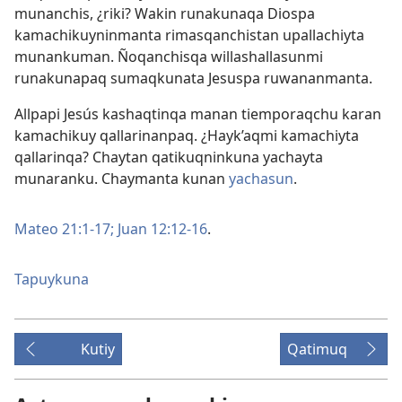
munanchis, ¿riki? Wakin runakunaqa Diospa
kamachikuyninmanta rimasqanchistan upallachiyta
munankuman. Ñoqanchisqa willashallasunmi
runakunapaq sumaqkunata Jesuspa ruwananmanta.
Allpapi Jesús kashaqtinqa manan tiemporaqchu karan
kamachikuy qallarinanpaq. ¿Hayk’aqmi kamachiyta
qallarinqa? Chaytan qatikuqninkuna yachayta
munaranku. Chaymanta kunan
yachasun
.
Mateo 21:1-17;
Juan 12:12-16
.
Tapuykuna
Kutiy
Qatimuq