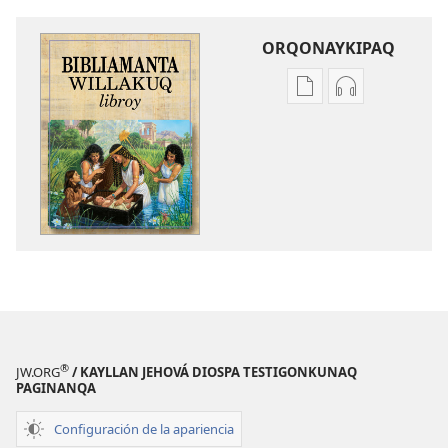
ORQONAYKIPAQ
Kaypi
Kaypin
qelqakunatan
grabasqa
copiawaq
qelqakunata
Bibliamanta
horqowaq
willakuq
Bibliamanta
libroy
willakuq
libroy
®
JW.ORG
/ KAYLLAN JEHOVÁ DIOSPA TESTIGONKUNAQ
PAGINANQA
Configuración de la apariencia