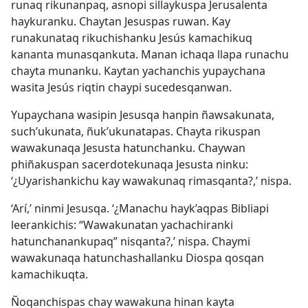
runaq rikunanpaq, asnopi sillaykuspa Jerusalenta
haykuranku. Chaytan Jesuspas ruwan. Kay
runakunataq rikuchishanku Jesús kamachikuq
kananta munasqankuta. Manan ichaqa llapa runachu
chayta munanku. Kaytan yachanchis yupaychana
wasita Jesús riqtin chaypi sucedesqanwan.
Yupaychana wasipin Jesusqa hanpin ñawsakunata,
such’ukunata, ñuk’ukunatapas. Chayta rikuspan
wawakunaqa Jesusta hatunchanku. Chaywan
phiñakuspan sacerdotekunaqa Jesusta ninku:
‘¿Uyarishankichu kay wawakunaq rimasqanta?,’ nispa.
‘Arí,’ ninmi Jesusqa. ‘¿Manachu hayk’aqpas Bibliapi
leerankichis: “Wawakunatan yachachiranki
hatunchanankupaq” nisqanta?,’ nispa. Chaymi
wawakunaqa hatunchashallanku Diospa qosqan
kamachikuqta.
Ñoqanchispas chay wawakuna hinan kayta