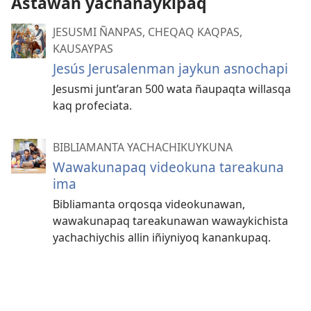
Astawan yachanaykipaq
JESUSMI ÑANPAS, CHEQAQ KAQPAS,
KAUSAYPAS
Jesús Jerusalenman jaykun asnochapi
Jesusmi junt’aran 500 wata ñaupaqta willasqa
kaq profeciata.
BIBLIAMANTA YACHACHIKUYKUNA
Wawakunapaq videokuna tareakuna
ima
Bibliamanta orqosqa videokunawan,
wawakunapaq tareakunawan wawaykichista
yachachiychis allin iñiyniyoq kanankupaq.