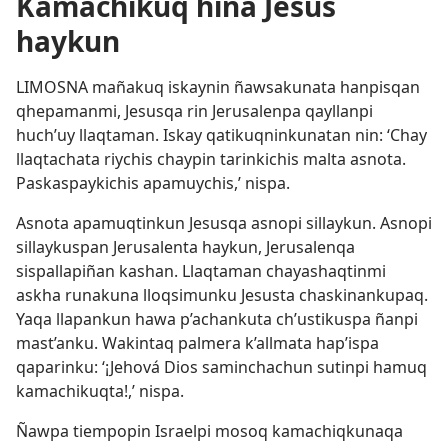
Kamachikuq hina Jesús
haykun
LIMOSNA mañakuq iskaynin ñawsakunata hanpisqan
qhepamanmi, Jesusqa rin Jerusalenpa qayllanpi
huch’uy llaqtaman. Iskay qatikuqninkunatan nin: ‘Chay
llaqtachata riychis chaypin tarinkichis malta asnota.
Paskaspaykichis apamuychis,’ nispa.
Asnota apamuqtinkun Jesusqa asnopi sillaykun. Asnopi
sillaykuspan Jerusalenta haykun, Jerusalenqa
sispallapiñan kashan. Llaqtaman chayashaqtinmi
askha runakuna lloqsimunku Jesusta chaskinankupaq.
Yaqa llapankun hawa p’achankuta ch’ustikuspa ñanpi
mast’anku. Wakintaq palmera k’allmata hap’ispa
qaparinku: ‘¡Jehová Dios saminchachun sutinpi hamuq
kamachikuqta!,’ nispa.
Ñawpa tiempopin Israelpi mosoq kamachiqkunaqa