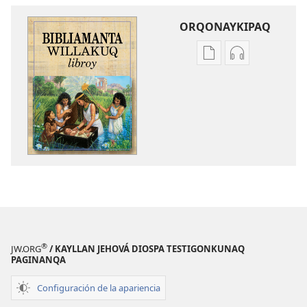
ORQONAYKIPAQ
Kaypi
Kaypin
qelqakunatan
grabasqa
copiawaq
qelqakunata
Bibliamanta
horqowaq
willakuq
Bibliamanta
libroy
willakuq
libroy
®
JW.ORG
/ KAYLLAN JEHOVÁ DIOSPA TESTIGONKUNAQ
PAGINANQA
Configuración de la apariencia