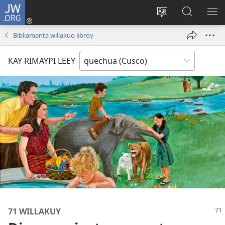
JW.ORG
Sutiykiwan
jaykuy
Direccionpi simi
JW.ORG
QH
(abre
akllay
nisqapi
ME
Bibliamanta willakuq libroy
una
maskhay
nueva
KAY RIMAYPI LEEY
ventana)
71 WILLAKUY