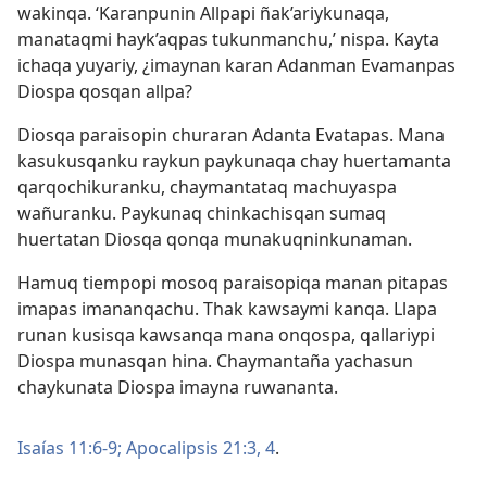
wakinqa. ‘Karanpunin Allpapi ñak’ariykunaqa,
manataqmi hayk’aqpas tukunmanchu,’ nispa. Kayta
ichaqa yuyariy, ¿imaynan karan Adanman Evamanpas
Diospa qosqan allpa?
Diosqa paraisopin churaran Adanta Evatapas. Mana
kasukusqanku raykun paykunaqa chay huertamanta
qarqochikuranku, chaymantataq machuyaspa
wañuranku. Paykunaq chinkachisqan sumaq
huertatan Diosqa qonqa munakuqninkunaman.
Hamuq tiempopi mosoq paraisopiqa manan pitapas
imapas imananqachu. Thak kawsaymi kanqa. Llapa
runan kusisqa kawsanqa mana onqospa, qallariypi
Diospa munasqan hina. Chaymantaña yachasun
chaykunata Diospa imayna ruwananta.
Isaías 11:6-9;
Apocalipsis 21:3, 4
.