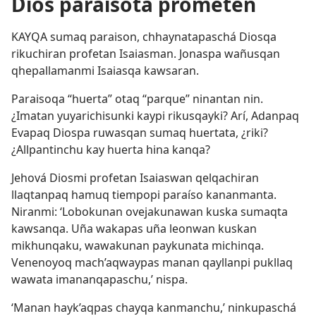
Dios paraisota prometen
KAYQA sumaq paraison, chhaynatapaschá Diosqa
rikuchiran profetan Isaiasman. Jonaspa wañusqan
qhepallamanmi Isaiasqa kawsaran.
Paraisoqa “huerta” otaq “parque” ninantan nin.
¿Imatan yuyarichisunki kaypi rikusqayki? Arí, Adanpaq
Evapaq Diospa ruwasqan sumaq huertata, ¿riki?
¿Allpantinchu kay huerta hina kanqa?
Jehová Diosmi profetan Isaiaswan qelqachiran
llaqtanpaq hamuq tiempopi paraíso kananmanta.
Niranmi: ‘Lobokunan ovejakunawan kuska sumaqta
kawsanqa. Uña wakapas uña leonwan kuskan
mikhunqaku, wawakunan paykunata michinqa.
Venenoyoq mach’aqwaypas manan qayllanpi pukllaq
wawata imananqapaschu,’ nispa.
‘Manan hayk’aqpas chayqa kanmanchu,’ ninkupaschá