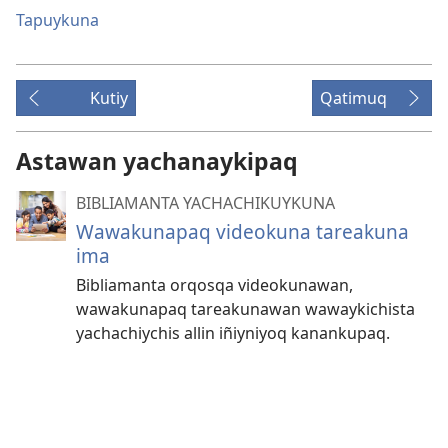
Tapuykuna
Kutiy
Qatimuq
Astawan yachanaykipaq
BIBLIAMANTA YACHACHIKUYKUNA
Wawakunapaq videokuna tareakuna
ima
Bibliamanta orqosqa videokunawan,
wawakunapaq tareakunawan wawaykichista
yachachiychis allin iñiyniyoq kanankupaq.