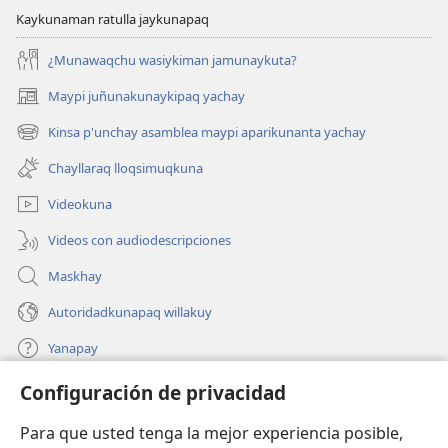
Kaykunaman ratulla jaykunapaq
¿Munawaqchu wasiykiman jamunaykuta?
Maypi juñunakunaykipaq yachay
(abre
una
Kinsa p'unchay asamblea maypi aparikunanta yachay
(abre
nueva
una
ventana)
Chayllaraq lloqsimuqkuna
nueva
ventana)
Videokuna
Videos con audiodescripciones
Maskhay
Autoridadkunapaq willakuy
Yanapay
Configuración de privacidad
Donacionta churanapaq
(abre
una
Para que usted tenga la mejor experiencia posible,
nueva