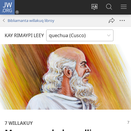
JW.ORG
Sutiykiwan
jaykuy
Direccionpi simi
JW.ORG
QH
(abre
akllay
nisqapi
ME
Bibliamanta willakuq libroy
una
maskhay
nueva
KAY RIMAYPI LEEY
ventana)
7 WILLAKUY