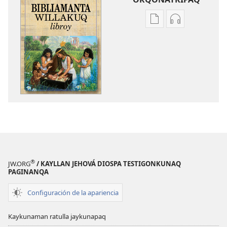
Kaypi
Kaypin
qelqakunatan
grabasqa
copiawaq
qelqakunata
Bibliamanta
horqowaq
willakuq
Bibliamanta
libroy
willakuq
libroy
®
JW.ORG
/ KAYLLAN JEHOVÁ DIOSPA TESTIGONKUNAQ
PAGINANQA
Configuración de la apariencia
Kaykunaman ratulla jaykunapaq