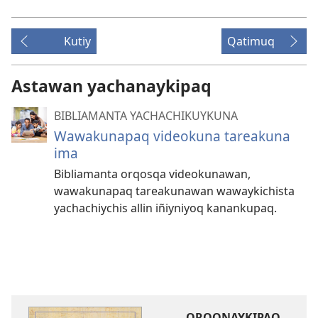
Kutiy
Qatimuq
Astawan yachanaykipaq
BIBLIAMANTA YACHACHIKUYKUNA
Wawakunapaq videokuna tareakuna
ima
Bibliamanta orqosqa videokunawan,
wawakunapaq tareakunawan wawaykichista
yachachiychis allin iñiyniyoq kanankupaq.
ORQONAYKIPAQ