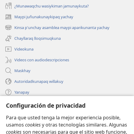
¿Munawaqchu wasiykiman jamunaykuta?
Maypi juñunakunaykipaq yachay
(abre
una
Kinsa p'unchay asamblea maypi aparikunanta yachay
(abre
nueva
una
ventana)
Chayllaraq lloqsimuqkuna
nueva
ventana)
Videokuna
Videos con audiodescripciones
Maskhay
Autoridadkunapaq willakuy
Yanapay
Configuración de privacidad
Donacionta churanapaq
(abre
una
Para que usted tenga la mejor experiencia posible,
nueva
INTERNETPI QELQANCHISKUNA Watchtower™
usamos
cookies
y otras tecnologías similares. Algunas
(abre
ventana)
cookies
son necesarias para que el sitio web funcione,
una