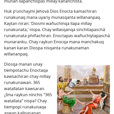
munan llapanchispas millay kananchista.
Huk p’unchaymi Jehová Dios Enocta kamachiran
runakunaq mana uyariy munasqanta willananpaq.
Kaytan niran: ‘Diosmi wañuchinqa llapa millay
runakunata,’ nispa. Chay willasqanqa sinchitapaschá
runakunata phiñachiran. Enoctapas wañuchiytapaschá
munaranku. Chay raykun Enocqa mana manchakuq
kanan karan Diospa nisqanta runakunaman
willananpaq.
Diosqa manan unay
tiempotachu Enoctaqa
kawsachiran chay millay
runakunawan. 365
watallatan kawsaran.
¿Ima raykun ninchis “365
watallata” nispa? Chay
tiempopi runakunaqa
aswan kallpasapan