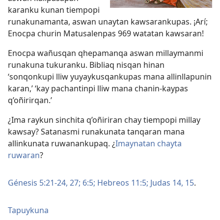
karanku kunan tiempopi
runakunamanta, aswan unaytan kawsarankupas. ¡Arí;
Enocpa churin Matusalenpas 969 watatan kawsaran!
Enocpa wañusqan qhepamanqa aswan millaymanmi
runakuna tukuranku. Bibliaq nisqan hinan
‘sonqonkupi lliw yuyaykusqankupas mana allinllapunin
karan,’ ‘kay pachantinpi lliw mana chanin-kaypas
q’oñirirqan.’
¿Ima raykun sinchita q’oñiriran chay tiempopi millay
kawsay? Satanasmi runakunata tanqaran mana
allinkunata ruwanankupaq. ¿
Imaynatan chayta
ruwaran
?
Génesis 5:21-24,
27;
6:5;
Hebreos 11:5;
Judas 14, 15
.
Tapuykuna