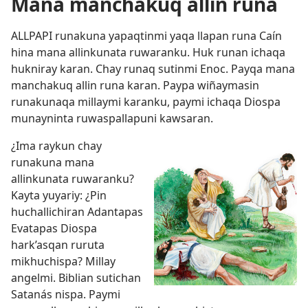
Mana manchakuq allin runa
ALLPAPI runakuna yapaqtinmi yaqa llapan runa Caín
hina mana allinkunata ruwaranku. Huk runan ichaqa
hukniray karan. Chay runaq sutinmi Enoc. Payqa mana
manchakuq allin runa karan. Paypa wiñaymasin
runakunaqa millaymi karanku, paymi ichaqa Diospa
munayninta ruwaspallapuni kawsaran.
¿Ima raykun chay
runakuna mana
allinkunata ruwaranku?
Kayta yuyariy: ¿Pin
huchallichiran Adantapas
Evatapas Diospa
hark’asqan ruruta
mikhuchispa? Millay
angelmi. Biblian sutichan
Satanás nispa. Paymi