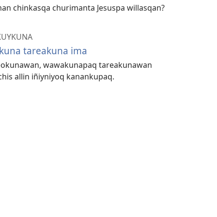
n chinkasqa churimanta Jesuspa willasqan?
KUYKUNA
una tareakuna ima
deokunawan, wawakunapaq tareakunawan
his allin iñiyniyoq kanankupaq.