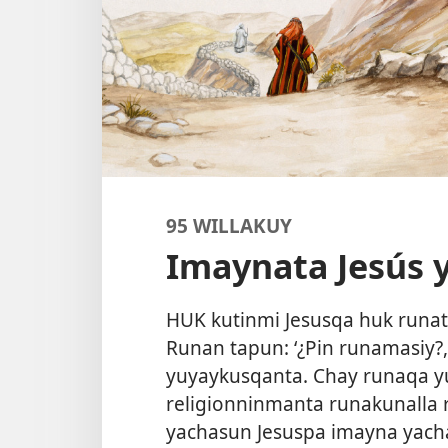
95 WILLAKUY
Imaynata Jesús 
HUK kutinmi Jesusqa huk runa
Runan tapun: ‘¿Pin runamasiy?,
yuyaykusqanta. Chay runaqa y
religionninmanta runakunalla
yachasun Jesuspa imayna yach