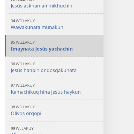
Jesús askhaman mikhuchin
94 WILLAKUY
Wawakunata munakun
95 WILLAKUY
Imaynata Jesús yachachin
96 WILLAKUY
Jesús hanpin onqosqakunata
97 WILLAKUY
Kamachikuq hina Jesús haykun
98 WILLAKUY
Olivos orqopi
99 WLLAKUY