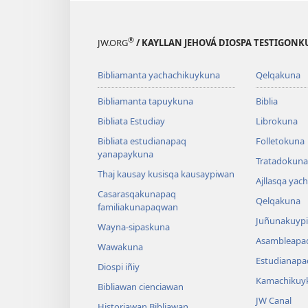
®
JW.ORG
/ KAYLLAN JEHOVÁ DIOSPA TESTIGON
Bibliamanta yachachikuykuna
Qelqakuna
Bibliamanta tapuykuna
Biblia
Bibliata Estudiay
Librokuna
Bibliata estudianapaq
Folletokuna
yanapaykuna
Tratadokuna,
Thaj kausay kusisqa kausaypiwan
Ajllasqa yac
Casarasqakunapaq
Qelqakuna
familiakunapaqwan
Juñunakuypi
Wayna-sipaskuna
Asambleapa
Wawakuna
Estudianapa
Diospi iñiy
Kamachikuy
Bibliawan cienciawan
JW Canal
Historiawan Bibliawan