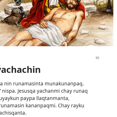
yachachin
ta nin runamasinta munakunanpaq.
’ nispa. Jesusqa yachanmi chay runaq
uyaykun paypa llaqtanmanta,
 runamasin kananpaqmi. Chay rayku
achisqanta.