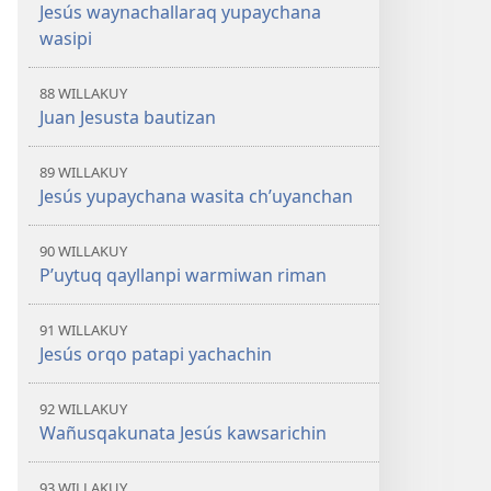
Jesús waynachallaraq yupaychana
wasipi
88 WILLAKUY
Juan Jesusta bautizan
89 WILLAKUY
Jesús yupaychana wasita ch’uyanchan
90 WILLAKUY
P’uytuq qayllanpi warmiwan riman
91 WILLAKUY
Jesús orqo patapi yachachin
92 WILLAKUY
Wañusqakunata Jesús kawsarichin
93 WILLAKUY