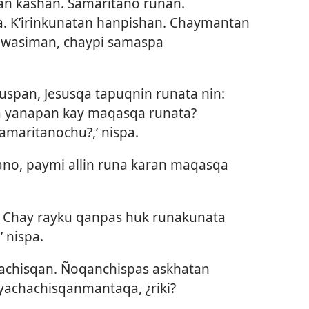
n kashan. Samaritano runan.
a. K’irinkunatan hanpishan. Chaymantan
 wasiman, chaypi samaspa
kuspan, Jesusqa tapuqnin runata nin:
a yanapan kay maqasqa runata?
samaritanochu?,’ nispa.
tano, paymi allin runa karan maqasqa
ki. Chay rayku qanpas huk runakunata
 nispa.
achisqan. Ñoqanchispas askhatan
yachachisqanmantaqa, ¿riki?