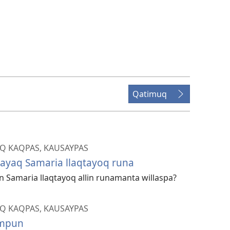
Qatimuq
Q KAQPAS, KAUSAYPAS
yaq Samaria llaqtayoq runa
n Samaria llaqtayoq allin runamanta willaspa?
Q KAQPAS, KAUSAYPAS
impun