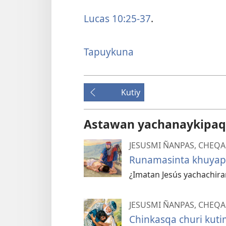
Lucas 10:25-37
.
Tapuykuna
Kutiy
Astawan yachanaykipaq
JESUSMI ÑANPAS, CHEQA
Runamasinta khuyapa
¿Imatan Jesús yachachira
JESUSMI ÑANPAS, CHEQA
Chinkasqa churi kut