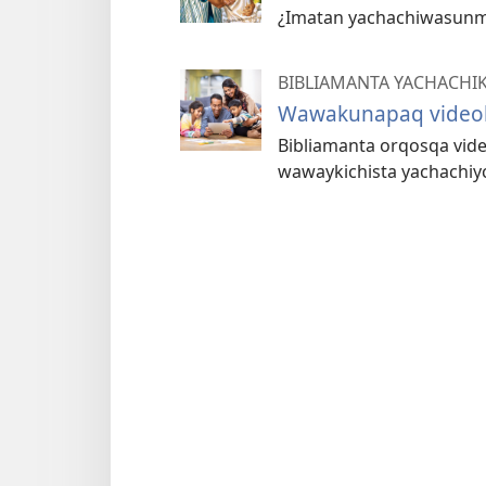
¿Imatan yachachiwasunma
BIBLIAMANTA YACHACHI
Wawakunapaq videok
Bibliamanta orqosqa vi
wawaykichista yachachiyc