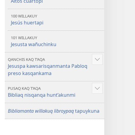
Altos cuartopi
100 WILLAKUY
Jesús huertapi
101 WILLAKUY
Jesusta wañuchinku
QANCHIS KAQ T’AQA
Mostrar
Jesuspa kawsarisqanmanta Pabloq
más
preso kasqankama
PUSAQ KAQ T’AQA
Mostrar
Bibliaq nisqanqa hunt’akunmi
más
Bibliamanta willakuq libroypaq
tapuykuna