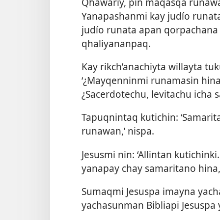
Qhawariy, pin maqasqa runawa
Yanapashanmi kay judío runat
judío runata apan qorpachana
qhaliyananpaq.
Kay rikch’anachiyta willayta tu
‘¿Mayqenninmi runamasin hin
¿Sacerdotechu, levitachu icha 
Tapuqnintaq kutichin: ‘Samari
runawan,’ nispa.
Jesusmi nin: ‘Allintan kutichin
yanapay chay samaritano hina,’
Sumaqmi Jesuspa imayna yach
yachasunman Bibliapi Jesuspa 