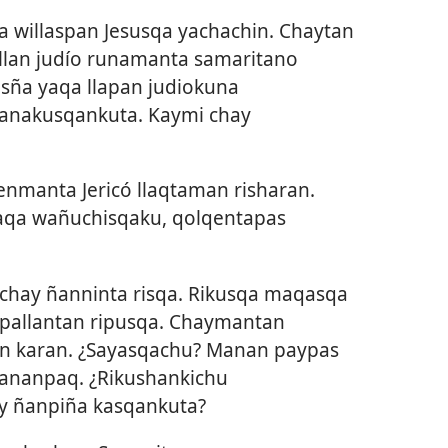
a willaspan Jesusqa yachachin. Chaytan
illan judío runamanta samaritano
ña yaqa llapan judiokuna
anakusqankuta. Kaymi chay
enmanta Jericó llaqtaman risharan.
qa wañuchisqaku, qolqentapas
chay ñanninta risqa. Rikusqa maqasqa
npallantan ripusqa. Chaymantan
an karan. ¿Sayasqachu? Manan paypas
ananpaq. ¿Rikushankichu
ay ñanpiña kasqankuta?