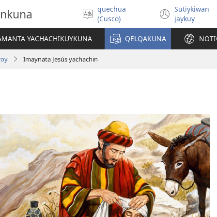
quechua
Sutiykiwan
onkuna
Simita
(abre
(Cusco)
jaykuy
akllay
una
nueva
IAMANTA YACHACHIKUYKUNA
QELQAKUNA
NOTI
ventan
roy
Imaynata Jesús yachachin