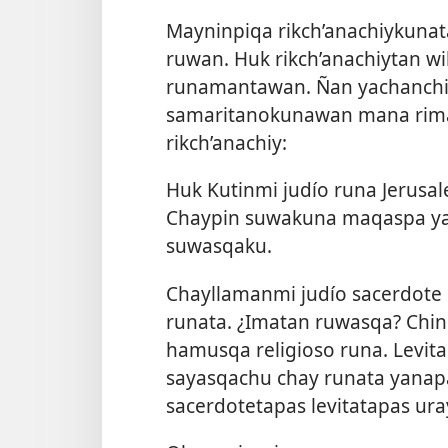
Mayninpiqa rikch’anachiykunat
ruwan. Huk rikch’anachiytan w
runamantawan. Ñan yachanchis
samaritanokunawan mana rim
rikch’anachiy:
Huk Kutinmi judío runa Jerusal
Chaypin suwakuna maqaspa ya
suwasqaku.
Chayllamanmi judío sacerdote 
runata. ¿Imatan ruwasqa? Chi
hamusqa religioso runa. Levit
sayasqachu chay runata yanap
sacerdotetapas levitatapas ur