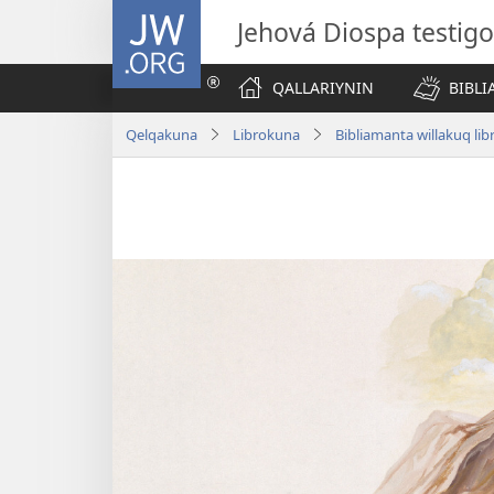
JW.ORG
Jehová Diospa testig
QALLARIYNIN
BIBL
Qelqakuna
Librokuna
Bibliamanta willakuq lib