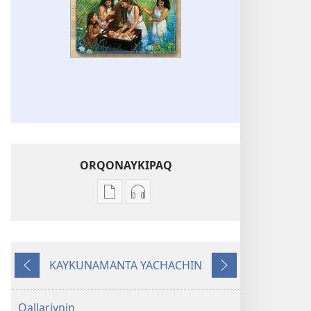
ORQONAYKIPAQ
Kaypi
Kaypin
qelqakunatan
grabasqa
copiawaq
qelqakunata
Bibliamanta
horqowaq
KAYKUNAMANTA YACHACHIN
willakuq
Bibliamanta
Kutiy
Qatimuq
libroy
willakuq
libroy
Qallariynin