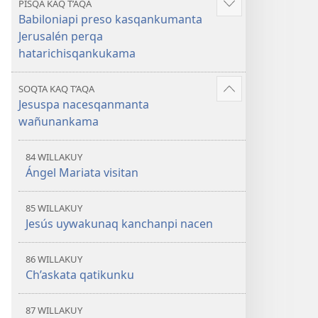
PISQA KAQ T’AQA
Mostrar
Babiloniapi preso kasqankumanta
más
Jerusalén perqa
hatarichisqankukama
SOQTA KAQ T’AQA
Mostrar
Jesuspa nacesqanmanta
más
wañunankama
84 WILLAKUY
Ángel Mariata visitan
85 WILLAKUY
Jesús uywakunaq kanchanpi nacen
86 WILLAKUY
Ch’askata qatikunku
87 WILLAKUY