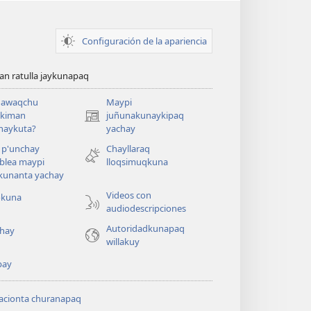
Configuración de la apariencia
n ratulla jaykunapaq
awaqchu
Maypi
ykiman
juñunakunaykipaq
(abre
naykuta?
yachay
una
nueva
 p'unchay
Chayllaraq
ventana)
blea maypi
lloqsimuqkuna
kunanta yachay
Videos con
okuna
audiodescripciones
Autoridadkunapaq
hay
willakuy
pay
acionta churanapaq