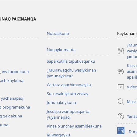
KUNAQ PAGINANQA
Noticiakuna
Kaykunama
¿Mun
Noqaykumanta
wasi
jamu
Sapa kutilla tapukusqanku
Kinsa
¿Munawaqchu wasiykiman
asam
 invitacionkuna
(abre
jamunaykuta?
apari
una
hachikuykuna
Cartata apachimuwayku
nueva
Vide
ventana)
Sucursalniykuta visitay
 yachanapaq
Mask
Juñunakuykuna
q programakuna
Jesuspa wañupusqanta
q qelqakuna
Yana
yuyarinapaq
kuna
Kinsa p’unchay asambleakuna
Don
(abre
Ruwasqayku