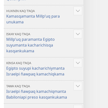
HUKNIN KAQ T’AQA
Mostrar
Kamasqamanta Millp’uq para
más
unukama
ISKAY KAQ T’AQA
Mostrar
Millp’uq paramanta Egipto
más
suyumanta kacharichisqa
kasqankukama
KINSA KAQ T’AQA
Mostrar
Egipto suyupi kacharichiymanta
más
Israelpi ñawpaq kamachiqkama
TAWA KAQ T’AQA
Mostrar
Israelpi ñawpaq kamachiqmanta
más
Babiloniapi preso kasqankukama